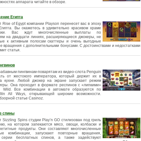
жностях аппарата читайте в обзоре.
ение Египта
 Rise of Egypt компании Playson перенесет вас в эпоху
Египта. Вы окажетесь в удивительно красивом храме
кошки. Вас ждут многочисленные выплаты по
ям на двадцати линиях, расширяющиеся джокеры, не
ые к активным полосам скаттеры и очень выгодные
е вращения с дополнительными бонусами. С достоинствами и недостатками
мит статья.
ингвинов
забавным пингвинам-поварятам из видео-слота Penguin
ать от жестокого императора, который держит их в
а кухне. Любой джокер на экране запускает режим
игры. Она проходит в формате респинов с «липкими»
и Wild. Все комбинации в автомате образуются по
Win All Ways, открывающей широкие возможности.
бзорной статье Casinoz.
е спины
 Sizzling Spins студии Play’n GO стилизован под гриль
кю, на котором запекаются мясо, овощи, колбаски и
петитные продукты. Они составляют многочисленные
ые комбинации, запускают повторные вращения,
 серии бесплатных спинов, а также задействуют