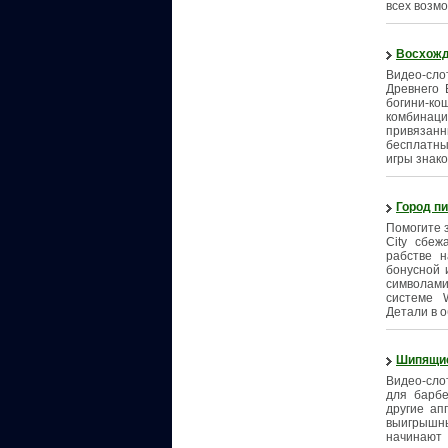
всех возмо
Восхожд
Видео-слот
Древнего 
богини-
комбинаци
привязанн
бесплатны
игры знако
Город п
Помогите 
City сбеж
рабстве н
бонусной 
символам
системе 
Детали в о
Шипящи
Видео-слот
для барбе
другие ап
выигрышн
начинают