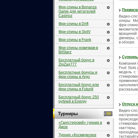
Фри-спины в Bonanza
Пекинск
Game для читателей
Casinoz
Видео-сл
оперы. Мо
Фри-спины в Drift
фри-спино
множители
Фри-спины в SlotV
вращений
джокеры, 
Фри-спины в Frank
в обзоре.
Фри-спины новичкам в
BitStarz
Суперп
Бесплатный бонус в
Компания 
ZigZag777
Fruit Slot
модель с 
Бесплатные бонусы и
стекиров
фри-спины в Argo
применяю
Бесплатный бонус или
заполняю
фри-спины в Futuriti
рассказыва
Бесплатный бонус 250
рублей в Energy
Отпуск 
Видео-сл
Турниры
98
настроен
происходи
«Гангстерский» турнир в
стекирова
Джое
скаттеры
проходящ
Турнир «Космическое
тестируйте