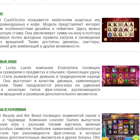
но
от CashOccino понравится любителям азартных игр
еравнодушных к кофе. Модель представляет интерес
ми особенностями дизайна и геймплея. Здесь можно
усную ставку. Она увеличивает сумму на кону в полтора
ивируя более выгодные правила запуска и проведения
ых вращений. Также доступны джокеры, скаттеры,
линий для комбинаций и другие возможности.
вые края
от Lucky Lands компании Endorphina посвящен
м суевериям о предметах и обычаях, приносящих удачу.
м стала рыжеволосая девушка в традиционном наряде
. Она выступает в качестве джокера, заменяющего
конки. Также предлагается риск-игра на удвоение
и несколько типов фри-спинов, различающихся
ом вращений и размером дополнительного множителя.
ца и чудовище
т Beauty and the Beast посвящен знаменитой сказке о
е и Чудовище. Компания Leander Games выпустила
льную игру с разными типами картинок, включая
 особых символов. Наиболее заманчивой особенностью
тали три разновидности фри-спинов, в которых
ваны дополнительные множители и другие бонусы. Обо