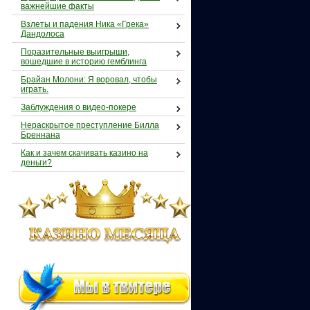
важнейшие факты
Взлеты и падения Ника «Грека»
Дандолоса
Поразительные выигрыши,
вошедшие в историю гемблинга
Брайан Молони: Я воровал, чтобы
играть.
Заблуждения о видео-покере
Нераскрытое преступление Билла
Бреннана
Как и зачем скачивать казино на
деньги?