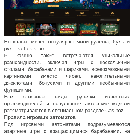
Несколько менее популярны мини-рулетка, буль и
рулетка без зеро.
В казино также встречаются уникальные
разновидности, включая игры с несколькими
столами, барабанами и шариками, всевозможными
картинками вместо чисел, накопительными
джекпотами, бонусами и другими необычными
функциями.
Все основные виды рулетки известных
производителей и популярные авторские модели
рассматриваются в специальном разделе Casinoz.
Правила игровых автоматов
Под игровыми автоматами подразумеваются
азартные игры с вращающимися барабанами, на