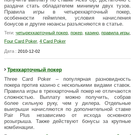
раздачи стать обладателем минимум двух тузов.
Правила игры в четырехкарточный покер,
особенности геймплея, условия начисления
бонусов и другие нюансы разъясняются в статье.
Теги
четырехкарточный покер
покер
казино
правила игры
:
,
,
,
,
Four Card Poker
4 Card Poker
,
Дата
: 2010-12-02
Трехкарточный покер
Three Card Poker – популярная разновидность
покера против казино с несколькими видами ставок.
Правила игры в трехкарточный покер не отличаются
сложностью. Выплату можно получить, собрав
более сильную руку, чем у дилера. Отдельные
выигрыши начисляются по дополнительной ставке
Pair Plus независимо от исхода основного
розыгрыша. Также действуют бонусы за крупные
комбинации.