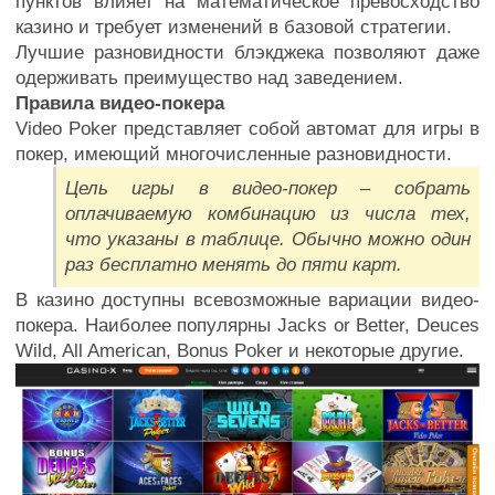
пунктов влияет на математическое превосходство
казино и требует изменений в базовой стратегии.
Лучшие разновидности блэкджека позволяют даже
одерживать преимущество над заведением.
Правила видео-покера
Video Poker представляет собой автомат для игры в
покер, имеющий многочисленные разновидности.
Цель игры в видео-покер – собрать
оплачиваемую комбинацию из числа тех,
что указаны в таблице. Обычно можно один
раз бесплатно менять до пяти карт.
В казино доступны всевозможные вариации видео-
покера. Наиболее популярны Jacks or Better, Deuces
Wild, All American, Bonus Poker и некоторые другие.