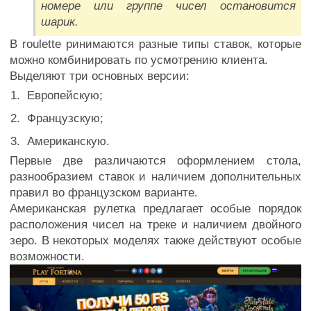
номере или группе чисел остановится
шарик.
В roulette ринимаются разные типы ставок, которые
можно комбинировать по усмотрению клиента.
Выделяют три основных версии:
Европейскую;
Французскую;
Американскую.
Первые две различаются оформлением стола,
разнообразием ставок и наличием дополнительных
правил во французском варианте.
Американская рулетка предлагает особые порядок
расположения чисел на треке и наличием двойного
зеро. В некоторых моделях также действуют особые
возможности.