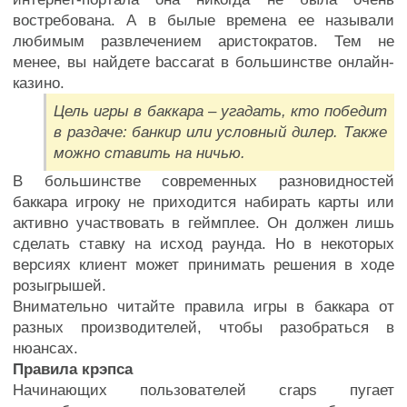
востребована. А в былые времена ее называли
любимым развлечением аристократов. Тем не
менее, вы найдете baccarat в большинстве онлайн-
казино.
Цель игры в баккара – угадать, кто победит
в раздаче: банкир или условный дилер. Также
можно ставить на ничью.
В большинстве современных разновидностей
баккара игроку не приходится набирать карты или
активно участвовать в геймплее. Он должен лишь
сделать ставку на исход раунда. Но в некоторых
версиях клиент может принимать решения в ходе
розыгрышей.
Внимательно читайте правила игры в баккара от
разных производителей, чтобы разобраться в
нюансах.
Правила крэпса
Начинающих пользователей craps пугает