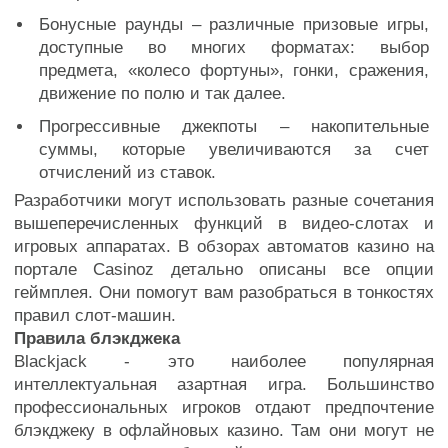
Бонусные раунды – различные призовые игры,
доступные во многих форматах: выбор
предмета, «колесо фортуны», гонки, сражения,
движение по полю и так далее.
Прогрессивные джекпоты – накопительные
суммы, которые увеличиваются за счет
отчислений из ставок.
Разработчики могут использовать разные сочетания
вышеперечисленных функций в видео-слотах и
игровых аппаратах. В обзорах автоматов казино на
портале Casinoz детально описаны все опции
геймплея. Они помогут вам разобраться в тонкостях
правил слот-машин.
Правила блэкджека
Blackjack - это наиболее популярная
интеллектуальная азартная игра. Большинство
профессиональных игроков отдают предпочтение
блэкджеку в офлайновых казино. Там они могут не