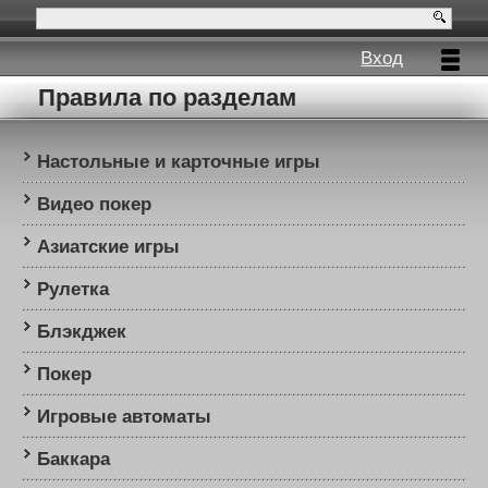
Вход
Правила по разделам
Настольные и карточные игры
Видео покер
Азиатские игры
Рулетка
Блэкджек
Покер
Игровые автоматы
Баккара