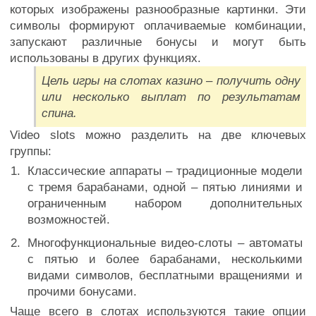
которых изображены разнообразные картинки. Эти
символы формируют оплачиваемые комбинации,
запускают различные бонусы и могут быть
использованы в других функциях.
Цель игры на слотах казино – получить одну
или несколько выплат по результатам
спина.
Video slots можно разделить на две ключевых
группы:
Классические аппараты – традиционные модели
с тремя барабанами, одной – пятью линиями и
ограниченным набором дополнительных
возможностей.
Многофункциональные видео-слоты – автоматы
с пятью и более барабанами, несколькими
видами символов, бесплатными вращениями и
прочими бонусами.
Чаще всего в слотах используются такие опции