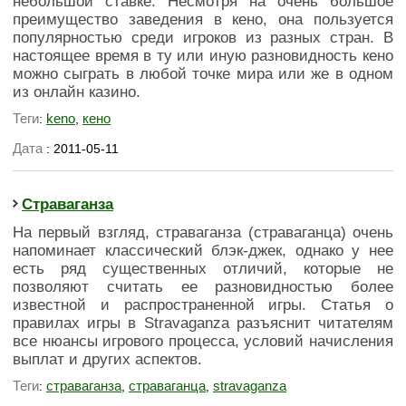
небольшой ставке. Несмотря на очень большое
преимущество заведения в кено, она пользуется
популярностью среди игроков из разных стран. В
настоящее время в ту или иную разновидность кено
можно сыграть в любой точке мира или же в одном
из онлайн казино.
Теги
keno
кено
:
,
Дата
: 2011-05-11
Страваганза
На первый взгляд, страваганза (страваганца) очень
напоминает классический блэк-джек, однако у нее
есть ряд существенных отличий, которые не
позволяют считать ее разновидностью более
известной и распространенной игры. Статья о
правилах игры в Stravaganza разъяснит читателям
все нюансы игрового процесса, условий начисления
выплат и других аспектов.
Теги
страваганза
страваганца
stravaganza
:
,
,