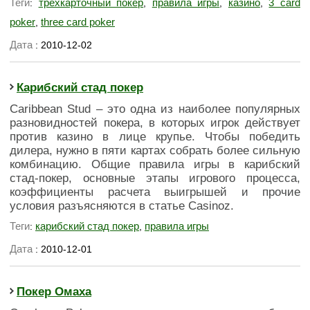
Теги
трехкарточный покер
правила игры
казино
3 card
:
,
,
,
poker
three card poker
,
Дата
: 2010-12-02
Карибский стад покер
Caribbean Stud – это одна из наиболее популярных
разновидностей покера, в которых игрок действует
против казино в лице крупье. Чтобы победить
дилера, нужно в пяти картах собрать более сильную
комбинацию. Общие правила игры в карибский
стад-покер, основные этапы игрового процесса,
коэффициенты расчета выигрышей и прочие
условия разъясняются в статье Casinoz.
Теги
карибский стад покер
правила игры
:
,
Дата
: 2010-12-01
Покер Омаха