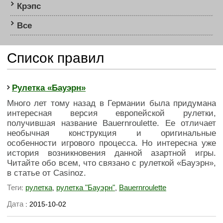
Крэпс
Все
Список правил
Рулетка «Бауэрн»
Много лет тому назад в Германии была придумана
интересная версия европейской рулетки,
получившая название Bauernroulette. Ее отличает
необычная конструкция и оригинальные
особенности игрового процесса. Но интересна уже
история возникновения данной азартной игры.
Читайте обо всем, что связано с рулеткой «Бауэрн»,
в статье от Casinoz.
Теги
рулетка
рулетка "Бауэрн"
Bauernroulette
:
,
,
Дата
: 2015-10-02