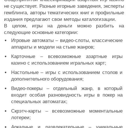
не существует. Разные игорные заведения, эксперты
гемблинга, авторы тематических книг и профильные
издания предлагают свои методы каталогизации.
В целом, игры на деньги можно разбить на
следующие основные категории:
Игровые автоматы – видео-слоты, классические
аппараты и модели на стыке жанров;
Карточные – всевозможные азартные игры
казино с использованием игральных карт;
Настольные – игры с использованием столов и
дополнительного оборудования;
Видео-покеры – отдельный жанр, в который
входит особая разновидность игры в покер на
специальных автоматах;
Скрэтч-карты – всевозможные моментальные
лотереи;
Аркадные и развлекательные – уникальные