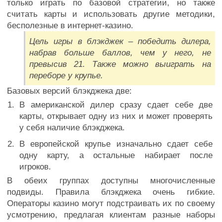
только играть по базовой стратегии, но также
считать карты и использовать другие методики,
бесполезные в интернет-казино.
Цель игры в блэкджек – победить дилера,
набрав больше баллов, чем у него, не
превысив 21. Также можно выиграть на
переборе у крупье.
Базовых версий блэкджека две:
В американской дилер сразу сдает себе две
карты, открывает одну из них и может проверять
у себя наличие блэкджека.
В европейской крупье изначально сдает себе
одну карту, а остальные набирает после
игроков.
В обеих группах доступны многочисленные
подвиды. Правила блэкджека очень гибкие.
Операторы казино могут подстраивать их по своему
усмотрению, предлагая клиентам разные наборы