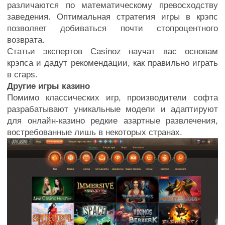
различаются по математическому превосходству
заведения. Оптимальная стратегия игры в крэпс
позволяет добиваться почти стопроцентного
возврата.
Статьи экспертов Casinoz научат вас основам
крэпса и дадут рекомендации, как правильно играть
в craps.
Другие игры казино
Помимо классических игр, производители софта
разрабатывают уникальные модели и адаптируют
для онлайн-казино редкие азартные развлечения,
востребованные лишь в некоторых странах.