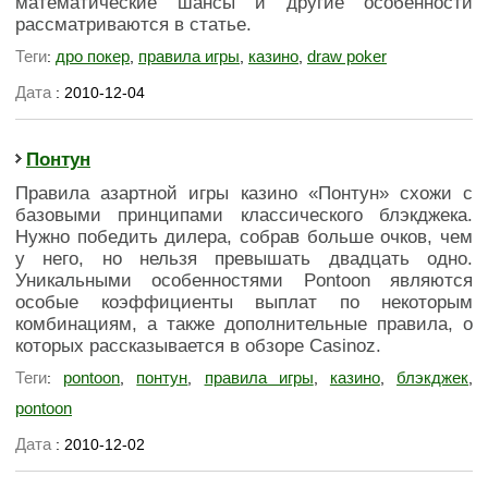
математические шансы и другие особенности
рассматриваются в статье.
Теги
дро покер
правила игры
казино
draw poker
:
,
,
,
Дата
: 2010-12-04
Понтун
Правила азартной игры казино «Понтун» схожи с
базовыми принципами классического блэкджека.
Нужно победить дилера, собрав больше очков, чем
у него, но нельзя превышать двадцать одно.
Уникальными особенностями Pontoon являются
особые коэффициенты выплат по некоторым
комбинациям, а также дополнительные правила, о
которых рассказывается в обзоре Casinoz.
Теги
pontoon
понтун
правила игры
казино
блэкджек
:
,
,
,
,
,
pontoon
Дата
: 2010-12-02