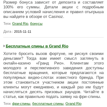
Размер бонуса зависит от депозита и составляет
100% его суммы. Детали акции с подробным
описанием условий начисления и правил отыгрыша
вы найдете в обзоре от Casinoz.
Теги
Grand Rio
бонусы
:
,
Дата
: 2015-11-11
Бесплатные спины в Grand Rio
Хотите бросить вызов фортуне, не рискуя своими
деньгами? Тогда вам имеет смысл заглянуть в
онлайн-казино «Гранд Рио». Клиентам этого
молодого и перспективного заведения доступны
бесплатные вращения, которые предлагаются на
популярных видео-слотах известного бренда. При
этом становиться участником акции постоянные
клиенты могут ежедневно, и каждый раз им будут
начисляться десять призовых раундов. Читайте в
статье, как правильно подать заявку на фри-спины.
Теги
фри-спины
бесплатные спины
Grand Rio
:
,
,