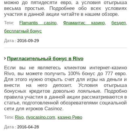
можно до пятидесяти евро, а условия отыгрыша
весьма простые. Подробнее обо всех условиях
участия в данной акции читайте в нашем обзоре.
Теги
Flamantis casino
Фламантис казино
бездеп
:
,
,
,
бесплатный бонус
Дата
: 2016-09-29
Пригласительный бонус в Rivo
Если вы не являетесь клиентом интернет-казино
Rivo, вы можете получить 100% бонус до 777 евро.
Для этого нужно открыть счет для игры на деньги и
внести на него депозит. Условия отыгрыша
бонусных кредитов довольно лояльные. Подробно
правила участия в данной акции рассматриваются в
статье, подготовленной обозревателями социальной
сети для игроков Casinoz.
Теги
Rivo
rivocasino.com
казино Риво
:
,
,
Дата
: 2016-04-28