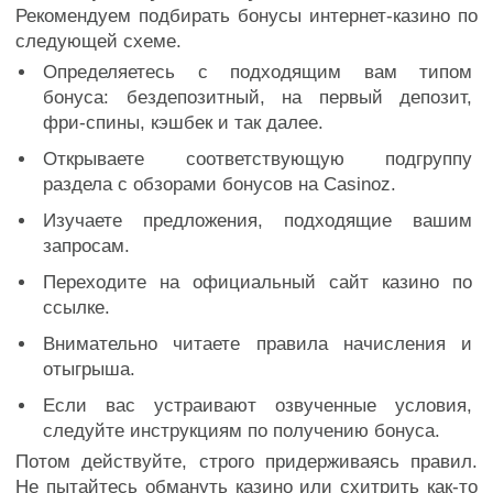
Рекомендуем подбирать бонусы интернет-казино по
следующей схеме.
Определяетесь с подходящим вам типом
бонуса: бездепозитный, на первый депозит,
фри-спины, кэшбек и так далее.
Открываете соответствующую подгруппу
раздела с обзорами бонусов на Casinoz.
Изучаете предложения, подходящие вашим
запросам.
Переходите на официальный сайт казино по
ссылке.
Внимательно читаете правила начисления и
отыгрыша.
Если вас устраивают озвученные условия,
следуйте инструкциям по получению бонуса.
Потом действуйте, строго придерживаясь правил.
Не пытайтесь обмануть казино или схитрить как-то