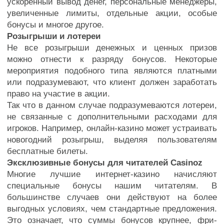
ускоренный вывод денег, персональные менеджеры,
увеличенные лимиты, отдельные акции, особые
бонусы и многое другое.
Розыгрыши и лотереи
Не все розыгрыши денежных и ценных призов
можно отнести к разряду бонусов. Некоторые
мероприятия подобного типа являются платными
или подразумевают, что клиент должен заработать
право на участие в акции.
Так что в данном случае подразумеваются лотереи,
не связанные с дополнительными расходами для
игроков. Например, онлайн-казино может устраивать
новогодний розыгрыш, выделяя пользователям
бесплатные билеты.
Эксклюзивные бонусы для читателей Casinoz
Многие лучшие интернет-казино начисляют
специальные бонусы нашим читателям. В
большинстве случаев они действуют на более
выгодных условиях, чем стандартные предложения.
Это означает, что суммы бонусов крупнее, фри-