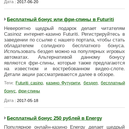
Дата
: 2017-06-20
Бесплатный бонус или фри-спины в Futuriti
Невероятно щедрый подарок делает читателям
Casinoz интернет-казино Futuriti. Регистрируйтесь в
заведении по ссылке с нашего портала, чтобы стать
обладателем солидного бесплатного бонуса.
Использовать бездеп можно на популярных игровых
автоматах. Альтернативой данному бонусу
являются фри-спины, которые также предлагаются
на известном и востребованном видео-слоте.
Детали акции рассматриваются далее в обзоре.
Теги
Futuriti casino
казино Футурити
бездеп
бесплатный
:
,
,
,
бонус
фри-спины
,
Дата
: 2017-05-18
Бесплатный бонус 250 рублей в Energy
Популярное онлайн-казино Energy делает щедрый