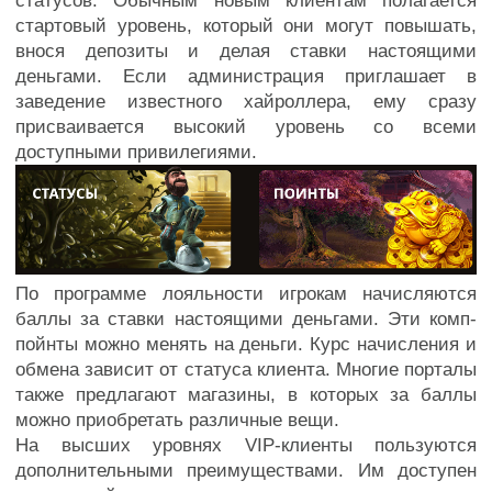
статусов. Обычным новым клиентам полагается
стартовый уровень, который они могут повышать,
внося депозиты и делая ставки настоящими
деньгами. Если администрация приглашает в
заведение известного хайроллера, ему сразу
присваивается высокий уровень со всеми
доступными привилегиями.
По программе лояльности игрокам начисляются
баллы за ставки настоящими деньгами. Эти комп-
пойнты можно менять на деньги. Курс начисления и
обмена зависит от статуса клиента. Многие порталы
также предлагают магазины, в которых за баллы
можно приобретать различные вещи.
На высших уровнях VIP-клиенты пользуются
дополнительными преимуществами. Им доступен