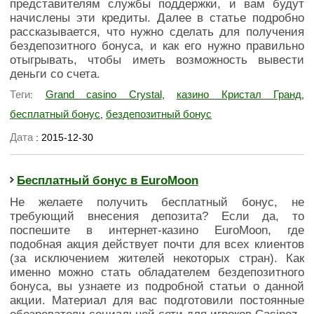
представителям службы поддержки, и вам будут
начислены эти кредиты. Далее в статье подробно
рассказывается, что нужно сделать для получения
бездепозитного бонуса, и как его нужно правильно
отыгрывать, чтобы иметь возможность вывести
деньги со счета.
Теги
Grand casino Crystal
казино Кристал Гранд
:
,
,
бесплатный бонус
бездепозитный бонус
,
Дата
: 2015-12-30
Бесплатный бонус в EuroMoon
Не желаете получить бесплатный бонус, не
требующий внесения депозита? Если да, то
поспешите в интернет-казино EuroMoon, где
подобная акция действует почти для всех клиентов
(за исключением жителей некоторых стран). Как
именно можно стать обладателем бездепозитного
бонуса, вы узнаете из подробной статьи о данной
акции. Материал для вас подготовили постоянные