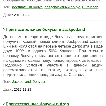
обозреватели социальной сети для игроков Casinoz.
Теги
бесплатный бонус
бездепозитный бонус
EuroMoon
:
,
,
Дата
: 2015-12-23
Пригласительные бонусы в Jackpotland
До восьмсот евро в виде бонусных средств может
получить каждый новый клиент Jackpotland casino.
Они начисляются на первые четыре депозита в виде
двух 100% и одного 50% бонусов. При этом к
первому бонусу прилагаются также сто фри-спинов
на одном из самых популярных игровых автоматов.
Подробно условия участия в данной акции
рассматриваются в статье, которую для вас
подготовила энциклопедия азарта Casinoz.
Теги
Jackpotland
бонусы
:
,
Дата
: 2015-11-23
Приветственные бонусы в Argo