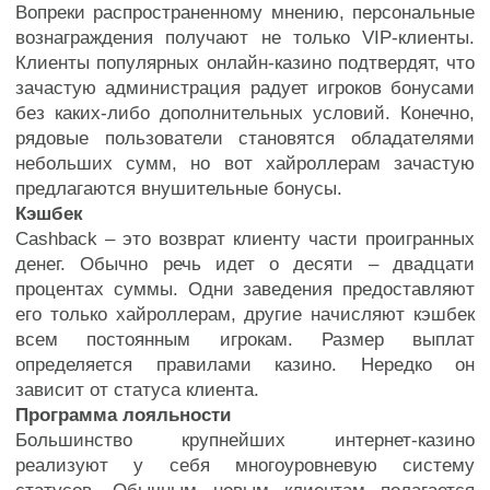
Вопреки распространенному мнению, персональные
вознаграждения получают не только VIP-клиенты.
Клиенты популярных онлайн-казино подтвердят, что
зачастую администрация радует игроков бонусами
без каких-либо дополнительных условий. Конечно,
рядовые пользователи становятся обладателями
небольших сумм, но вот хайроллерам зачастую
предлагаются внушительные бонусы.
Кэшбек
Cashback – это возврат клиенту части проигранных
денег. Обычно речь идет о десяти – двадцати
процентах суммы. Одни заведения предоставляют
его только хайроллерам, другие начисляют кэшбек
всем постоянным игрокам. Размер выплат
определяется правилами казино. Нередко он
зависит от статуса клиента.
Программа лояльности
Большинство крупнейших интернет-казино
реализуют у себя многоуровневую систему