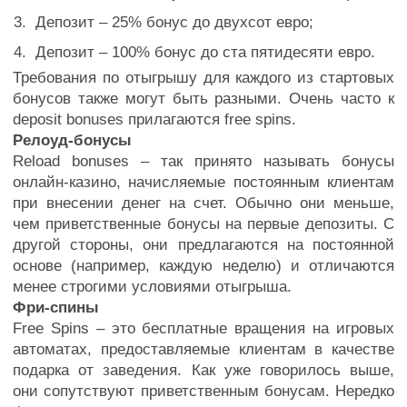
Депозит – 25% бонус до двухсот евро;
Депозит – 100% бонус до ста пятидесяти евро.
Требования по отыгрышу для каждого из стартовых
бонусов также могут быть разными. Очень часто к
deposit bonuses прилагаются free spins.
Релоуд-бонусы
Reload bonuses – так принято называть бонусы
онлайн-казино, начисляемые постоянным клиентам
при внесении денег на счет. Обычно они меньше,
чем приветственные бонусы на первые депозиты. С
другой стороны, они предлагаются на постоянной
основе (например, каждую неделю) и отличаются
менее строгими условиями отыгрыша.
Фри-спины
Free Spins – это бесплатные вращения на игровых
автоматах, предоставляемые клиентам в качестве
подарка от заведения. Как уже говорилось выше,
они сопутствуют приветственным бонусам. Нередко