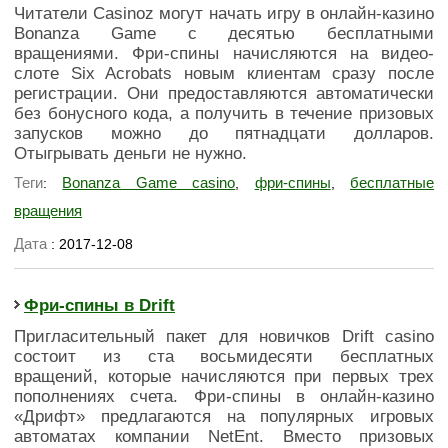
Читатели Casinoz могут начать игру в онлайн-казино
Bonanza Game с десятью бесплатными
вращениями. Фри-спины начисляются на видео-
слоте Six Acrobats новым клиентам сразу после
регистрации. Они предоставляются автоматически
без бонусного кода, а получить в течение призовых
запусков можно до пятнадцати долларов.
Отыгрывать деньги не нужно.
Теги
Bonanza Game casino
фри-спины
бесплатные
:
,
,
вращения
Дата
: 2017-12-08
Фри-спины в Drift
Пригласительный пакет для новичков Drift casino
состоит из ста восьмидесяти бесплатных
вращений, которые начисляются при первых трех
пополнениях счета. Фри-спины в онлайн-казино
«Дрифт» предлагаются на популярных игровых
автоматах компании NetEnt. Вместо призовых