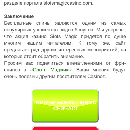
разделе портала slotsmagiccasino.com.
Заключение
Бесплатные спины являются одним из самых
популярных у клиентов видов бонусов. Мы уверены,
что акция казино Slots Magic придется по душе
многим нашим читателям. К тому же, сайт
предлагает ряд других интересных мероприятий, на
которые стоит обратить внимание.
Просим вас поделиться впечатлениями от фри-
спинов в
«Слотс Мэджик»
. Ваши мнения будут
очень полезны другим посетителям Casinoz.
ПОЛУЧИ БОНУС ПРЯМО
СЕЙЧАС!