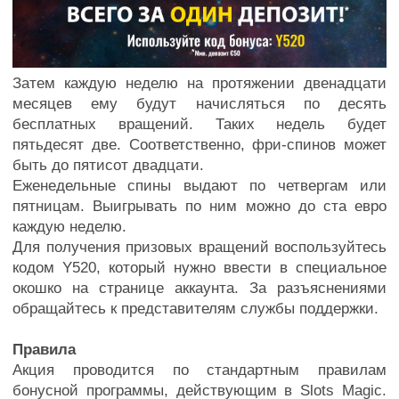
Затем каждую неделю на протяжении двенадцати
месяцев ему будут начисляться по десять
бесплатных вращений. Таких недель будет
пятьдесят две. Соответственно, фри-спинов может
быть до пятисот двадцати.
Еженедельные спины выдают по четвергам или
пятницам. Выигрывать по ним можно до ста евро
каждую неделю.
Для получения призовых вращений воспользуйтесь
кодом Y520, который нужно ввести в специальное
окошко на странице аккаунта. За разъяснениями
обращайтесь к представителям службы поддержки.
Правила
Акция проводится по стандартным правилам
бонусной программы, действующим в Slots Magic.