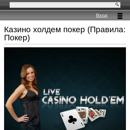
Вход
Казино холдем покер (Правила:
Покер)