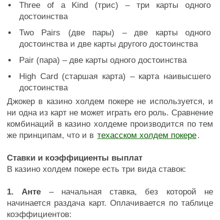
Three of a Kind (трис) – три карты одного
достоинства
Two Pairs (две пары) – две карты одного
достоинства и две карты другого достоинства
Pair (пара) – две карты одного достоинства
High Card (старшая карта) – карта наивысшего
достоинства
Джокер в казино холдем покере не используется, и
ни одна из карт не может играть его роль. Сравнение
комбинаций в казино холдеме производится по тем
же принципам, что и в
техасском холдем покере
.
Ставки и коэффициенты выплат
В казино холдем покере есть три вида ставок:
1. Анте
– начальная ставка, без которой не
начинается раздача карт. Оплачивается по таблице
коэффициентов: