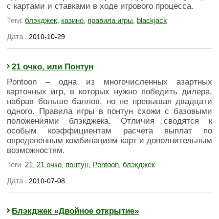
с картами и ставками в ходе игрового процесса.
Теги
блэкджек
казино
правила игры
blackjack
:
,
,
,
Дата
: 2010-10-29
21 очко, или Понтун
Pontoon – одна из многочисленных азартных
карточных игр, в которых нужно победить дилера,
набрав больше баллов, но не превышая двадцати
одного. Правила игры в понтун схожи с базовыми
положениями блэкджека. Отличия сводятся к
особым коэффициентам расчета выплат по
определенным комбинациям карт и дополнительным
возможностям.
Теги
21
21 очко
понтун
Pontoon
блэкджек
:
,
,
,
,
Дата
: 2010-07-08
Блэкджек «Двойное открытие»