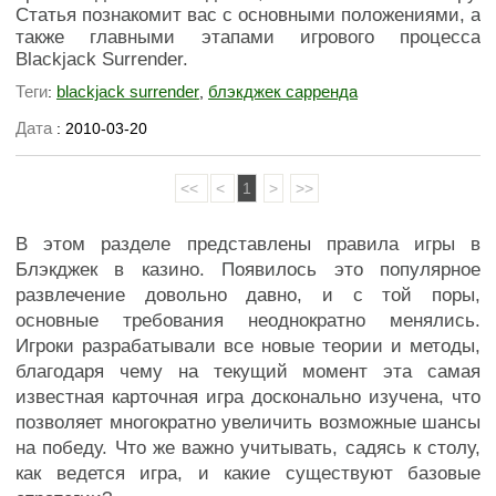
Статья познакомит вас с основными положениями, а
также главными этапами игрового процесса
Blackjack Surrender.
Теги
blackjack surrender
блэкджек сарренда
:
,
Дата
: 2010-03-20
<<
<
1
>
>>
В этом разделе представлены правила игры в
Блэкджек в казино. Появилось это популярное
развлечение довольно давно, и с той поры,
основные требования неоднократно менялись.
Игроки разрабатывали все новые теории и методы,
благодаря чему на текущий момент эта самая
известная карточная игра досконально изучена, что
позволяет многократно увеличить возможные шансы
на победу. Что же важно учитывать, садясь к столу,
как ведется игра, и какие существуют базовые