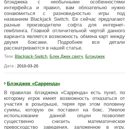
блэкджека с необычными особенностями
интерфейса и правил, вам обязательно нужно
ознакомиться с разновидностью игры под
названием Blackjack Switch. Ее сейчас предлагают
разные производители софта для интернет-
гемблинга. Главной отличительной чертой данного
варианта является возможность обмена карт между
двумя боксами. Подробнее все детали
рассматриваются в нашей статье.
Теги
Blackjack-Switch
Блек Джек свитч
Блэкджек
:
,
,
Дата
: 2010-03-20
Блэкджек «Сарренда»
В правилах блэкджека «Сарренда» есть пункт, по
которому игрок имеет возможность отказаться от
участия в розыгрыше, теряя при этом половину
суммы, которую он поставил на бокс. Умелое
использование данной опции позволяет
существенно снизить математическое
превосходство заведения, заложенное в игру.