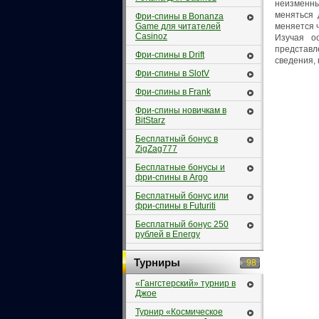
неизменны
меняться 
Фри-спины в Bonanza
Game для читателей
меняется ч
Casinoz
Изучая о
представ
Фри-спины в Drift
сведения, 
Фри-спины в SlotV
Фри-спины в Frank
Фри-спины новичкам в
BitStarz
Бесплатный бонус в
ZigZag777
Бесплатные бонусы и
фри-спины в Argo
Бесплатный бонус или
фри-спины в Futuriti
Бесплатный бонус 250
рублей в Energy
Турниры
98
«Гангстерский» турнир в
Джое
Турнир «Космическое