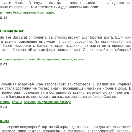
 пунто банко. В случае выигрыша расчет выплат производится по
нным коэффициентам с возможным удержанием комиссии.
ра
пунто банко
правила игры
казино
,
,
,
11-18
Chemin de fer
de Fer Baccarat оппоненты за столом играют друг против друга. Если они
 в казино, заведение выступает в роли посредника. За организационные
о берет комиссию с банка, которая традиционно равна пяти процентам.
гры в баккара «Шмен-де-фер» классические. О них читайте в обзорной
ра Шмен-де-фер
Chemin de fer
правила баккара
казино
,
,
,
11-05
– любимая азартная игра европейских аристократов. С развитием игорного
на стала доступна не только знати, посещающей частные игорные дома. В
 время она предлагается в большинстве казино, включая онлайн-порталы.
ры в баккара и основы стратегии рассматриваются в обзоре Casinoz.
ла игры
казино
баккара
американская баккара
,
,
,
11-04
ккара
rat – версия популярной карточной игры, адаптированная для использования
 Правила мини-баккара упрощены в сравнении с классической версией.