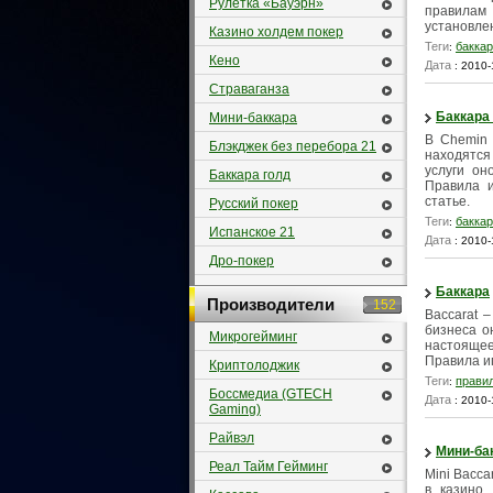
Рулетка «Бауэрн»
правилам
установле
Казино холдем покер
Теги
бакка
:
Кено
Дата
: 2010-
Страваганза
Баккара 
Мини-баккара
В Chemin 
Блэкджек без перебора 21
находятся
услуги он
Баккара голд
Правила и
статье.
Русский покер
Теги
бакка
:
Испанское 21
Дата
: 2010-
Дро-покер
Баккара
Производители
152
Baccarat 
бизнеса о
Микрогейминг
настоящее
Правила иг
Криптолоджик
Теги
прави
:
Боссмедиа (GTECH
Дата
: 2010-
Gaming)
Райвэл
Мини-ба
Реал Тайм Гейминг
Mini Bacca
в казино.