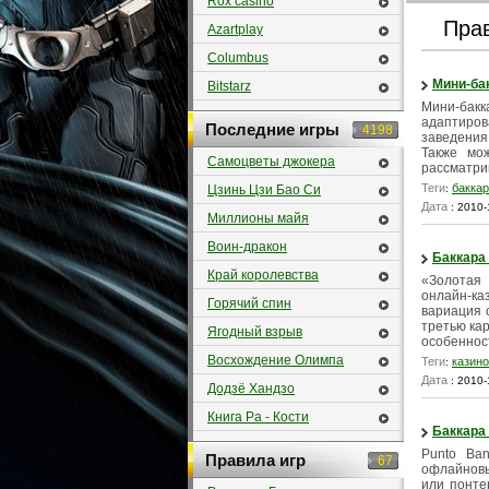
Rox casino
Прав
Azartplay
Columbus
Мини-ба
Bitstarz
Мини-бак
адаптиро
Последние игры
4198
заведения
Также мо
Самоцветы джокера
рассматрив
Теги
бакка
Цзинь Цзи Бао Си
:
Дата
: 2010-
Миллионы майя
Воин-дракон
Баккара
Край королевства
«Золотая 
онлайн-к
Горячий спин
вариация 
третью кар
Ягодный взрыв
особеннос
Восхождение Олимпа
Теги
казино
:
Дата
: 2010-
Додзё Хандзо
Книга Ра - Кости
Баккара 
Punto Ba
Правила игр
67
офлайновы
или понте