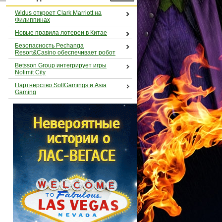
Widus откроет Clark Marriott на
Филиппинах
Новые правила лотереи в Китае
Безопасность Pechanga
Resort&Casino обеспечивает робот
Betsson Group интегрирует игры
Nolimit City
Партнерство SoftGamings и Asia
Gaming