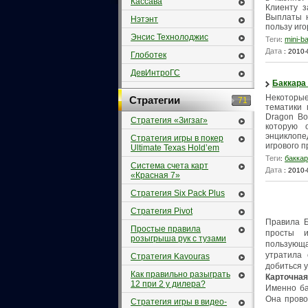
Кассава
Клиенту з
Выплаты н
Нэтэнт
пользу иго
Энсис Технолоджис
Теги
mini-b
:
Дата
: 2010-
Глоботек
ДевИнтроГС
Баккара
Некоторые
Cтратегии
71
тематики 
Dragon Bo
Стратегия «Зигзаг»
которую 
энциклопе
Стратегия игры в покер
игрового п
Ultimate Texas Hold’em
Теги
бакка
:
Система счета карт
Дата
: 2010-
«Красная 7»
Стратегия Six Pack Plus
Стратегия Pivot
Правила Б
Простые правила
просты и
розыгрыша рук с тузами
пользующа
утратила 
Стратегия Kavouras
добиться 
Как правильно разыграть
Карточная
12 при 2 у дилера?
Именно ба
Она прово
Стратегия игры в видео-