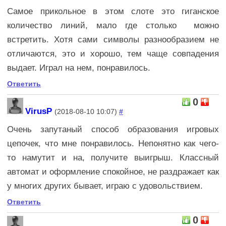
Самое прикольное в этом слоте это гиганское
количество линий, мало где столько можно
встретить. Хотя сами символы разнообразием не
отличаются, это и хорошо, тем чаще совпадения
выдает. Играл на нем, понравилось.
Ответить
0
VirusP
(2018-08-10 10:07)
#
Очень запутаный способ образования игровых
цепочек, что мне понравилось. Непонятно как чего-
то намутит и на, получите выигрыш. Классный
автомат и оформление спокойное, не раздражает как
у многих других бывает, играю с удовольствием.
Ответить
0