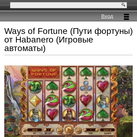
Вход
Ways of Fortune (Пути фортуны)
от Habanero (Игровые
автоматы)