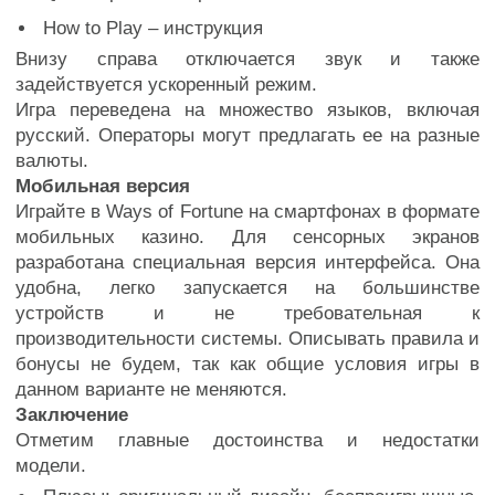
How to Play – инструкция
Внизу справа отключается звук и также
задействуется ускоренный режим.
Игра переведена на множество языков, включая
русский. Операторы могут предлагать ее на разные
валюты.
Мобильная версия
Играйте в Ways of Fortune на смартфонах в формате
мобильных казино. Для сенсорных экранов
разработана специальная версия интерфейса. Она
удобна, легко запускается на большинстве
устройств и не требовательная к
производительности системы. Описывать правила и
бонусы не будем, так как общие условия игры в
данном варианте не меняются.
Заключение
Отметим главные достоинства и недостатки
модели.