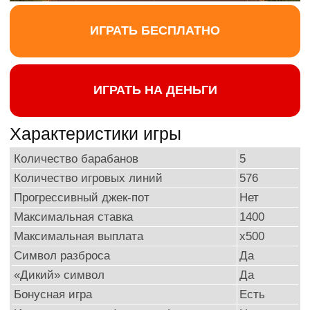
ИГРАТЬ БЕСПЛАТНО
ИГРАТЬ НА ДЕНЬГИ
Характеристики игры
Количество барабанов
5
Количество игровых линий
576
Прогрессивный джек-пот
Нет
Максимальная ставка
1400
Максимальная выплата
x500
Символ разброса
Да
«Дикий» символ
Да
Бонусная игра
Есть