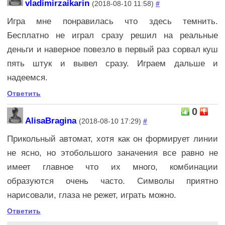
vladimirzaikarin
(2018-08-10 11:58)
#
Игра мне понравилась что здесь темнить.
Бесплатно не играл сразу решил на реальные
деньги и наверное повезло в первый раз сорвал куш
пять штук и вывел сразу. Играем дальше и
надеемся.
Ответить
0
AlisaBragina
(2018-08-10 17:29)
#
Прикольный автомат, хотя как он формирует линии
не ясно, но этобольшого заначения все равно не
имеет главное что их много, комбинации
образуются очень часто. Символы приятно
нарисовали, глаза не режет, играть можно.
Ответить