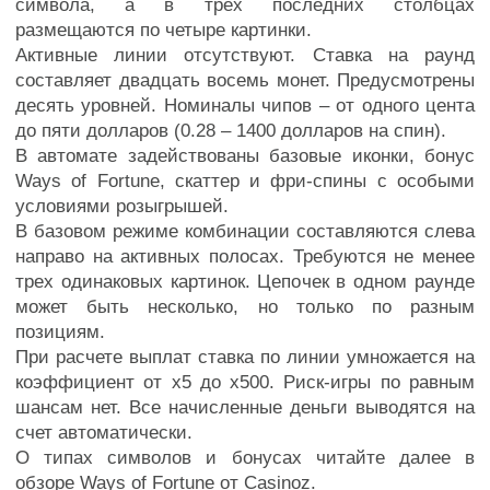
символа, а в трех последних столбцах
размещаются по четыре картинки.
Активные линии отсутствуют. Ставка на раунд
составляет двадцать восемь монет. Предусмотрены
десять уровней. Номиналы чипов – от одного цента
до пяти долларов (0.28 – 1400 долларов на спин).
В автомате задействованы базовые иконки, бонус
Ways of Fortune, скаттер и фри-спины с особыми
условиями розыгрышей.
В базовом режиме комбинации составляются слева
направо на активных полосах. Требуются не менее
трех одинаковых картинок. Цепочек в одном раунде
может быть несколько, но только по разным
позициям.
При расчете выплат ставка по линии умножается на
коэффициент от х5 до х500. Риск-игры по равным
шансам нет. Все начисленные деньги выводятся на
счет автоматически.
О типах символов и бонусах читайте далее в
обзоре Ways of Fortune от Casinoz.