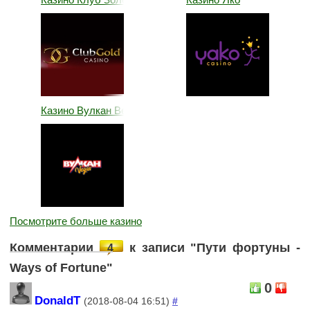
Казино Вулкан Вегас
Посмотрите больше казино
Комментарии
к записи "Пути фортуны -
4
Ways of Fortune"
0
DonaldT
(2018-08-04 16:51)
#