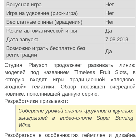
Бонусная игра
Нет
Игра на удвоение (риск-игра)
Нет
Бесплатные спины (вращения)
Нет
Режим автоматической игры
Да
Дата запуска
7.08.2018
Возможно играть бесплатно без
Да
регистрации
Студия Playson продолжает развивать линию
моделей под названием Timeless Fruit Slots, в
которую входят игры традиционной «плодово-
ягодной» тематики. Обзор посвящен очередной
новинке, пополнившей данную серию.
Разработчики призывают:
Соберите урожай спелых фруктов и крупных
выигрышей в видео-слоте Super Burning
Wins.
Разобраться в особенностях геймплея и дизайна