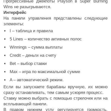
Прогрессивные джекпоты Playson в Super Burning
Wins не разыгрываются.
Интерфейс
На панели управления представлены следующие
элементы:
I – таблица и правила
5 Lines – количество активных полос
Winnings – сумма выплаты
Credit – деньги на счету
Bet – выбор ставки
Max – игра по максимальной сумме
A – автоматический режим.
Если вы запускаете барабаны вручную, их можно
сразу останавливать, тем самым ускоряя процесс.
Ставку можно выбрать с помощью стрелочек или на
всплывающей панели.
В правом нижнем углу регулируется громкость,