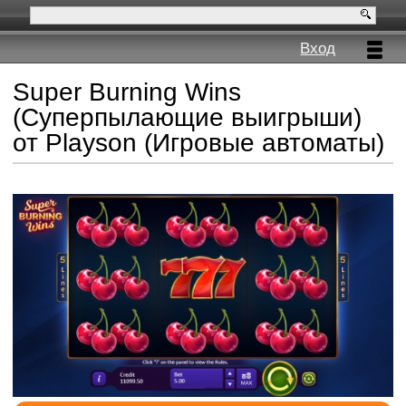
Вход
Super Burning Wins
(Суперпылающие выигрыши)
от Playson (Игровые автоматы)