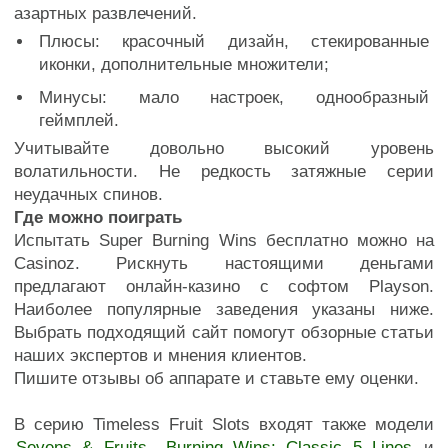
азартных развлечений.
Плюсы: красочный дизайн, стекированные
иконки, дополнительные множители;
Минусы: мало настроек, однообразный
геймплей.
Учитывайте довольно высокий уровень
волатильности. Не редкость затяжные серии
неудачных спинов.
Где можно поиграть
Испытать Super Burning Wins бесплатно можно на
Casinoz. Рискнуть настоящими деньгами
предлагают онлайн-казино с софтом Playson.
Наиболее популярные заведения указаны ниже.
Выбрать подходящий сайт помогут обзорные статьи
наших экспертов и мнения клиентов.
Пишите отзывы об аппарате и ставьте ему оценки.
В серию Timeless Fruit Slots входят также модели
Sevens & Fruits
,
Burning Wins: Classic 5 Lines
и