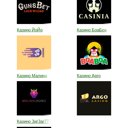
Казино ЙоЙо
Казино БоаБоа
Казино Малина
Казино Арго
Казино ЗигЗаг777