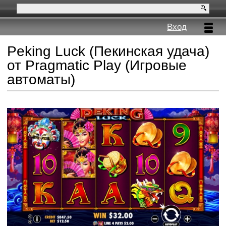
Вход
Peking Luck (Пекинская удача)
от Pragmatic Play (Игровые
автоматы)