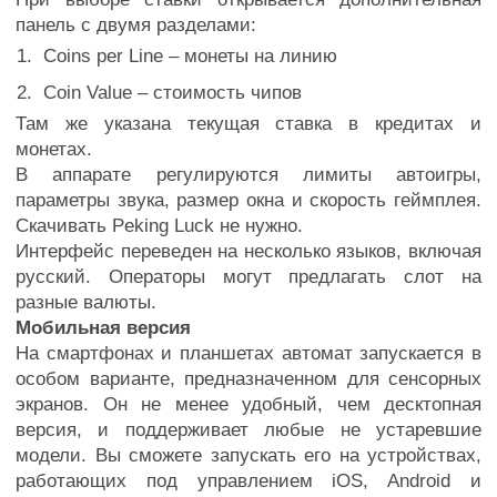
панель с двумя разделами:
Coins per Line – монеты на линию
Coin Value – стоимость чипов
Там же указана текущая ставка в кредитах и
монетах.
В аппарате регулируются лимиты автоигры,
параметры звука, размер окна и скорость геймплея.
Скачивать Peking Luck не нужно.
Интерфейс переведен на несколько языков, включая
русский. Операторы могут предлагать слот на
разные валюты.
Мобильная версия
На смартфонах и планшетах автомат запускается в
особом варианте, предназначенном для сенсорных
экранов. Он не менее удобный, чем десктопная
версия, и поддерживает любые не устаревшие
модели. Вы сможете запускать его на устройствах,
работающих под управлением iOS, Android и