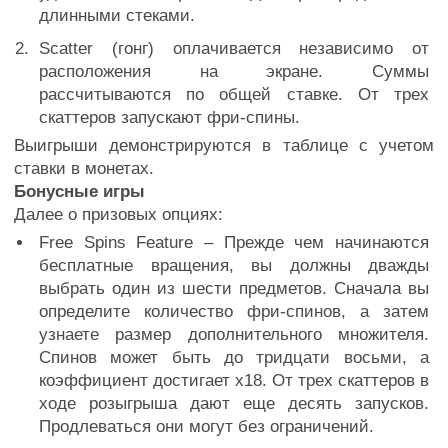
длинными стеками.
Scatter (гонг) оплачивается независимо от
расположения на экране. Суммы
рассчитываются по общей ставке. От трех
скаттеров запускают фри-спины.
Выигрыши демонстрируются в таблице с учетом
ставки в монетах.
Бонусные игры
Далее о призовых опциях:
Free Spins Feature – Прежде чем начинаются
бесплатные вращения, вы должны дважды
выбрать один из шести предметов. Сначала вы
определите количество фри-спинов, а затем
узнаете размер дополнительного множителя.
Спинов может быть до тридцати восьми, а
коэффициент достигает х18. От трех скаттеров в
ходе розыгрыша дают еще десять запусков.
Продлеваться они могут без ограничений.