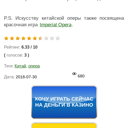
P.S. Искусству китайской оперы также посвящена
красочная игра
Imperial Opera
.
Рейтинг:
6.33
/
10
(
голосов:
3
)
Теги
Китай
опера
:
,
680
Дата
: 2018-07-30
ХОЧУ ИГРАТЬ СЕЙЧАС
НА ДЕНЬГИ В КАЗИНО