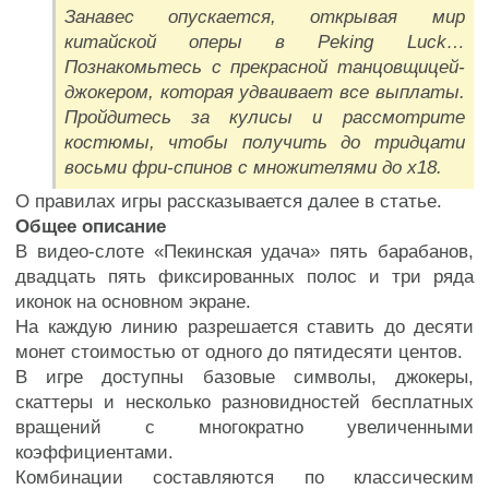
Занавес опускается, открывая мир
китайской оперы в Peking Luck…
Познакомьтесь с прекрасной танцовщицей-
джокером, которая удваивает все выплаты.
Пройдитесь за кулисы и рассмотрите
костюмы, чтобы получить до тридцати
восьми фри-спинов с множителями до х18.
О правилах игры рассказывается далее в статье.
Общее описание
В видео-слоте «Пекинская удача» пять барабанов,
двадцать пять фиксированных полос и три ряда
иконок на основном экране.
На каждую линию разрешается ставить до десяти
монет стоимостью от одного до пятидесяти центов.
В игре доступны базовые символы, джокеры,
скаттеры и несколько разновидностей бесплатных
вращений с многократно увеличенными
коэффициентами.
Комбинации составляются по классическим