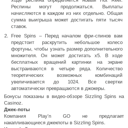
ходе респина определяется новый Hot Reel.
Респины могут продолжаться. Выплаты
начисляются в каждом из них отдельно. Общая
сумма выигрыша может достигать пяти тысяч
ставок.
Free Spins – Перед началом фри-спинов вам
предстоит раскрутить небольшое колесо
фортуны, чтобы узнать размер дополнительного
множителя. Он может достигать х5. В ходе
бесплатных вращений картинки на экране
выстраиваются в четыре ряда. Количество
теоретических возможных комбинаций
увеличивается до 1024. Все свертки
автоматически превращаются в джокеры.
Бонусы показаны в видео-обзоре Sizzling Spins на
Casinoz.
Джек-поты
Компания Play’n GO не предлагает
накапливающиеся джекпоты в Sizzling Spins.