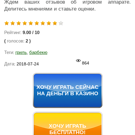
Ждем ваших отзывов об игровом аппарате.
Делитесь мнениями и ставьте оценки.
Рейтинг:
9.00
/
10
(
голосов:
2
)
Теги
гриль
барбекю
:
,
864
Дата
: 2018-07-24
ХОЧУ ИГРАТЬ СЕЙЧАС
НА ДЕНЬГИ В КАЗИНО
ХОЧУ ИГРАТЬ
БЕСПЛАТНО!