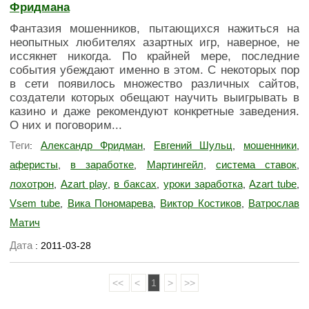
Фридмана
Фантазия мошенников, пытающихся нажиться на
неопытных любителях азартных игр, наверное, не
иссякнет никогда. По крайней мере, последние
события убеждают именно в этом. С некоторых пор
в сети появилось множество различных сайтов,
создатели которых обещают научить выигрывать в
казино и даже рекомендуют конкретные заведения.
О них и поговорим...
Теги
Александр Фридман
Евгений Шульц
мошенники
:
,
,
,
аферисты
в заработке
Мартингейл
система ставок
,
,
,
,
лохотрон
Azart play
в баксах
уроки заработка
Azart tube
,
,
,
,
,
Vsem tube
Вика Пономарева
Виктор Костиков
Ватрослав
,
,
,
Матич
Дата
: 2011-03-28
<<
<
1
>
>>