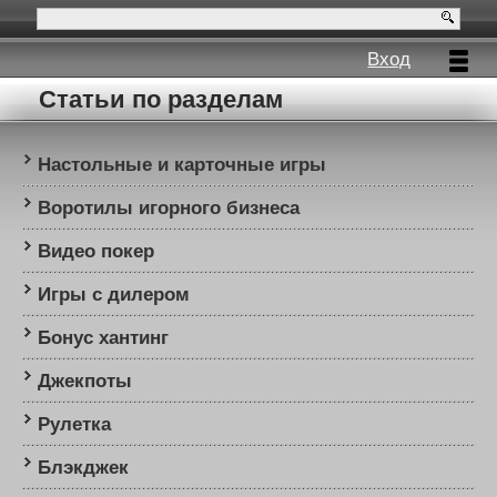
Вход
Статьи по разделам
Настольные и карточные игры
Воротилы игорного бизнеса
Видео покер
Игры с дилером
Бонус хантинг
Джекпоты
Рулетка
Блэкджек