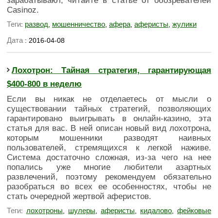
зарабатывают, читайте в статье от обозревателей
Casinoz.
Теги
развод
мошенничество
афера
аферисты
жулики
:
,
,
,
,
Дата
: 2016-04-08
Лохотрон: Тайная стратегия, гарантирующая
$400-800 в неделю
Если вы никак не отделаетесь от мысли о
существовании тайных стратегий, позволяющих
гарантировано выигрывать в онлайн-казино, эта
статья для вас. В ней описан новый вид лохотрона,
которым мошенники разводят наивных
пользователей, стремящихся к легкой наживе.
Система достаточно сложная, из-за чего на нее
попались уже многие любители азартных
развлечений, поэтому рекомендуем обязательно
разобраться во всех ее особенностях, чтобы не
стать очередной жертвой аферистов.
Теги
лохотроны
шулеры
аферисты
кидалово
фейковые
:
,
,
,
,