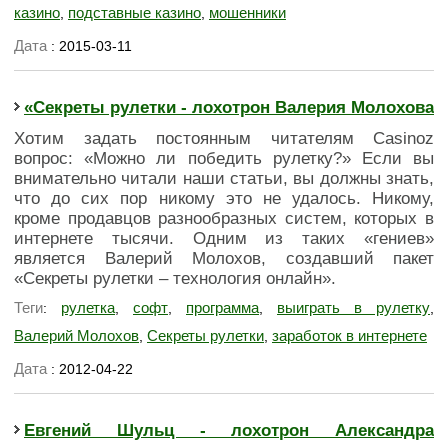
казино
подставные казино
мошенники
,
,
Дата
: 2015-03-11
«Секреты рулетки - лохотрон Валерия Молохова
Хотим задать постоянным читателям Casinoz
вопрос: «Можно ли победить рулетку?» Если вы
внимательно читали наши статьи, вы должны знать,
что до сих пор никому это не удалось. Никому,
кроме продавцов разнообразных систем, которых в
интернете тысячи. Одним из таких «гениев»
является Валерий Молохов, создавший пакет
«Секреты рулетки – технология онлайн».
Теги
рулетка
софт
программа
выиграть в рулетку
:
,
,
,
,
Валерий Молохов
Секреты рулетки
заработок в интернете
,
,
Дата
: 2012-04-22
Евгений Шульц - лохотрон Александра