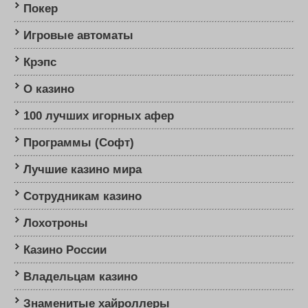
Покер
Игровые автоматы
Крэпс
О казино
100 лучших игорных афер
Программы (Софт)
Лучшие казино мира
Сотрудникам казино
Лохотроны
Казино России
Владельцам казино
Знаменитые хайроллеры