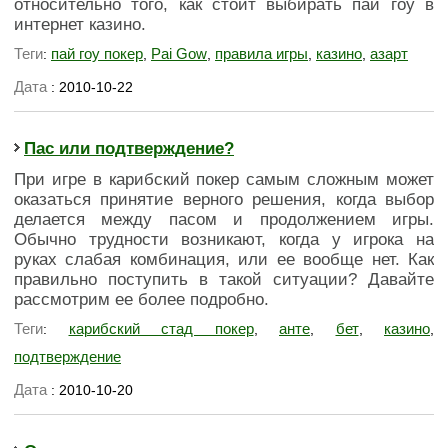
относительно того, как стоит выбирать пай гоу в
интернет казино.
Теги
пай гоу покер
Pai Gow
правила игры
казино
азарт
:
,
,
,
,
Дата
: 2010-10-22
Пас или подтверждение?
При игре в карибский покер самым сложным может
оказаться принятие верного решения, когда выбор
делается между пасом и продолжением игры.
Обычно трудности возникают, когда у игрока на
руках слабая комбинация, или ее вообще нет. Как
правильно поступить в такой ситуации? Давайте
рассмотрим ее более подробно.
Теги
карибский стад покер
анте
бет
казино
:
,
,
,
,
подтверждение
Дата
: 2010-10-20