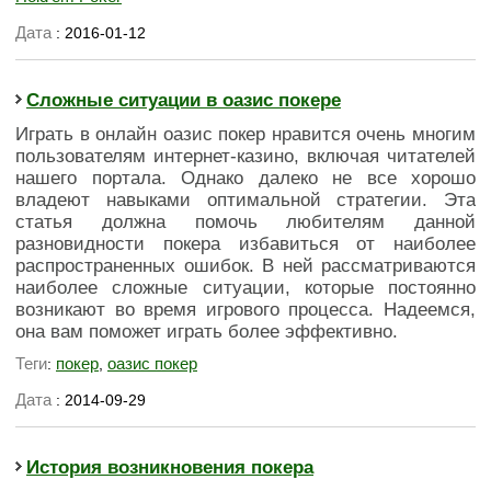
Дата
: 2016-01-12
Сложные ситуации в оазис покере
Играть в онлайн оазис покер нравится очень многим
пользователям интернет-казино, включая читателей
нашего портала. Однако далеко не все хорошо
владеют навыками оптимальной стратегии. Эта
статья должна помочь любителям данной
разновидности покера избавиться от наиболее
распространенных ошибок. В ней рассматриваются
наиболее сложные ситуации, которые постоянно
возникают во время игрового процесса. Надеемся,
она вам поможет играть более эффективно.
Теги
покер
оазис покер
:
,
Дата
: 2014-09-29
История возникновения покера