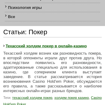
Психология игры
Все
Статьи: Покер
Техасский холдем покер в онлайн-казино
Техасский холдем возник как разновидность покера,
в которой оппоненты играли друг против друга. Но
впоследствии появились его разновидности,
адаптированные специально для использования в
казино, где соперником клиента выступает
заведение. В статье рассматривается история
возникновения Casino Hold’em Poker, обсуждаются
его правила, а также рассказывается о наиболее
интересных онлайн-играх разных брендов.
Теги
техасский холдем покер
холдем покер казино
Casino
:
,
,
Hold'em Poker