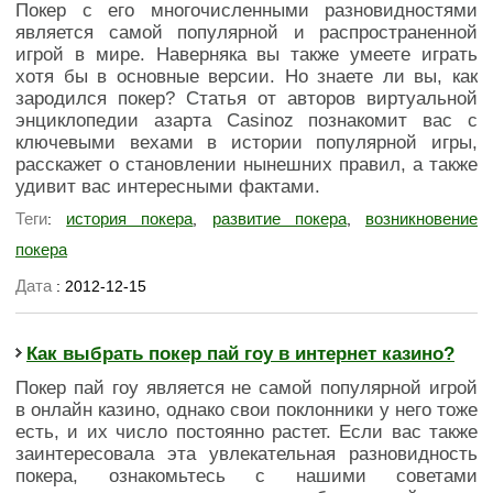
Покер с его многочисленными разновидностями
является самой популярной и распространенной
игрой в мире. Наверняка вы также умеете играть
хотя бы в основные версии. Но знаете ли вы, как
зародился покер? Статья от авторов виртуальной
энциклопедии азарта Casinoz познакомит вас с
ключевыми вехами в истории популярной игры,
расскажет о становлении нынешних правил, а также
удивит вас интересными фактами.
Теги
история покера
развитие покера
возникновение
:
,
,
покера
Дата
: 2012-12-15
Как выбрать покер пай гоу в интернет казино?
Покер пай гоу является не самой популярной игрой
в онлайн казино, однако свои поклонники у него тоже
есть, и их число постоянно растет. Если вас также
заинтересовала эта увлекательная разновидность
покера, ознакомьтесь с нашими советами