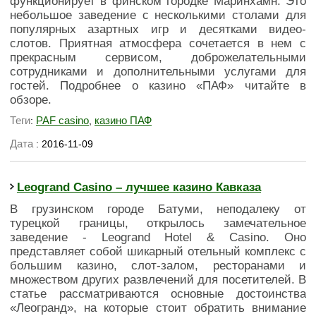
функционирует в финском городке Маринхамн. Это
небольшое заведение с несколькими столами для
популярных азартных игр и десятками видео-
слотов. Приятная атмосфера сочетается в нем с
прекрасным сервисом, доброжелательными
сотрудниками и дополнительными услугами для
гостей. Подробнее о казино «ПАФ» читайте в
обзоре.
Теги
PAF casino
казино ПАФ
:
,
Дата
: 2016-11-09
Leogrand Casino – лучшее казино Кавказа
В грузинском городе Батуми, неподалеку от
турецкой границы, открылось замечательное
заведение - Leogrand Hotel & Casino. Оно
представляет собой шикарный отельный комплекс с
большим казино, слот-залом, ресторанами и
множеством других развлечений для посетителей. В
статье рассматриваются основные достоинства
«Леогранд», на которые стоит обратить внимание