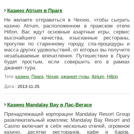
Казино Atrium в Праге
Не желаете отправиться в Чехию, чтобы сыграть
казино Atrium, расположенном в пражском отеле
Hilton. Вас ждут основные азартные игры, сервис
высочайшего качества, изысканные рестораны,
прогулки по старинному городу, спа-процедуры и
масса других удовольствий, от которых вы получите
незабываемые впечатления. Путешествие в Прагу
будет простым, если совершить его в рамках
джанкет-тура.
Теги
казино
Прага
Чехия
джанкет-туры
Atrium
Hilton
:
,
,
,
,
,
Дата
: 2013-11-25
Казино Mandalay Bay в Лас-Вегасе
Принадлежащий корпорации Mandalay Resort Group
развлекательный комплекс Mandalay Bay Resort and
Casino включает в себя несколько отелей, огромное
казино, десятки ресторанов, кафе и баров,