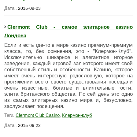
Дата
: 2015-09-03
Clermont Club - самое элитарное казино
Лондона
Если и есть где-то в мире казино премиум-премиум
класса, то, без сомнения, это - "Клермон-Клуб".
Исключительно шикарное и элегантное игорное
заведение, каждый игровой зал которого имеет свой
собственный стиль и особенности. Казино, которое
имеет очень интересную родословную, которое на
протяжении всего своего существования посещали
очень известные, богатые и влиятельные гости,
элита британского общества. По сей день это одно
из самых элитарных казино мира и, безусловно,
заслуживает посещения.
Теги
Clermont Club Casino
Клермон-клуб
:
,
Дата
: 2015-06-22