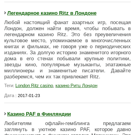
Легендарное казино Ritz в Лондоне
Любой настоящий фанат азартных игр, посещая
Лондон, должен найти время, чтобы побывать в
легендарном казино Ritz. Это без преувеличения
культовое место, упоминаемое в многочисленных
книгах и фильмах, не говоря уже о периодических
изданиях. За долгую историю знаменитого игорного
дома в его стенах побывали крупные политики,
звезды кино, популярные музыканты, эпатажные
миллионеры и знаменитые писатели. Давайте
разберемся, чем их так привлекает Ritz.
Теги
London Ritz casino
казино Ритц Лондон
:
,
Дата
: 2017-01-23
Казино PAF в Финляндии
Любителям офлайн-гемблинга предлагаем
заглянуть в уютное казино PAF, которое давно