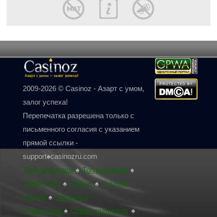
2009-2026 © Casinoz - Азарт с умом,
залог успеха!
Перепечатка разрешена только с
письменного согласия с указанием
прямой ссылки -
support♠casinozru.com
Выбор месяца
♠
Топ редакции
♠
Webmoney
♠
Новые
♠
Черный
список
♠
Закрытые
Спонсорам
♠
Ответственность
♠