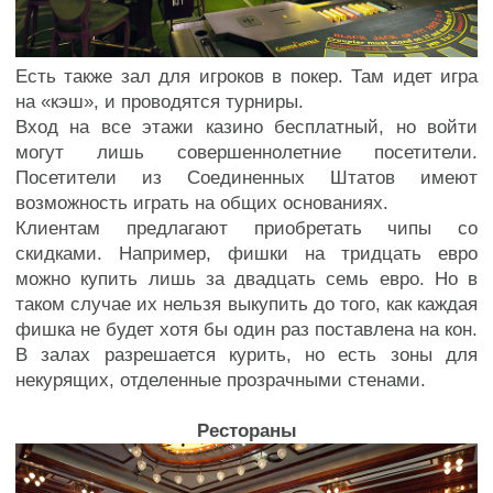
Есть также зал для игроков в покер. Там идет игра
на «кэш», и проводятся турниры.
Вход на все этажи казино бесплатный, но войти
могут лишь совершеннолетние посетители.
Посетители из Соединенных Штатов имеют
возможность играть на общих основаниях.
Клиентам предлагают приобретать чипы со
скидками. Например, фишки на тридцать евро
можно купить лишь за двадцать семь евро. Но в
таком случае их нельзя выкупить до того, как каждая
фишка не будет хотя бы один раз поставлена на кон.
В залах разрешается курить, но есть зоны для
некурящих, отделенные прозрачными стенами.
Рестораны