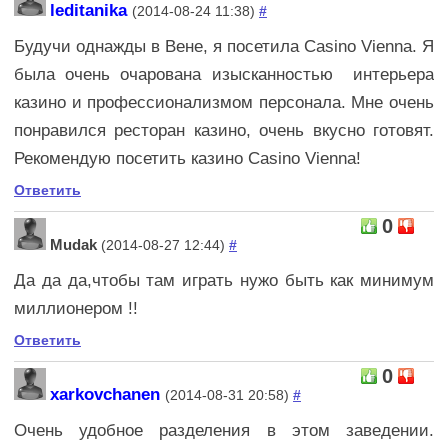
leditanika
(2014-08-24 11:38)
#
Будучи однажды в Вене, я посетила Casino
Vienna. Я
была очень очарована изысканностью интерьера
казино и профессионализмом персонала. Мне очень
понравился ресторан казино, очень вкусно готовят.
Рекомендую посетить казино
Casino
Vienna!
Ответить
0
Mudak
(2014-08-27 12:44)
#
Да да да,чтобы там играть нужо быть как минимум
миллионером !!
Ответить
0
xarkovchanen
(2014-08-31 20:58)
#
Очень удобное разделения в этом заведении.