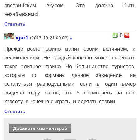
австрийским вкусом. Это должно быть
незабываемо!
Ответить
0
igor1
(2017-10-21 09:03)
#
Прежде всего казино манит своим величием, и
великолепием. Не каждый конечно может посещать
такое элитное казино. Но большинство туристов,
которым по корману данное заведение, не
остануться равнодушными если в один вечер
выделят пару часов, что б посмотреть на всю
красоту, и конечно сыграть, и сделать ставки.
Ответить