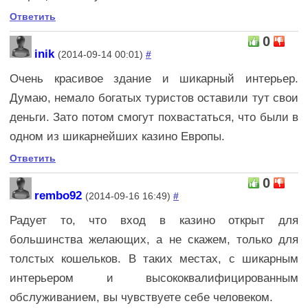
Ответить
0
inik
(2014-09-14 00:01)
#
Очень красивое здание и шикарный интерьер.
Думаю, немало богатых туристов оставили тут свои
деньги. Зато потом смогут похвастаться, что были в
одном из шикарнейших казино Европы.
Ответить
0
rembo92
(2014-09-16 16:49)
#
Радует то, что вход в казино открыт для
большинства желающих, а не скажем, только для
толстых кошельков. В таких местах, с шикарным
интерьером и высококвалифицированным
обслуживанием, вы чувствуете себе человеком.