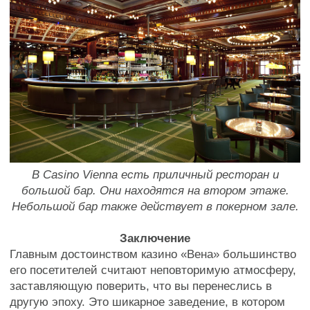
В Casino Vienna есть приличный ресторан и
большой бар. Они находятся на втором этаже.
Небольшой бар также действует в покерном зале.
Заключение
Главным достоинством казино «Вена» большинство
его посетителей считают неповторимую атмосферу,
заставляющую поверить, что вы перенеслись в
другую эпоху. Это шикарное заведение, в котором