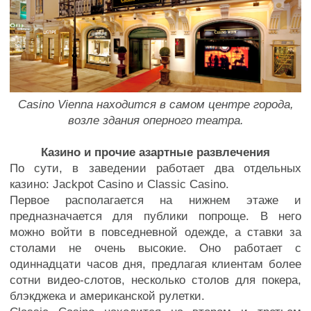
Casino Vienna находится в самом центре города,
возле здания оперного театра.
Казино и прочие азартные развлечения
По сути, в заведении работает два отдельных
казино: Jackpot Casino и Classic Casino.
Первое располагается на нижнем этаже и
предназначается для публики попроще. В него
можно войти в повседневной одежде, а ставки за
столами не очень высокие. Оно работает с
одиннадцати часов дня, предлагая клиентам более
сотни видео-слотов, несколько столов для покера,
блэкджека и американской рулетки.