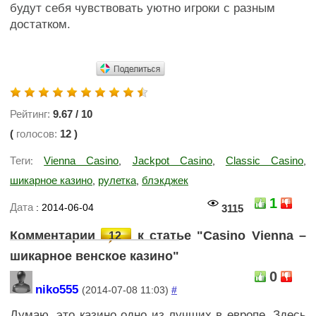
будут себя чувствовать уютно игроки с разным
достатком.
Рейтинг:
9.67
/
10
(
голосов:
12
)
Теги
Vienna Casino
Jackpot Casino
Classic Casino
:
,
,
,
шикарное казино
рулетка
блэкджек
,
,
1
Дата
: 2014-06-04
3115
Комментарии
к статье "Casino Vienna –
12
шикарное венское казино"
0
niko555
(2014-07-08 11:03)
#
Думаю, это казино одно из лучших в европе. Здесь