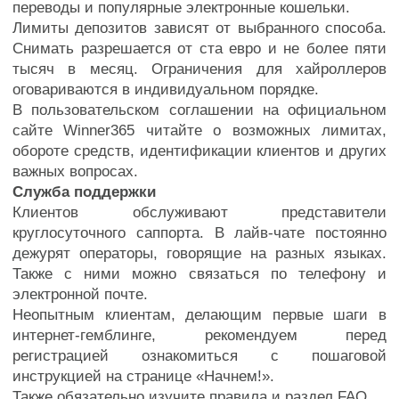
переводы и популярные электронные кошельки.
Лимиты депозитов зависят от выбранного способа.
Снимать разрешается от ста евро и не более пяти
тысяч в месяц. Ограничения для хайроллеров
оговариваются в индивидуальном порядке.
В пользовательском соглашении на официальном
сайте Winner365 читайте о возможных лимитах,
обороте средств, идентификации клиентов и других
важных вопросах.
Служба поддержки
Клиентов обслуживают представители
круглосуточного саппорта. В лайв-чате постоянно
дежурят операторы, говорящие на разных языках.
Также с ними можно связаться по телефону и
электронной почте.
Неопытным клиентам, делающим первые шаги в
интернет-гемблинге, рекомендуем перед
регистрацией ознакомиться с пошаговой
инструкцией на странице «Начнем!».
Также обязательно изучите правила и раздел FAQ.