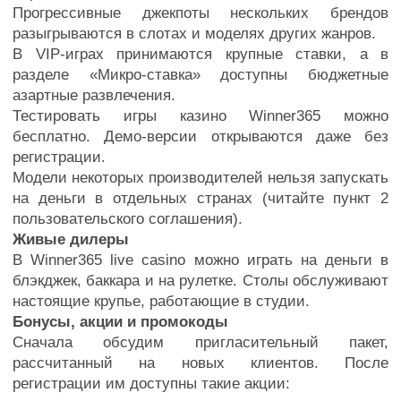
Прогрессивные джекпоты нескольких брендов
разыгрываются в слотах и моделях других жанров.
В VIP-играх принимаются крупные ставки, а в
разделе «Микро-ставка» доступны бюджетные
азартные развлечения.
Тестировать игры казино Winner365 можно
бесплатно. Демо-версии открываются даже без
регистрации.
Модели некоторых производителей нельзя запускать
на деньги в отдельных странах (читайте пункт 2
пользовательского соглашения).
Живые дилеры
В Winner365 live casino можно играть на деньги в
блэкджек, баккара и на рулетке. Столы обслуживают
настоящие крупье, работающие в студии.
Бонусы, акции и промокоды
Сначала обсудим пригласительный пакет,
рассчитанный на новых клиентов. После
регистрации им доступны такие акции: