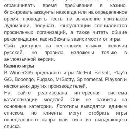
ограничивать время пребывания в казино,
блокировать аккаунты навсегда или на определенное
время, проводить тесты на выявление признаков
лудомании, получать консультации специалистов
профильных организаций, а также читать общие
рекомендации, как избежать зависимости от игры.
Сайт доступен на нескольких языках, включая
русский, но правила изложены только в
англоязычной версии.
Казино игры
В Winner365 предлагают игры NetEnt, Betsoft, Play’n
GO, Booongo, Fugaso, MrSlotty, Spinomenal, Playson и
нескольких других производителей.
На сайте реализована интересная система
каталогизации моделей. Они не разбиты на
основные категории. Логотипы выводятся единым
списком, но клиенты могут отобрать игры
определенного жанра или типа из выпадающего
списка.