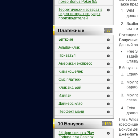
покер Bonus Poker 8/5
Также пре
Теоретический возврат в
Wild 
видео-покерах ведущих
допол
производителей
Scatt
скатт
Платежные
37
Потенциал
Биткоин
системы
Бонусные
Данный ра
Альфа-Клик
Free S
Приват24
задей
Ставку
Американ экспресс
В бонусны
Киви кошелек
Expan
Смс платежи
Movin
бараб
Клик энд Бай
Movin
Изипэй
слева 
Дайнерс клаб
Extra
Перфект мани
допол
Пять Wild
10 Бонусов
169
коэффицие
Бонусы дем
44 фри-спина в Play
Джек-пот
Fortuna для Casinoz