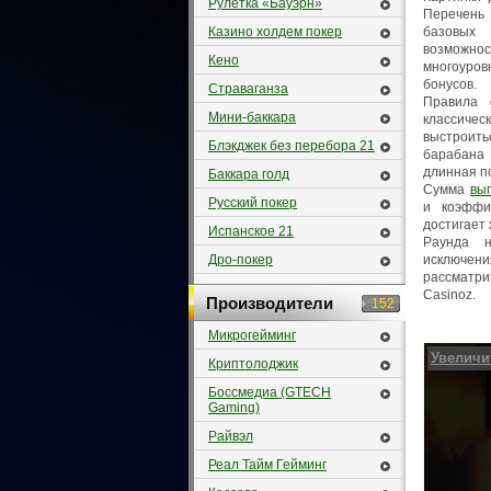
Рулетка «Бауэрн»
Перечень 
Казино холдем покер
базовых 
возможно
Кено
многоуро
бонусов.
Страваганза
Правила 
Мини-баккара
классиче
выстроить
Блэкджек без перебора 21
барабана 
длинная п
Баккара голд
Сумма
вы
Русский покер
и коэффи
достигает 
Испанское 21
Раунда н
Дро-покер
исключен
рассматри
Casinoz.
Производители
152
Микрогейминг
Увеличит
Криптолоджик
Боссмедиа (GTECH
Gaming)
Райвэл
Реал Тайм Гейминг