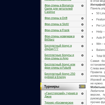
В этой мо
Интерфей
Фри-спины в Bonanza
Панель уп
Game для читателей
Casinoz
50 Lin
Фри-спины в Drift
Featu
Фри-спины в SlotV
Per Li
Фри-спины в Frank
Help 
Фри-спины новичкам в
Auto P
BitStarz
Win –
Бесплатный бонус в
ZigZag777
Balanc
Бесплатные бонусы и
Total 
фри-спины в Argo
Самая бо
Бесплатный бонус или
останавли
фри-спины в Futuriti
Слева вни
Правила р
Бесплатный бонус 250
иллюстрац
рублей в Energy
Игровой а
не нужно.
Турниры
98
Мобильна
Любители 
«Гангстерский» турнир в
версии, 
Джое
руководит
прочие фу
Турнир «Космическое