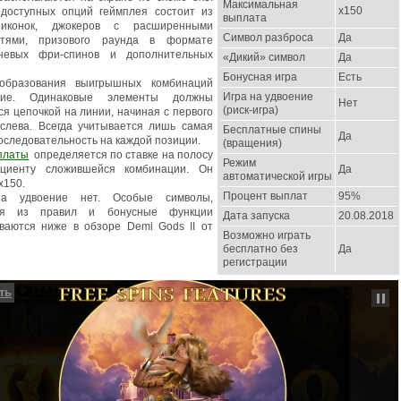
Максимальная
x150
доступных опций геймплея состоит из
выплата
иконок, джокеров с расширенными
Символ разброса
Да
стями, призового раунда в формате
вневых фри-спинов и дополнительных
«Дикий» символ
Да
Бонусная игра
Есть
образования выигрышных комбинаций
Игра на удвоение
ские. Одинаковые элементы должны
Нет
(риск-игра)
ся цепочкой на линии, начиная с первого
слева. Всегда учитывается лишь самая
Бесплатные спины
Да
оследовательность на каждой позиции.
(вращения)
платы
определяется по ставке на полосу
Режим
циенту сложившейся комбинации. Он
Да
автоматической игры
х150.
Процент выплат
95%
а удвоение нет. Особые символы,
ия из правил и бонусные функции
Дата запуска
20.08.2018
ваются ниже в обзоре Demi Gods II от
Возможно играть
бесплатно без
Да
регистрации
ь