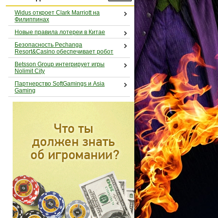
Widus откроет Clark Marriott на
Филиппинах
Новые правила лотереи в Китае
Безопасность Pechanga
Resort&Casino обеспечивает робот
Увеличить
Betsson Group интегрирует игры
Nolimit City
Партнерство SoftGamings и Asia
Gaming