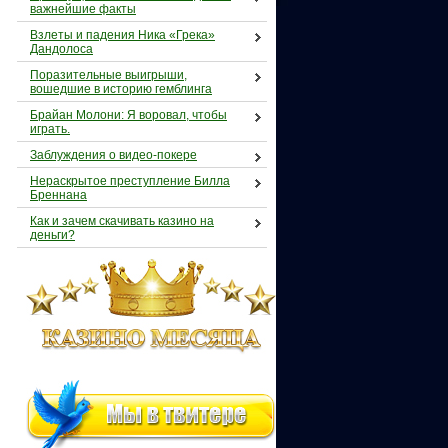
важнейшие факты
Взлеты и падения Ника «Грека»
Дандолоса
Поразительные выигрыши,
вошедшие в историю гемблинга
Брайан Молони: Я воровал, чтобы
играть.
Заблуждения о видео-покере
Нераскрытое преступление Билла
Бреннана
Как и зачем скачивать казино на
деньги?