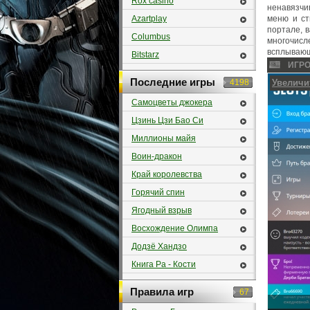
Rox casino
ненавязчи
Azartplay
меню и ст
портале, 
Columbus
многочис
всплывающ
Bitstarz
ИГРО
Последние игры
4198
Увеличи
Самоцветы джокера
Цзинь Цзи Бао Си
Миллионы майя
Воин-дракон
Край королевства
Горячий спин
Ягодный взрыв
Восхождение Олимпа
Додзё Хандзо
Книга Ра - Кости
Правила игр
67