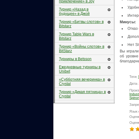
приключение» в Joy
Удобно
Турнир «Назад в
будущее» в Джой
Интер
Турнир «Битвы слотов» в
Минусы:
Bitstarz
Отказ 
Турнир Table Wars в
Допол
Bitstarz
Нет Sl
Турнир «Войны слотов» в
BitStarz
Вы играли
об уровне
Турниры в Betsson
благодарн
Ежедневные турниры в
Unibet
Теги
:
«Субботняя вечеринка» в
Crystal
Дата
:
Произ
Турнир «Дикая пятница» в
Indus
Crystal
Spino
Запре
Язык 
Оценк
Оценк