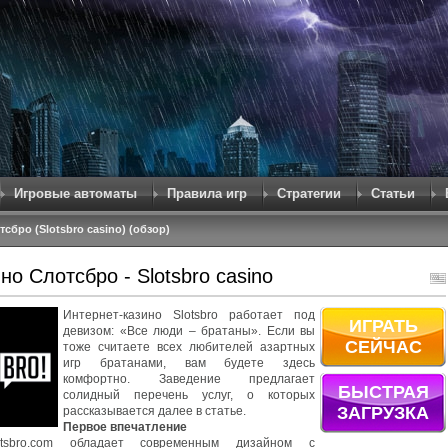
Игровые автоматы
Правила игр
Стратегии
Статьи
сбро (Slotsbro casino) (обзор)
но Слотсбро - Slotsbro casino
Интернет-казино Slotsbro работает под
ИГРАТЬ
девизом: «Все люди – братаны». Если вы
СЕЙЧАС
тоже считаете всех любителей азартных
игр братанами, вам будете здесь
комфортно. Заведение предлагает
БЫСТРАЯ
солидный перечень услуг, о которых
ЗАГРУЗКА
рассказывается далее в статье.
Первое впечатление
tsbro.com обладает современным дизайном с