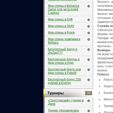
Вносить д
Фри-спины в Bonanza
популярны
Game для читателей
Минимальн
Casinoz
Казино мо
ситуации 
Фри-спины в Drift
Администр
Фри-спины в SlotV
Служба п
Связаться
Фри-спины в Frank
формы, по
Прежде че
Фри-спины новичкам в
вниматель
BitStarz
братана»,
Бесплатный бонус в
Выводы
ZigZag777
Не всем по
придержи
Бесплатные бонусы и
фривольны
фри-спины в Argo
него стои
Бесплатный бонус или
казино.
фри-спины в Futuriti
Плюсы:
Бесплатный бонус 250
Работ
рублей в Energy
Азарт
Турниры
Бонус
98
Много
«Гангстерский» турнир в
Джое
Турни
Турнир «Космическое
Лотер