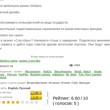
е мобильное казино Slotsbro;
есный дизайн.
обслуживать пользователей из ряда государств;
нительные территориальные ограничения по играм некоторых брендов;
otsbro live casino.
 в казино «Слотсбро»? Напишите отзыв о заведении. Поделитесь мнением
 сервиса и дайте пару советов другим читателям портала. Они будут вам
ы.
Я уже играл в этом казино
Slotsbro casino
казино Слотсбро
,
2363
 2018-07-16
водители казино:
Microgaming
NetEnt
Betsoftgaming
World Match
Amatic
,
,
,
,
tries
Playson
PariPlay
Booming Games
Habanero
Mr Slotty
Tom Horn Gaming
,
,
,
,
,
,
,
menal
щены к регистрации:
Великобритания, Испания, Италия, США, Франция
сайта:
English, Русский
а автора:
7.00
а игроков:
Рейтинг:
6.60
/
10
6.20
(
голосов:
5
)