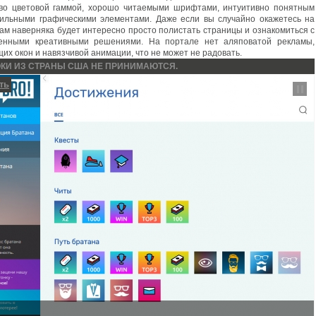
во цветовой гаммой, хорошо читаемыми шрифтами, интуитивно понятным
ильными графическими элементами. Даже если вы случайно окажетесь на
вам наверняка будет интересно просто полистать страницы и ознакомиться с
ленными креативными решениями. На портале нет аляповатой рекламы,
их окон и навязчивой анимации, что не может не радовать.
КИ ИЗ СТРАНЫ США НЕ ПРИНИМАЮТСЯ.
ть