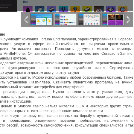
ино
 руководит компания Fortuna Entertainment, зарегистрированная в Кюрасао.
лагает услуги в сфере онлайн-гемблинга по лицензии правительства
дских Антильских островов. Проверить документ можно с помощью
а AntillePhone. Он запускается по ссылке на логотипе Curacao eGaming,
анном в футере.
предлагает азартные игры нескольких производителей, перечисленных ниже.
ли функционируют на генераторах случайных чисел. Сертификаты
ых аудиторов в открытом доступе отсутствуют.
скаются на сайте. Можно использовать любой современный браузер. Также
ть установлен Flash-плеер. Скачивать клиентскую программу не нужно.
мобильный вариант интерфейса для смартфонов.
 регистрации стандартная. Нужно заполнить анкету, указав имя, дату
 пароль, страну, пол, валюту, номер телефона и некоторые другие данные.
дуйте инструкциям.
 деньги в Slotsbro casino нельзя жителям США и некоторых других стран.
рещено открывать счета несовершеннолетним посетителям.
 использует систему мер, направленных на борьбу с лудоманией: лимиты
в и проигрышей, ограничения времени пребывания, напоминания о
сти сессий, возможность самоисключения, консультации специалистов и так