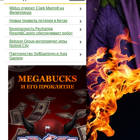
Widus откроет Clark Marriott на
Филиппинах
Новые правила лотереи в Китае
Безопасность Pechanga
Resort&Casino обеспечивает робот
Betsson Group интегрирует игры
Nolimit City
Партнерство SoftGamings и Asia
Gaming