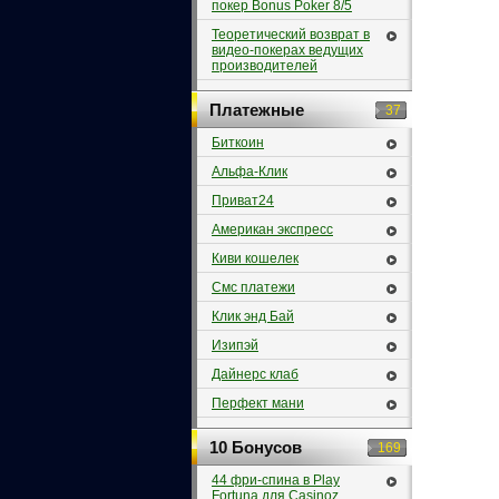
покер Bonus Poker 8/5
Теоретический возврат в
видео-покерах ведущих
производителей
Платежные
37
Биткоин
системы
Альфа-Клик
Приват24
Американ экспресс
Киви кошелек
Смс платежи
Клик энд Бай
Изипэй
Дайнерс клаб
Перфект мани
10 Бонусов
169
44 фри-спина в Play
Fortuna для Casinoz