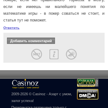
если не имеешь ни малейшего понятия по
математике игры - в покер соваться не стоит, и
статья тут не поможет.
Ответить
2009-2026 © Casinoz - Азарт с умом,
залог успеха!
Перепечатка разрешена только с