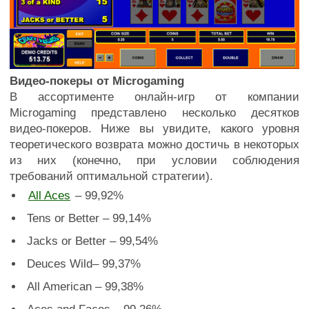
Видео-покеры от Microgaming
В ассортименте онлайн-игр от компании
Microgaming представлено несколько десятков
видео-покеров. Ниже вы увидите, какого уровня
теоретического возврата можно достичь в некоторых
из них (конечно, при условии соблюдения
требований оптимальной стратегии).
All Aces
– 99,92%
Tens or Better – 99,14%
Jacks or Better – 99,54%
Deuces Wild– 99,37%
All American – 99,38%