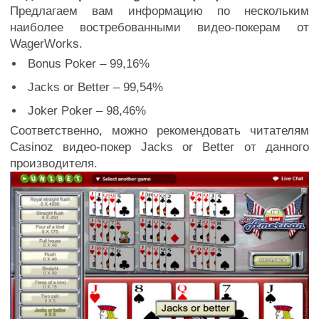
Предлагаем вам информацию по нескольким
наиболее востребованными видео-покерам от
WagerWorks.
Bonus Poker – 99,16%
Jacks or Better – 99,54%
Joker Poker – 98,46%
Соответственно, можно рекомендовать читателям
Casinoz видео-покер Jacks or Better от данного
производителя.