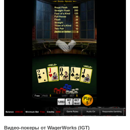
Видео-покеры от WagerWorks (IGT)