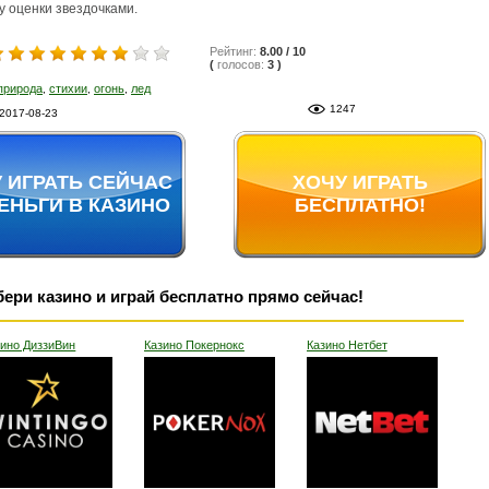
у оценки звездочками.
Рейтинг:
8.00
/
10
(
голосов:
3
)
природа
стихии
огонь
лед
,
,
,
1247
 2017-08-23
 ИГРАТЬ СЕЙЧАС
ХОЧУ ИГРАТЬ
ЕНЬГИ В КАЗИНО
БЕСПЛАТНО!
ери казино и играй бесплатно прямо сейчас!
зино ДиззиВин
Казино Покернокс
Казино Нетбет