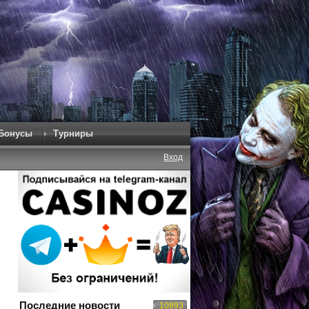
Бонусы
Турниры
Вход
Последние новости
10893