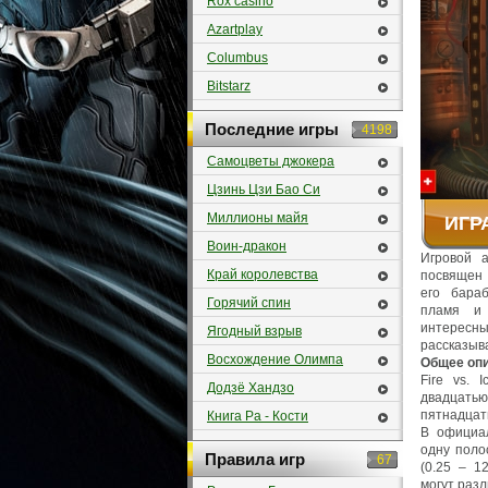
Rox casino
Azartplay
Columbus
Bitstarz
Последние игры
4198
Самоцветы джокера
Цзинь Цзи Бао Си
Миллионы майя
ИГР
Воин-дракон
Игровой а
Край королевства
посвящен 
его бара
Горячий спин
пламя и
интересн
Ягодный взрыв
рассказыва
Восхождение Олимпа
Общее оп
Fire vs. 
Додзё Хандзо
двадцать
пятнадцат
Книга Ра - Кости
В официал
одну поло
Правила игр
67
(0.25 – 1
могут раз