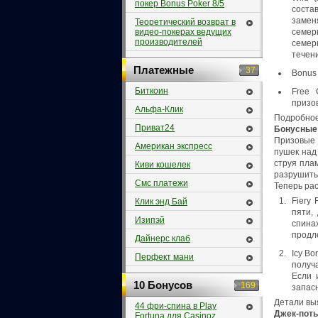
покер Bonus Poker 8/5
соста
замен
Теоретический возврат в
видео-покерах ведущих
семер
производителей
семер
течен
Платежные
37
Bonus
Биткоин
системы
Free 
призо
Альфа-Клик
Подробное
Приват24
Бонусные
Призовые 
Американ экспресс
пушек над
струя пла
Киви кошелек
разрушить
Смс платежи
Теперь ра
Fiery
Клик энд Бай
пяти,
Изипэй
спина
продл
Дайнерс клаб
Icy B
Перфект мани
получ
Если 
10 Бонусов
169
запас
Детали вы
44 фри-спина в Play
Джек-пот
Fortuna для Casinoz