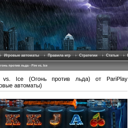
Игровые автоматы
Правила игр
Стратегии
Статьи
гонь против льда - Fire vs. Ice
e vs. Ice (Огонь против льда) от PariPlay
овые автоматы)