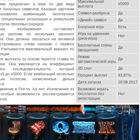
Максимальная
x5000
чики предлагают в игре по два вида
выплата
и бонусных символов, базовые картинки
Символ разброса
Да
азования комбинаций, бесплатные
 специальные розыгрыши и уникальную
«Дикий» символ
Да
апуска призовых раундов.
Бонусная игра
Есть
тные изображения составляют
Игра на удвоение
ые цепочки из нескольких иконного
Нет
(риск-игра)
па. Они должны оказаться на активной
ыстроившись слева направо с первого
Бесплатные спины
Да
 Учитывается максимальный вариант по
(вращения)
зиции.
Режим
те выплаты за основу берется ставка по
Да
автоматической игры
нии. Она умножается на коэффициент
3D слот
Да
йся последовательности, который
 х5 до х5000. Если комбинаций несколько
Процент выплат
93.87%
ым полосам, начисленные деньги
Дата запуска
20.08.2017
ся.
воение в Fire vs. Ice нет. Исключения из
Возможно играть
бесплатно без
Нет
 особые возможности рассматриваются
регистрации
атье.
ть