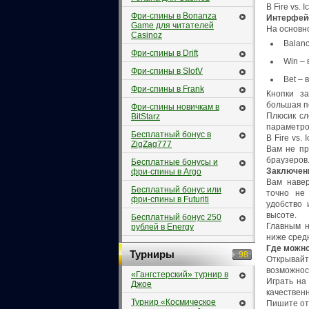
В Fire vs.
Фри-спины в Bonanza
Интерфей
Game для читателей
На основно
Casinoz
Balanc
Фри-спины в Drift
Win – 
Фри-спины в SlotV
Bet – 
Фри-спины в Frank
Кнопки за
большая п
Фри-спины новичкам в
Плюсик сл
BitStarz
параметро
Бесплатный бонус в
В Fire vs.
ZigZag777
Вам не пр
браузеров
Бесплатные бонусы и
Заключен
фри-спины в Argo
Вам навер
Бесплатный бонус или
точно не 
фри-спины в Futuriti
удобство 
высоте.
Бесплатный бонус 250
Главным н
рублей в Energy
ниже сред
Где можно
Турниры
98
Открывайт
возможнос
«Гангстерский» турнир в
Играть на
Джое
качествен
Турнир «Космическое
Пишите отз