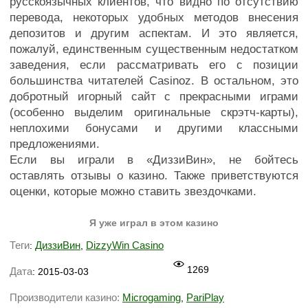
русскоязычных клиентов, что видно по отсутствию
перевода, некоторых удобных методов внесения
депозитов и другим аспектам. И это является,
пожалуй, единственным существенным недостатком
заведения, если рассматривать его с позиции
большинства читателей Casinoz. В остальном, это
добротный игорный сайт с прекрасными играми
(особенно выделим оригинальные скрэтч-карты),
неплохими бонусами и другими классными
предложениями.
Если вы играли в «ДиззиВин», не бойтесь
оставлять отзывы о казино. Также приветствуются
оценки, которые можно ставить звездочками.
Я уже играл в этом казино
Теги
ДиззиВин
DizzyWin Casino
:
,
1269
Дата
: 2015-03-03
Производители казино:
Microgaming
PariPlay
,