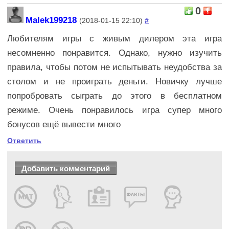
0
Malek199218
(2018-01-15 22:10)
#
Любителям игры с живым дилером эта игра
несомненно понравится. Однако, нужно изучить
правила, чтобы потом не испытывать неудобства за
столом и не проиграть деньги. Новичку лучше
попробровать сыграть до этого в бесплатном
режиме. Очень понравилось игра супер много
бонусов ещё вывести много
Ответить