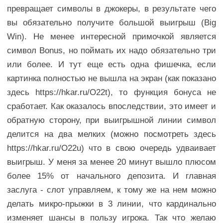
превращает символы в джокеры, в результате чего
вы обязательно получите большой выигрыш (
Big
Win
). Не менее интересной примочкой является
символ
Bonus
, но поймать их надо обязательно три
или более. И тут еще есть одна фишечка, если
картинка полностью не вышла на экран (как показано
здесь https://hkar.ru/O22t), то функция бонуса не
сработает. Как оказалось впоследствии, это имеет и
обратную сторону, при выигрышной линии символ
делится на два мелких (можно посмотреть здесь
https://hkar.ru/O22u) что в свою очередь удваивает
выигрыш. У меня за менее 20 минут вышло плюсом
более 15% от начального депозита. И главная
заслуга - слот управляем, к тому же на нем можно
делать микро-прыжки в 3 линии, что кардинально
изменяет шансы в пользу игрока. Так что желаю