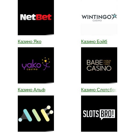
Казино Яко
Казино Бэйб
Казино Альф
Казино Слотсбро