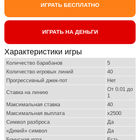
ИГРАТЬ БЕСПЛАТНО
ИГРАТЬ НА ДЕНЬГИ
Характеристики игры
Количество барабанов
5
Количество игровых линий
40
Прогрессивный джек-пот
Нет
От 0.01 до
Ставка на линию
1
Максимальная ставка
40
Максимальная выплата
x2500
Символ разброса
Да
«Дикий» символ
Да
Бонусная игра
Есть