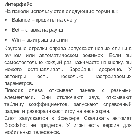
Интерфейс
На панели используются следующие термины:
Balance – кредиты на счету
Bet – ставка на раунд
Win – выигрыш за спин
Круговые стрелки справа запускают новые спины в
ручном или автоматическом режимах. Если вы
самостоятельно каждый раз нажимаете на кнопку, вы
можете останавливать барабаны досрочно. У
автоигры есть несколько настраиваемых
параметров.
Плюсик слева открывает панель с разными
элементами. Они отключают звук, открывают
таблицу коэффициентов, запускают справочный
раздел и разворачивают игру на весь экран.
Слот запускается в браузере. Скачивать автомат
Bloodshot не придется. У игры есть версия для
мобильных телефонов.