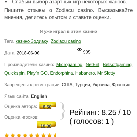
Слабый выбор азартных игр некоторых жанров.
Пишите отзывы о Zodiacu casino. Высказывайте
мнения, делитесь опытом и ставьте оценки.
Я уже играл в этом казино
Теги
казино Зодиаку
Zodiacu casino
:
,
995
Дата
: 2018-06-06
Производители казино:
Microgaming
NetEnt
Betsoftgaming
,
,
,
Quickspin
Play’n GO
Endorphina
Habanero
Mr Slotty
,
,
,
,
Запрещены к регистрации:
США, Турция, Украина, Франция
Язык сайта:
English
Оценка автора:
6.50
Рейтинг:
8.25
/
10
Оценка игроков:
(
голосов:
1
)
10.00