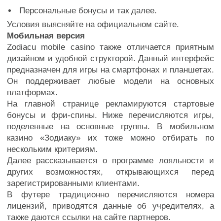
Персональные бонусы и так далее.
Условия выясняйте на официальном сайте.
Мобильная версия
Zodiacu mobile casino также отличается приятным
дизайном и удобной структорой. Данный интерфейс
предназначен для игры на смартфонах и планшетах.
Он поддерживает любые модели на основных
платформах.
На главной странице рекламируются стартовые
бонусы и фри-спины. Ниже перечисляются игры,
поделенные на основные группы. В мобильном
казино «Зодиаку» их тоже можно отбирать по
нескольким критериям.
Далее рассказывается о программе лояльности и
других возможностях, открывающихся перед
зарегистрированными клиентами.
В футере традиционно перечисляются номера
лицензий, приводятся данные об учредителях, а
также даются ссылки на сайте партнеров.