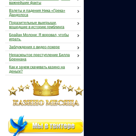
важнейшие факты
Взлеты и падения Ника «Грека»
Дандолоса
Поразительные выигрыши,
вошедшие в историю гемблинга
Брайан Молони: Я воровал, чтобы
играть.
Заблуждения о видео-покере
Нераскрытое преступление Билла
Бреннана
Как и зачем скачивать казино на
деньги?