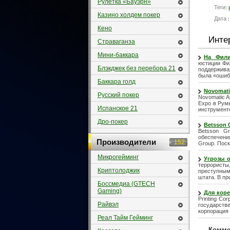
Рулетка «Бауэрн»
Теги
:
Казино холдем покер
Дата
:
Кено
Инте
Страваганза
Мини-баккара
На Фили
юстиции Фил
Блэкджек без перебора 21
поддерживая
была «ошиб
Баккара голд
Novomati
Русский покер
Novomatic A
Expo в Рум
Испанское 21
инструменто
Дро-покер
Betsson 
Betsson Gr
обеспечени
Производители
152
Group. Поск
Микрогейминг
Угрозы 
террорист
Криптолоджик
преступным
штата. В пр
Боссмедиа (GTECH
Gaming)
Для кор
Printing Co
Райвэл
государств
корпорация 
Реал Тайм Гейминг
Комме