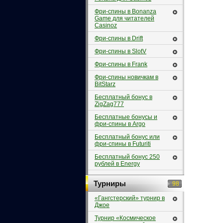
Фри-спины в Bonanza
Game для читателей
Casinoz
Фри-спины в Drift
Фри-спины в SlotV
Фри-спины в Frank
Фри-спины новичкам в
BitStarz
Бесплатный бонус в
ZigZag777
Бесплатные бонусы и
фри-спины в Argo
Бесплатный бонус или
фри-спины в Futuriti
Бесплатный бонус 250
рублей в Energy
Турниры
98
«Гангстерский» турнир в
Джое
Турнир «Космическое