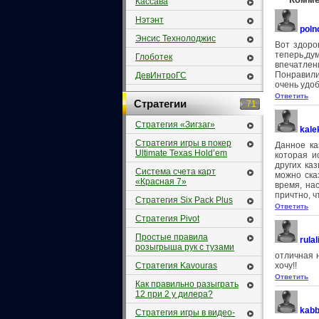
Кассава
Нэтэнт
pol
Энсис Технолоджис
Вот здоро
теперь,ду
Глоботек
впечатлен
Понравили
ДевИнтроГС
очень удо
Ответить
Cтратегии
71
Стратегия «Зигзаг»
kal
Стратегия игры в покер
Данное ка
Ultimate Texas Hold’em
которая и
других ка
Система счета карт
можно ска
«Красная 7»
время, на
причтно, 
Стратегия Six Pack Plus
Ответить
Стратегия Pivot
Простые правила
rula
розыгрыша рук с тузами
отличная н
Стратегия Kavouras
хочу!!
Ответить
Как правильно разыграть
12 при 2 у дилера?
kab
Стратегия игры в видео-