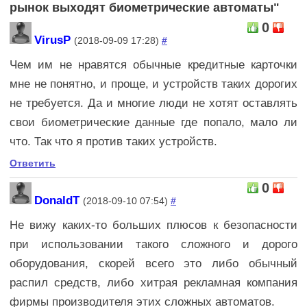
рынок выходят биометрические автоматы"
0
VirusP
(2018-09-09 17:28)
#
Чем им не нравятся обычные кредитные карточки
мне не понятно, и проще, и устройств таких дорогих
не требуется. Да и многие люди не хотят оставлять
свои биометрические данные где попало, мало ли
что. Так что я против таких устройств.
Ответить
0
DonaldT
(2018-09-10 07:54)
#
Не вижу каких-то больших плюсов к безопасности
при использовании такого сложного и дорого
оборудования, скорей всего это либо обычный
распил средств, либо хитрая рекламная компания
фирмы производителя этих сложных автоматов.