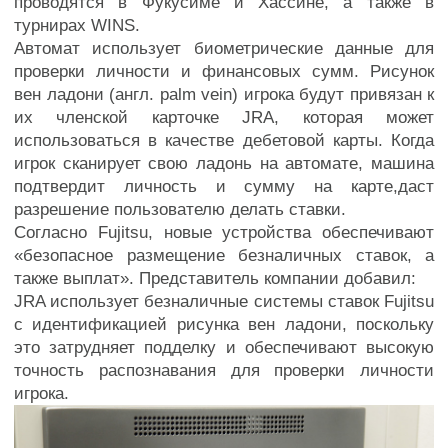
проводятся в Фукусиме и Хассине, а также в
турнирах WINS.
Автомат использует биометрические данные для
проверки личности и финансовых сумм. Рисунок
вен ладони (англ. palm vein) игрока будут привязан к
их членской карточке JRA, которая может
использоваться в качестве дебетовой карты. Когда
игрок сканирует свою ладонь на автомате, машина
подтвердит личность и сумму на карте,даст
разрешение пользователю делать ставки.
Согласно Fujitsu, новые устройства обеспечивают
«безопасное размещение безналичных ставок, а
также выплат». Представитель компании добавил:
JRA использует безналичные системы ставок Fujitsu
с идентификацией рисунка вен ладони, поскольку
это затрудняет подделку и обеспечивают высокую
точность распознавания для проверки личности
игрока.