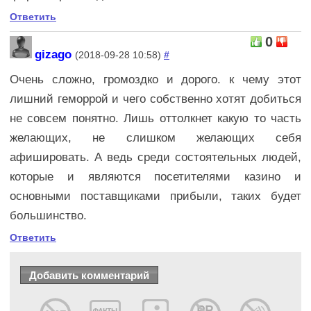
Ответить
0
gizago
(2018-09-28 10:58)
#
Очень сложно, громоздко и дорого. к чему этот
лишний геморрой и чего собственно хотят добиться
не совсем понятно. Лишь оттолкнет какую то часть
желающих, не слишком желающих себя
афишировать. А ведь среди состоятельных людей,
которые и являются посетителями казино и
основными поставщиками прибыли, таких будет
большинство.
Ответить