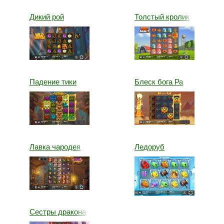
Дикий рой
Толстый кролик
Падение тики
Блеск бога Ра
Лавка чародея
Ледоруб
Сестры дракона