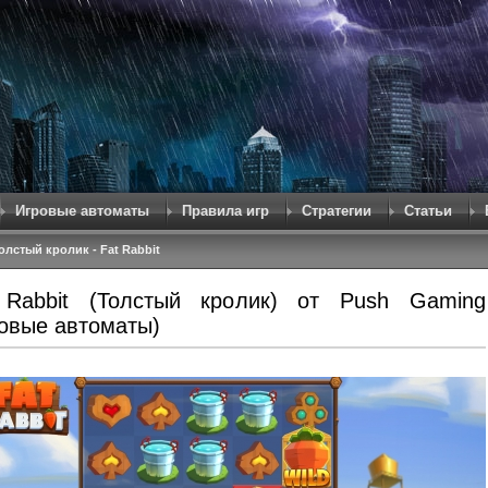
Игровые автоматы
Правила игр
Стратегии
Статьи
олстый кролик - Fat Rabbit
 Rabbit (Толстый кролик) от Push Gaming
овые автоматы)