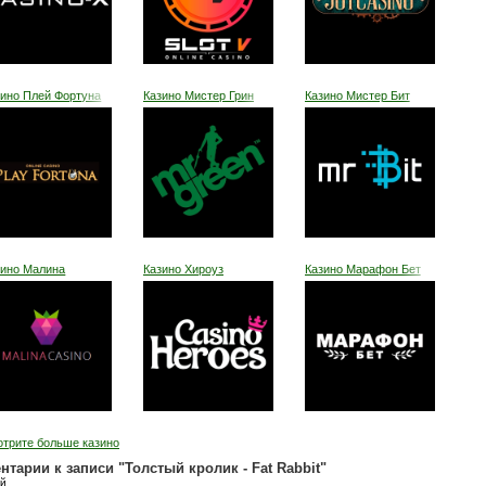
зино Плей Фортуна
Казино Мистер Грин
Казино Мистер Бит
зино Малина
Казино Хироуз
Казино Марафон Бет
трите больше казино
тарии к записи "Толстый кролик - Fat Rabbit"
ой