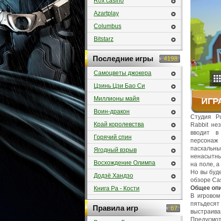
Rox casino
Azartplay
Columbus
Bitstarz
Последние игры
4198
Самоцветы джокера
Цзинь Цзи Бао Си
Миллионы майя
ИГР
Воин-дракон
Студия P
Край королевства
Rabbit не
вводит в
Горячий спин
персонаж 
пасхаль
Ягодный взрыв
ненасытны
Восхождение Олимпа
на поле, а
Но вы буд
Додзё Хандзо
обзоре Cas
Общее оп
Книга Ра - Кости
В игровом
пятьдес
Правила игр
67
выстраива
Предусмо