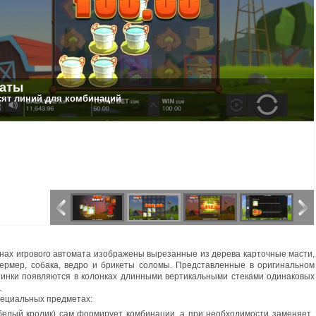
аты
ят линий для комбинаций
нах игрового автомата изображены вырезанные из дерева карточные масти,
ермер, собака, ведро и брикеты соломы. Представленные в оригинальном
тинки появляются в колонках длинными вертикальными стеками одинаковых
.
пециальных предметах:
(белый кролик) сам формирует комбинации, а при необходимости заменяет