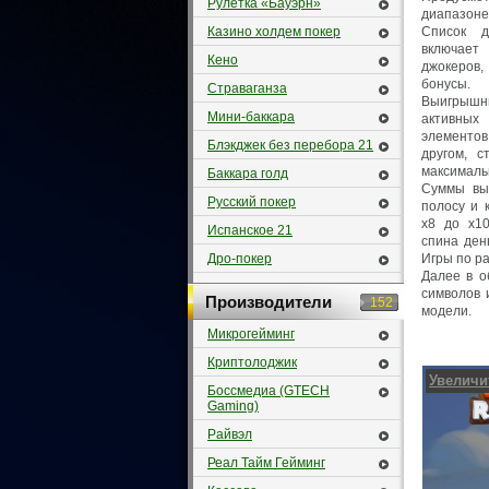
Рулетка «Бауэрн»
диапазоне 
Казино холдем покер
Список д
включает
Кено
джокеров,
бонусы.
Страваганза
Выигрыш
Мини-баккара
активных
элементо
Блэкджек без перебора 21
другом, с
максималь
Баккара голд
Суммы вы
Русский покер
полосу и 
х8 до х10
Испанское 21
спина ден
Дро-покер
Игры по р
Далее в о
символов 
Производители
152
модели.
Микрогейминг
Криптолоджик
Увеличи
Боссмедиа (GTECH
Gaming)
Райвэл
Реал Тайм Гейминг