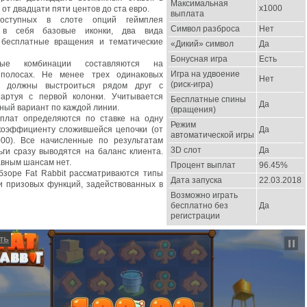
Максимальная
x1000
от двадцати пяти центов до ста евро.
выплата
оступных в слоте опций геймплея
Символ разброса
Нет
 в себя базовые иконки, два вида
 бесплатные вращения и тематические
«Дикий» символ
Да
Бонусная игра
Есть
ные комбинации составляются на
Игра на удвоение
 полосах. Не менее трех одинаковых
Нет
(риск-игра)
в должны выстроиться рядом друг с
тартуя с первой колонки. Учитывается
Бесплатные спины
Да
ный вариант по каждой линии.
(вращения)
плат определяются по ставке на одну
Режим
коэффициенту сложившейся цепочки (от
Да
автоматической игры
00). Все начисленные по результатам
3D слот
Да
ьги сразу выводятся на баланс клиента.
авным шансам нет.
Процент выплат
96.45%
бзоре Fat Rabbit рассматриваются типы
Дата запуска
22.03.2018
и призовых функций, задействованных в
Возможно играть
бесплатно без
Да
регистрации
ть