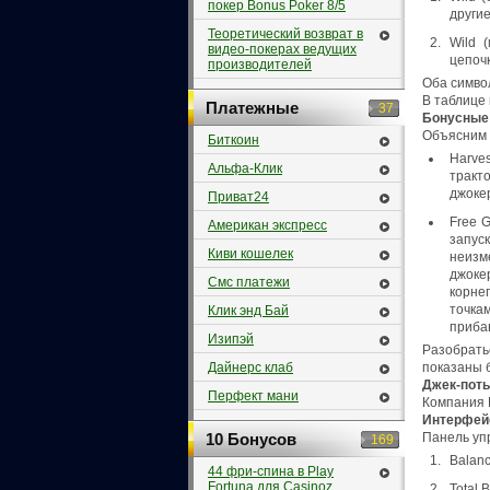
покер Bonus Poker 8/5
другие
Теоретический возврат в
Wild 
видео-покерах ведущих
цепочк
производителей
Оба симво
В таблице
Платежные
37
Бонусные
Объясним 
Биткоин
системы
Harve
Альфа-Клик
тракт
джоке
Приват24
Free 
Американ экспресс
запус
Киви кошелек
неизм
джоке
Смс платежи
корне
точкам
Клик энд Бай
приба
Изипэй
Разобратьс
Дайнерс клаб
показаны 
Джек-пот
Перфект мани
Компания 
Интерфей
10 Бонусов
Панель уп
169
Balanc
44 фри-спина в Play
Fortuna для Casinoz
Total 