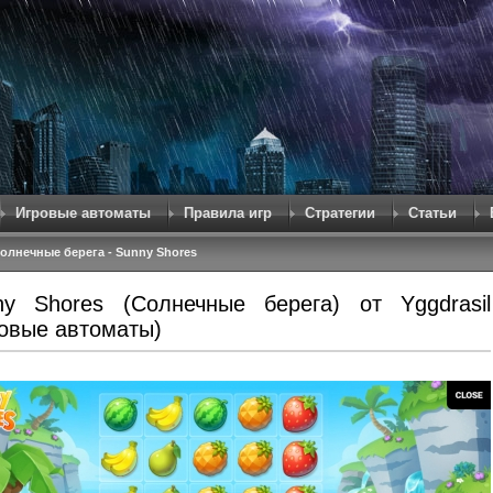
Игровые автоматы
Правила игр
Стратегии
Статьи
олнечные берега - Sunny Shores
ny Shores (Солнечные берега) от Yggdrasil
овые автоматы)