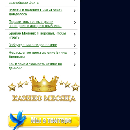
важнейшие факты
Взлеты и падения Ника «Грека»
Дандолоса
Поразительные выигрыши,
вошедшие в историю гемблинга
Джокер
Джокер расширяется в разные стороны
Брайан Молони: Я воровал, чтобы
играть.
Заблуждения о видео-покере
Нераскрытое преступление Билла
Бреннана
Как и зачем скачивать казино на
деньги?