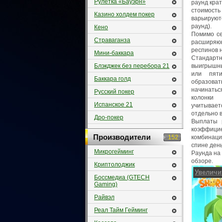
Рулетка «Бауэрн»
раунд кра
стоимость
Казино холдем покер
варьируютс
раунд).
Кено
Помимо се
Страваганза
расширяю
респинов н
Мини-баккара
Стандар
Блэкджек без перебора 21
выигрышны
или пят
Баккара голд
образова
начинатьс
Русский покер
колонки
Испанское 21
учитывае
отдельно 
Дро-покер
Выплаты 
коэффицие
Производители
152
комбинаци
спине ден
Микрогейминг
Раунда на 
обзоре.
Криптолоджик
Увеличит
Боссмедиа (GTECH
Gaming)
Райвэл
Реал Тайм Гейминг