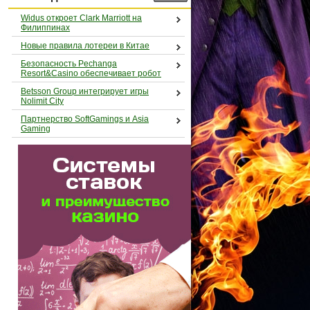
Widus откроет Clark Marriott на
Филиппинах
Новые правила лотереи в Китае
Безопасность Pechanga
Resort&Casino обеспечивает робот
Betsson Group интегрирует игры
Nolimit City
Партнерство SoftGamings и Asia
Gaming