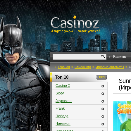
Казино
»
Главная
»
Список игр
»
Игровые автоматы
»
С
Топ 10
889
Sun
Casino X
(Игр
SlotV
Joycasino
Frank
Победа
Чемпион