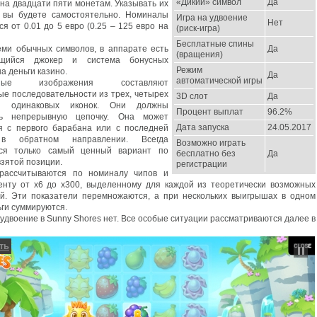
«Дикий» символ
Да
тна двадцати пяти монетам. Указывать их
 вы будете самостоятельно. Номиналы
Игра на удвоение
Нет
я от 0.01 до 5 евро (0.25 – 125 евро на
(риск-игра)
Бесплатные спины
ми обычных символов, в аппарате есть
Да
(вращения)
щийся джокер и система бонусных
Режим
а деньги казино.
Да
автоматической игры
тные изображения составляют
е последовательности из трех, четырех
3D слот
Да
и одинаковых иконок. Они должны
Процент выплат
96.2%
ть непрерывную цепочку. Она может
Дата запуска
24.05.2017
я с первого барабана или с последней
 в обратном направлении. Всегда
Возможно играть
тся только самый ценный вариант по
бесплатно без
Да
взятой позиции.
регистрации
рассчитываются по номиналу чипов и
нту от х6 до х300, выделенному для каждой из теоретически возможных
й. Эти показатели перемножаются, а при нескольких выигрышах в одном
ьги суммируются.
удвоение в Sunny Shores нет. Все особые ситуации рассматриваются далее в
ь