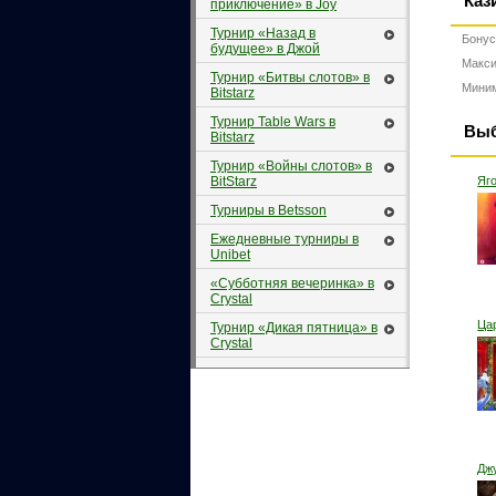
Каз
приключение» в Joy
Турнир «Назад в
Бонус
будущее» в Джой
Макси
Турнир «Битвы слотов» в
Миним
Bitstarz
Турнир Table Wars в
Выб
Bitstarz
Турнир «Войны слотов» в
BitStarz
Яг
Турниры в Betsson
Ежедневные турниры в
Unibet
«Субботняя вечеринка» в
Crystal
Ца
Турнир «Дикая пятница» в
Crystal
Дж