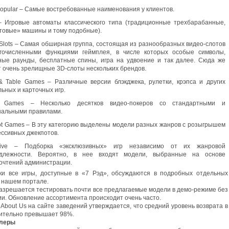
Popular – Самые востребованные наименования у клиентов.
 – Игровые автоматы классического типа (традиционные трехбарабанные,
товые» машины и тому подобные).
 Slots – Самая обширная группа, состоящая из разнообразных видео-слотов
гочисленными функциями геймплея, в числе которых особые символы,
ные раунды, бесплатные спины, игра на удвоение и так далее. Сюда же
т очень зрелищные 3D-слоты нескольких брендов.
& Table Games – Различные версии блэкджека, рулетки, крэпса и других
ьных и карточных игр.
r Games – Несколько десятков видео-покеров со стандартными и
нальными правилами.
ot Games – В эту категорию выделены модели разных жанров с розыгрышем
ессивных джекпотов.
sive – Подборка «эксклюзивных» игр независимо от их жанровой
длежности. Вероятно, в нее входят модели, выбранные на основе
очтений администрации.
ки все игры, доступные в «7 Рэд», обсуждаются в подробных отдельных
а нашем портале.
разрешается тестировать почти все предлагаемые модели в демо-режиме без
ии. Обновление ассортимента происходит очень часто.
About Us на сайте заведений утверждается, что средний уровень возврата в
чительно превышает 98%.
леры