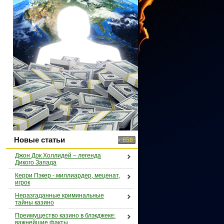
Вводите только достоверные данные
Новые статьи
658
Джон Док Холлидей – легенда
Дикого Запада
Керри Пэкер - миллиардер, меценат,
игрок
Неразгаданные криминальные
тайны казино
Преимущество казино в блэкджеке:
важнейшие факты