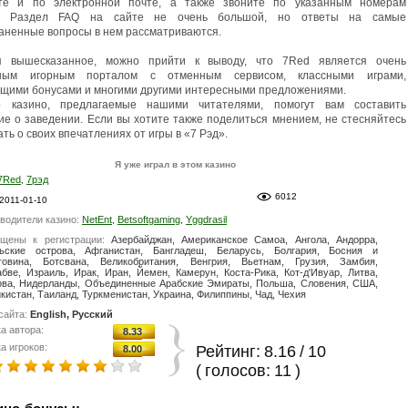
ате и по электронной почте, а также звоните по указанным номерам
. Раздел FAQ на сайте не очень большой, но ответы на самые
аненные вопросы в нем рассматриваются.
я вышесказанное, можно прийти к выводу, что 7Red является очень
нным игорным порталом с отменным сервисом, классными играми,
щими бонусами и многими другими интересными предложениями.
 казино, предлагаемые нашими читателями, помогут вам составить
ие о заведении. Если вы хотите также поделиться мнением, не стесняйтесь
ть о своих впечатлениях от игры в «7 Рэд».
Я уже играл в этом казино
7Red
7рэд
,
6012
 2011-01-10
водители казино:
NetEnt
Betsoftgaming
Yggdrasil
,
,
щены к регистрации:
Азербайджан, Американское Самоа, Ангола, Андорра,
льские острова, Афганистан, Бангладеш, Беларусь, Болгария, Босния и
говина, Ботсвана, Великобритания, Венгрия, Вьетнам, Грузия, Замбия,
бве, Израиль, Ирак, Иран, Йемен, Камерун, Коста-Рика, Кот-д'Ивуар, Литва,
ва, Нидерланды, Объединенные Арабские Эмираты, Польша, Словения, США,
кистан, Таиланд, Туркменистан, Украина, Филиппины, Чад, Чехия
сайта:
English, Русский
а автора:
8.33
а игроков:
Рейтинг:
8.16
/
10
8.00
(
голосов:
11
)