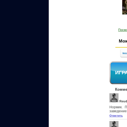
Посмо
Мож
ИГР
Комме
Reu
Нормик. П
заведение.
Ответить