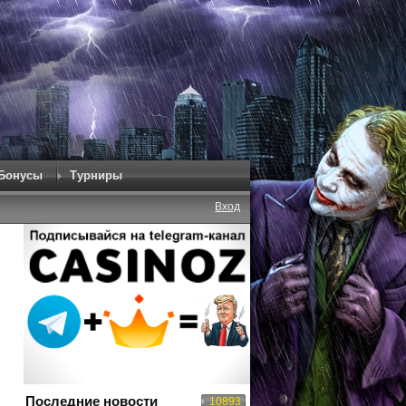
Бонусы
Турниры
Вход
Последние новости
10893