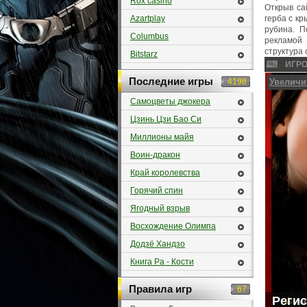
Rox casino
Открыв са
Azartplay
герба с кр
рубина. П
Columbus
рекламой 
структура
Bitstarz
ИГРО
Последние игры
4198
Увеличи
Самоцветы джокера
Цзинь Цзи Бао Си
Миллионы майя
Воин-дракон
Край королевства
Горячий спин
Ягодный взрыв
Восхождение Олимпа
Додзё Хандзо
Книга Ра - Кости
Правила игр
67
траница
Регис