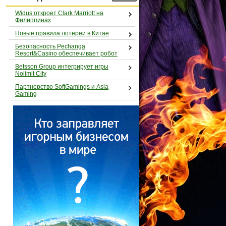
Widus откроет Clark Marriott на
Филиппинах
Новые правила лотереи в Китае
Безопасность Pechanga
Resort&Casino обеспечивает робот
Увеличить
Betsson Group интегрирует игры
Nolimit City
Партнерство SoftGamings и Asia
Gaming
Анкета регистрации