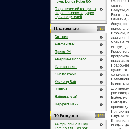
Об играх 
покер Bonus Poker 8/5
сайте.
Теоретический возврат в
Бонусы, а
видео-покерах ведущих
Вкратце р
производителей
Отметим, 
бонус, но
Платежные
37
приостано
Игрокам, 
Биткоин
системы
доступен 
Членам т
Альфа-Клик
статус, д
Кроме тог
Приват24
программ
Американ экспресс
предлагаю
Подробнее 
Киви кошелек
нужно от
Смс платежи
ознакомить
Пополнени
Клик энд Бай
Клиенты м
Для внесе
Изипэй
распростр
Дайнерс клаб
Выбор мет
Выводить
Перфект мани
производи
При сняти
10 Бонусов
169
Служба п
К специал
44 фри-спина в Play
каждый де
Fortuna для Casinoz