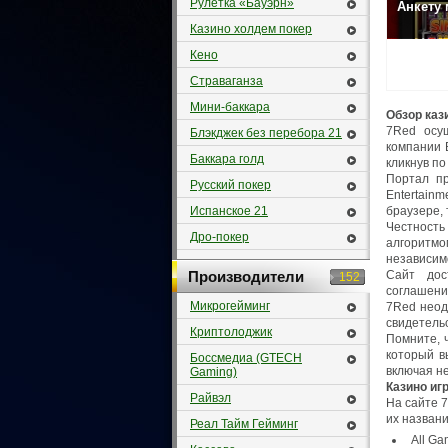
Рулетка «Бауэрн»
 с отличным сервисом с стильным интерфейсом
Анкету 
Казино холдем покер
Кено
Страваганза
Мини-баккара
Обзор каз
7Red осущ
Блэкджек без перебора 21
компании 
Баккара голд
кликнув по
Портал пр
Русский покер
Entertain
Испанское 21
браузере,
Честност
Дро-покер
алгоритм
независимо
Производители
Сайт дос
152
соглашение
Микрогейминг
7Red неод
свидетель
Криптолоджик
Помните, ч
который в
Боссмедиа (GTECH
включая не
Gaming)
Казино иг
Райвэл
На сайте 
их названи
Реал Тайм Гейминг
All Ga