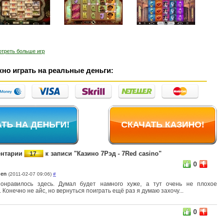
треть больше игр
но играть на реальные деньги:
АТЬ НА ДЕНЬГИ!
СКАЧАТЬ КАЗИНО!
нтарии
к записи "Казино 7Рэд - 7Red casino"
17
0
den
(2011-02-07 09:06)
#
онравилось здесь. Думал будет намного хуже, а тут очень не плохое
 Конечно не айс, но вернуться поиграть ещё раз я думаю захочу...
0