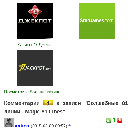
Казино 77 Джекпот
Посмотрите больше казино
Комментарии
к записи "Волшебные 81
4
линии - Magic 81 Lines"
1
antina
(2015-05-09 09:57)
#