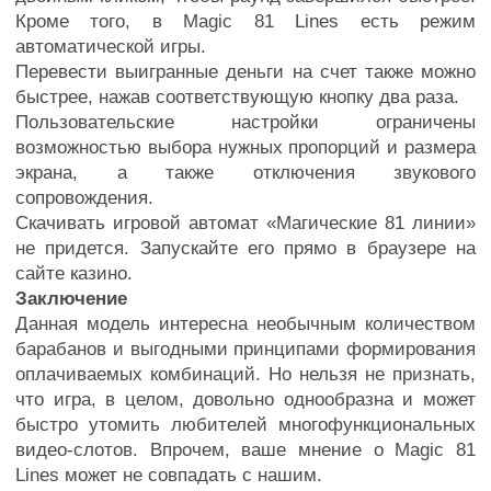
Кроме того, в Magic 81 Lines есть режим
автоматической игры.
Перевести выигранные деньги на счет также можно
быстрее, нажав соответствующую кнопку два раза.
Пользовательские настройки ограничены
возможностью выбора нужных пропорций и размера
экрана, а также отключения звукового
сопровождения.
Скачивать игровой автомат «Магические 81 линии»
не придется. Запускайте его прямо в браузере на
сайте казино.
Заключение
Данная модель интересна необычным количеством
барабанов и выгодными принципами формирования
оплачиваемых комбинаций. Но нельзя не признать,
что игра, в целом, довольно однообразна и может
быстро утомить любителей многофункциональных
видео-слотов. Впрочем, ваше мнение о Magic 81
Lines может не совпадать с нашим.