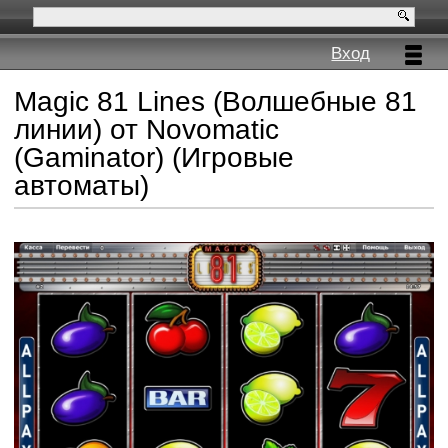
Вход
Magic 81 Lines (Волшебные 81
линии) от Novomatic
(Gaminator) (Игровые
автоматы)