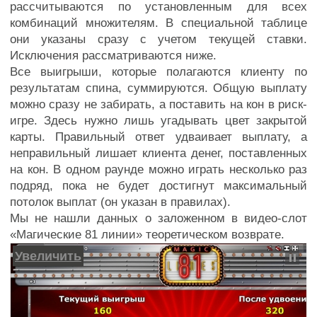
рассчитываются по установленным для всех
комбинаций множителям. В специальной таблице
они указаны сразу с учетом текущей ставки.
Исключения рассматриваются ниже.
Все выигрыши, которые полагаются клиенту по
результатам спина, суммируются. Общую выплату
можно сразу не забирать, а поставить на кон в риск-
игре. Здесь нужно лишь угадывать цвет закрытой
карты. Правильный ответ удваивает выплату, а
неправильный лишает клиента денег, поставленных
на кон. В одном раунде можно играть несколько раз
подряд, пока не будет достигнут максимальный
потолок выплат (он указан в правилах).
Мы не нашли данных о заложенном в видео-слот
«Магические 81 линии» теоретическом возврате.
Увеличить