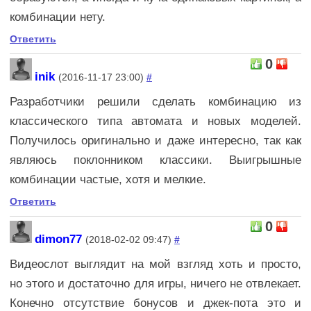
комбинации нету.
Ответить
0
inik
(2016-11-17 23:00)
#
Разработчики решили сделать комбинацию из
классического типа автомата и новых моделей.
Получилось оригинально и даже интересно, так как
являюсь поклонником классики. Выигрышные
комбинации частые, хотя и мелкие.
Ответить
0
dimon77
(2018-02-02 09:47)
#
Видеослот выглядит на мой взгляд хоть и просто,
но этого и достаточно для игры, ничего не отвлекает.
Конечно отсутствие бонусов и джек-пота это и