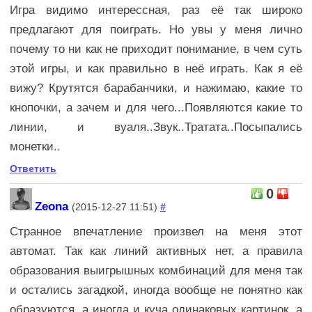
Игра видимо интерессная, раз её так широко
предлагают для поиграть. Но увы у меня лично
почему то ни как не приходит понимание, в чем суть
этой игры, и как правильно в неё играть. Как я её
вижу? Крутятся барабанчики, и нажимаю, какие то
кнопочки, а зачем и для чего...Появляются какие то
линии, и вуаля..Звук..Тратата..Посыпались
монетки..
Ответить
0
Zeona
(2015-12-27 11:51)
#
Странное впечатление произвел на меня этот
автомат. Так как линий активных нет, а правила
образования выигрышных комбинаций для меня так
и остались загадкой, иногда вообще не понятно как
образуются, а иногда и куча одинаковых картинок, а