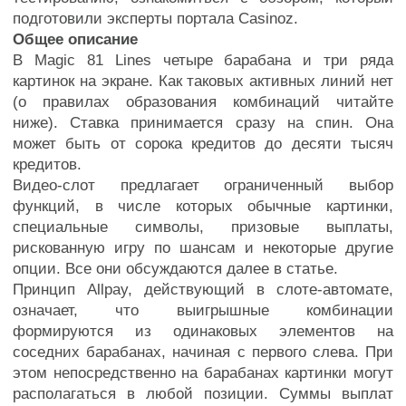
подготовили эксперты портала Casinoz.
Общее описание
В Magic 81 Lines четыре барабана и три ряда
картинок на экране. Как таковых активных линий нет
(о правилах образования комбинаций читайте
ниже). Ставка принимается сразу на спин. Она
может быть от сорока кредитов до десяти тысяч
кредитов.
Видео-слот предлагает ограниченный выбор
функций, в числе которых обычные картинки,
специальные символы, призовые выплаты,
рискованную игру по шансам и некоторые другие
опции. Все они обсуждаются далее в статье.
Принцип Allpay, действующий в слоте-автомате,
означает, что выигрышные комбинации
формируются из одинаковых элементов на
соседних барабанах, начиная с первого слева. При
этом непосредственно на барабанах картинки могут
располагаться в любой позиции. Суммы выплат