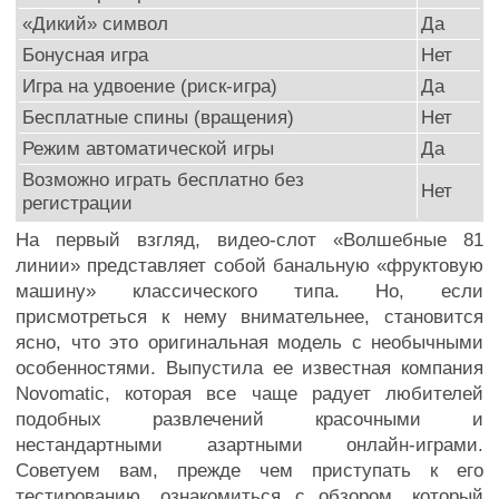
«Дикий» символ
Да
Бонусная игра
Нет
Игра на удвоение (риск-игра)
Да
Бесплатные спины (вращения)
Нет
Режим автоматической игры
Да
Возможно играть бесплатно без
Нет
регистрации
На первый взгляд, видео-слот «Волшебные 81
линии» представляет собой банальную «фруктовую
машину» классического типа. Но, если
присмотреться к нему внимательнее, становится
ясно, что это оригинальная модель с необычными
особенностями. Выпустила ее известная компания
Novomatic, которая все чаще радует любителей
подобных развлечений красочными и
нестандартными азартными онлайн-играми.
Советуем вам, прежде чем приступать к его
тестированию, ознакомиться с обзором, который