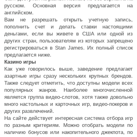
русском. Основная версия предлагается на
английском.
Вам не разрешать открыть учетную запись,
пополнить счет и делать ставки настоящими
деньгами, если вы живете в США или одной из
других стран, пользователям из которых запрещено
регистрироваться в Stan James. Их полный список
предлагается ниже.
Казино игры
Как уже говорилось выше, заведение предлагает
азартные игры сразу нескольких крупных брендов.
Также следует отметить, что доступны модели всех
популярных жанров. Наиболее многочисленной
является группа видео-слотов, хотя также довольно
много настольных и карточных игр, видео-покеров и
других развлечений.
На сайте действует интересная система отбора игр
по разным критериям. Можно отобрать модели по
наличию бонусов или накопительного джекпота, по