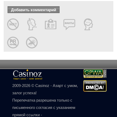
2009-2026 © Casinoz - Азарт с умом,
залог успеха!
Перепечатка разрешена только с
письменного согласия с указанием
прямой ссылки -