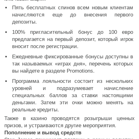
Пять бесплатных спинов всем новым клиентам
начисляются еще до внесения первого
депозиты.
100% пригласительный бонус до 100 евро
предлагается на первый депозит, который игрок
вносит после регистрации.
Ежедневные фиксированные бонусы доступны в
так называемых «играх дня», перечень которых
вы найдете в разделе Promotions.
Программа лояльности состоит из нескольких
уровней и подразумевает начисление
специальных баллов за ставки настоящими
деньгами. Затем эти очки можно менять на
реальные кредиты.
Также в казино проводятся розыгрыши ценных
призов, и устраиваются другие мероприятия.
Пополнение и вывод средств