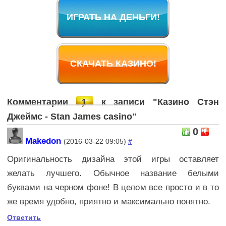
ИГРАТЬ НА ДЕНЬГИ!
СКАЧАТЬ КАЗИНО!
Комментарии
к записи "Казино Стэн
1
Джеймс - Stan James casino"
0
Makedon
(2016-03-22 09:05)
#
Оригинальность дизайна этой игры оставляет
желать лучшего. Обычное название белыми
буквами на черном фоне! В целом все просто и в то
же время удобно, приятно и максимально понятно.
Ответить