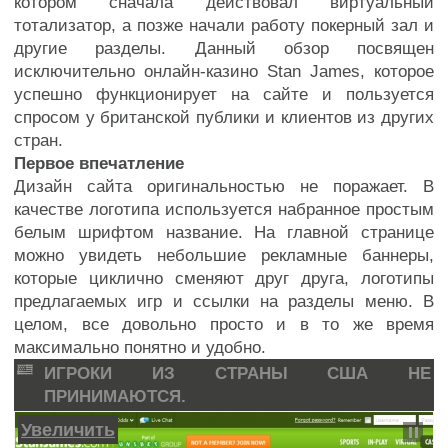
котором сначала действовал виртуальный
тотализатор, а позже начали работу покерный зал и
другие разделы. Данный обзор посвящен
исключительно онлайн-казино Stan James, которое
успешно функционирует на сайте и пользуется
спросом у британской публики и клиентов из других
стран.
Первое впечатление
Дизайн сайта оригинальностью не поражает. В
качестве логотипа используется набранное простым
белым шрифтом название. На главной странице
можно увидеть небольшие рекламные баннеры,
которые циклично сменяют друг друга, логотипы
предлагаемых игр и ссылки на разделы меню. В
целом, все довольно просто и в то же время
максимально понятно и удобно.
ИГРОКИ ИЗ СТРАНЫ США НЕ
ПРИНИМАЮТСЯ.
Увеличить