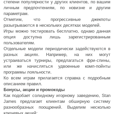
степени популярности у других клиентов, по вашим
личным предпочтениям, по новизне и другим
параметрам.
Отметим, что прогрессивные джекпоты
разыгрываются в нескольких десятках моделей.
Игры можно тестировать бесплатно, однако данная
опция доступна лишь зарегистрированным
пользователям.
Отдельные модели периодически задействуются в
разных акциях. Например, на них могут
устраиваться турниры, предлагаться фри-спины,
или же начисляться удвоенные комп-пойнты
программы лояльности.
Ко всем играм прилагается справка с подробным
описанием правил.
Бонусы, акции и промокоды
Как подобает солидному игорному заведению, Stan
James предлагает клиентам обширную систему
разнообразных поощрений. Выделим несколько
ключевых акций: