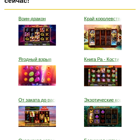
сейчас!
Воин-дракон
Край королевства
Ягодный взрыв
Книга Ра - Кости
От заката до рассвета
Экзотические кошки