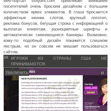
Веб-портал slotjoint.com привлекает внимание
посетителей очень броским дизайном с большим
количеством ярких элементов. В глаза бросаются
эффектные иконки слотов, крупный логотип,
реклама бонусов, бегущая строка с информацией о
выплатах клиентам, разноцветные шрифты и
автоматически сменяющиеся баннеры. Возможно,
кому-то подобный дизайн покажется слишком
пестрым, но он совсем не мешает пользоваться
сайтом.
ИГРОКИ ИЗ СТРАНЫ США НЕ
ПРИНИМАЮТСЯ.
Увеличить