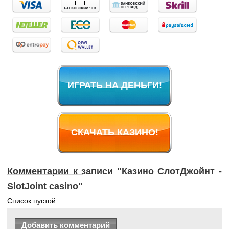
ИГРАТЬ НА ДЕНЬГИ!
СКАЧАТЬ КАЗИНО!
Комментарии к записи "Казино СлотДжойнт -
SlotJoint casino"
Список пустой