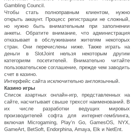
Gambling Council.
Чтобы стать полноправным клиентом, нужно
открыть аккаунт. Процесс регистрации не сложный,
но нужно быть внимательным при заполнении
анкеты. Обратите внимание, что администрация
отказывает в обслуживании жителям некоторых
стран. Они перечислены ниже. Также играть на
деньги в SlotJoint нельзя некоторым другим
категориям посетителей. Внимательно читайте
пользовательское соглашение, прежде чем заводить
счет в казино.
Интерфейс сайта исключительно англоязычный.
Казино игры
Список азартных онлайн-игр, представленных на
сайте, насчитывает свыше трехсот наименований. В
их числе разработки ведущих мировых
производителей софта для интернет-гемблинга,
включая Microgaming, Play’n Go, GamesOS, NYX,
GameArt, BetSoft, Endorphina, Amaya, Elk и NetEnt.