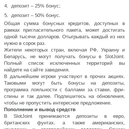
депозит – 25% бонус;
депозит – 50% бонус.
Общая сумма бонусных кредитов, доступных в
рамках пригласительного пакета, может достигать
одной тысячи долларов. Отыгрывать каждый из них
нужно в сорок раз.
Жители некоторых стран, включая РФ, Украину и
Беларусь, не могут получать бонусы в SlotJoint.
Полный список исключенных территорий вы
найдете на сайте заведения.
В дальнейшем игроки участвуют в прочих акциях.
Таковыми могут быть бонусы на депозиты,
программа лояльности с баллами за ставки, фри-
спины и так далее. Подпишитесь на обновления,
чтобы не пропустить интересное предложение.
Пополнение и вывод средств
В SlotJoint принимаются депозиты в евро,
британских фунтах, а также американских,