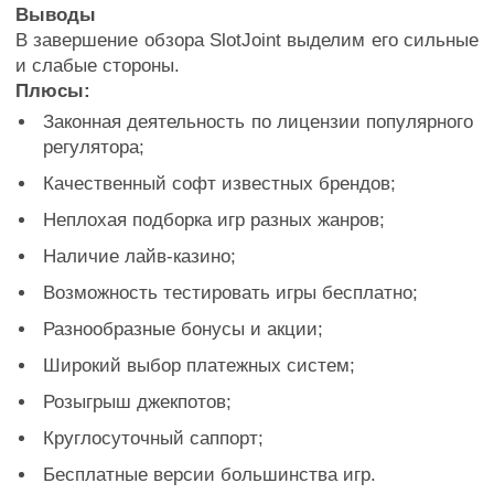
Выводы
В завершение обзора SlotJoint выделим его сильные
и слабые стороны.
Плюсы:
Законная деятельность по лицензии популярного
регулятора;
Качественный софт известных брендов;
Неплохая подборка игр разных жанров;
Наличие лайв-казино;
Возможность тестировать игры бесплатно;
Разнообразные бонусы и акции;
Широкий выбор платежных систем;
Розыгрыш джекпотов;
Круглосуточный саппорт;
Бесплатные версии большинства игр.