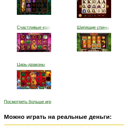
Счастливые края
Шипящие спины
Царь-драконы
Посмотреть больше игр
Можно играть на реальные деньги: