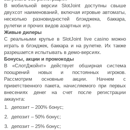
В мобильной версии SlotJoint доступны свыше
двухсот наименований, включая игровые автоматы,
несколько разновидностей блэкджека, баккара,
рулетки и прочих видов азартных игр.
Живые дилеры
С реальными крупье в SlotJoint live casino можно
играть в блэкджек, баккара и на рулетке. Их также
разрешается испытывать в демо-версиях.
Бонусы, акции и промокоды
В «СлотДжойнт» действует обширная система
поощрений новых и постоянных игроков.
Рассмотрим основные акции. Начнем с
приветственного пакета, начисляемого при первых
внесениях денег на счет после регистрации
аккаунта:
депозит – 200% бонус;
депозит – 50% бонус;
депозит – 25% бонус;