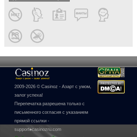
2009-2026 © Casinoz - Азарт с умом,
залог успеха!
Перепечатка разрешена только с
письменного согласия с указанием
прямой ссылки -
support♠casinozru.com