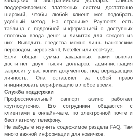
канадских и австралийских долларах. Список
поддерживаемых платежных систем достаточно
широкий, чтобы любой клиент мог подобрать
удобный метод. На страничке Payments есть
таблица с подробной информацией о доступных
способах ввода денег и лимитах для каждого из
них. Выводить средства можно лишь банковским
переводом, через Skrill, Neteller или ecoPayz.
Если общая сумма заказанных вами выплат
достигнет двух тысяч долларов, администрация
запросит у вас копии документов, подтверждающих
личность. Она оставляет за собой право
инициировать верификацию в любое время.
Служба поддержки
Профессиональный саппорт казино работает
круглосуточно. Его сотрудники общаются с
клиентами в онлайн-чате, по электронной почте и
бесплатному телефону.
Не забудьте изучить содержимое раздела FAQ. Там
много важной информации для новичков.