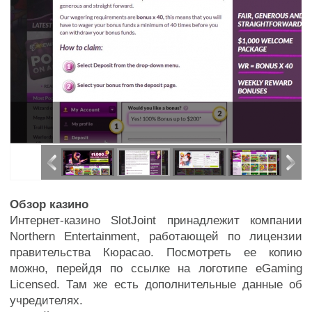
Обзор казино
Интернет-казино SlotJoint принадлежит компании
Northern Entertainment, работающей по лицензии
правительства Кюрасао. Посмотреть ее копию
можно, перейдя по ссылке на логотипе eGaming
Licensed. Там же есть дополнительные данные об
учредителях.