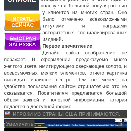
пользуется большой популярностью
у клиентов из многих стран. Оно
ИГРАТЬ
было отмечено всевозможными
СЕЙЧАС
титулами и наградами
авторитетных специализированных
БЫСТРАЯ
изданий.
ЗАГРУЗКА
Первое впечатление
Дизайн сайта воображение не
поражает. В оформлении предсказуемо много
желтого цвета, имитирующего сверкающее золото, и
всевозможных мелких элементов, отчего картинка
выглядит излишне пестро. Тем не менее, на
удобстве пользования сайтом отрицательно это не
сказывается. Посетителям предлагается большой
объем важной и полезной информации, которая
подается в доступной форме.
ИГРОКИ ИЗ СТРАНЫ США ПРИНИМАЮТСЯ.
Увеличить