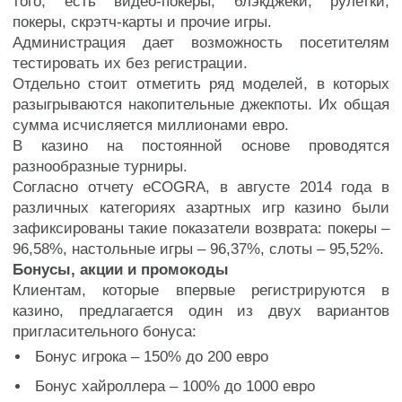
того, есть видео-покеры, блэкджеки, рулетки,
покеры, скрэтч-карты и прочие игры.
Администрация дает возможность посетителям
тестировать их без регистрации.
Отдельно стоит отметить ряд моделей, в которых
разыгрываются накопительные джекпоты. Их общая
сумма исчисляется миллионами евро.
В казино на постоянной основе проводятся
разнообразные турниры.
Согласно отчету eCOGRA, в августе 2014 года в
различных категориях азартных игр казино были
зафиксированы такие показатели возврата: покеры –
96,58%, настольные игры – 96,37%, слоты – 95,52%.
Бонусы, акции и промокоды
Клиентам, которые впервые регистрируются в
казино, предлагается один из двух вариантов
пригласительного бонуса:
Бонус игрока – 150% до 200 евро
Бонус хайроллера – 100% до 1000 евро