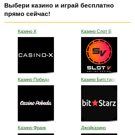
Выбери казино и играй бесплатно
прямо сейчас!
Казино Х
Казино Слот В
Казино Победа
Казино Битстарз
Казино Франк
Джойказино