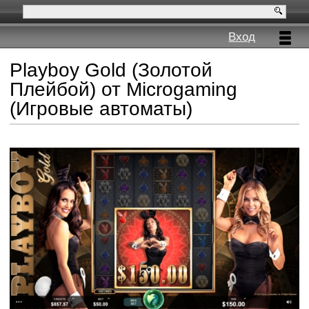
Вход
Playboy Gold (Золотой
Плейбой) от Microgaming
(Игровые автоматы)