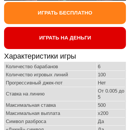
ИГРАТЬ БЕСПЛАТНО
ИГРАТЬ НА ДЕНЬГИ
Характеристики игры
Количество барабанов
6
Количество игровых линий
100
Прогрессивный джек-пот
Нет
От 0.005 до
Ставка на линию
5
Максимальная ставка
500
Максимальная выплата
x200
Символ разброса
Да
«Дикий» символ
Да