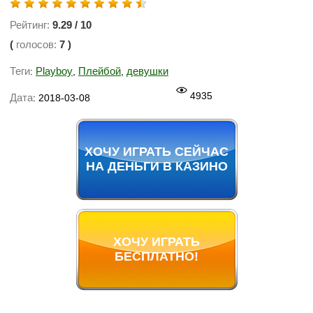
Рейтинг:
9.29
/
10
(
голосов:
7
)
Теги
Playboy
Плейбой
девушки
:
,
,
4935
Дата
: 2018-03-08
ХОЧУ ИГРАТЬ СЕЙЧАС
НА ДЕНЬГИ В КАЗИНО
ХОЧУ ИГРАТЬ
БЕСПЛАТНО!