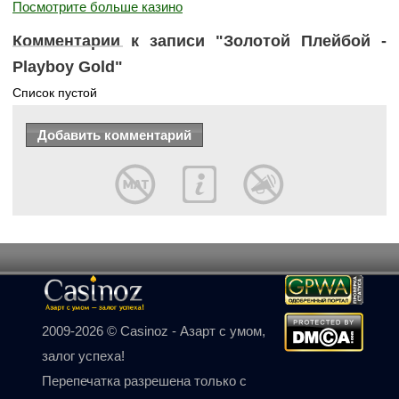
Посмотрите больше казино
Комментарии к записи "Золотой Плейбой -
Playboy Gold"
Список пустой
2009-2026 © Casinoz - Азарт с умом,
залог успеха!
Перепечатка разрешена только с