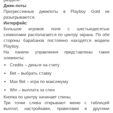
Джек-поты
Прогрессивные джекпоты в Playboy Gold не
разыгрываются.
Интерфейс
Большое игровое поле с шестьюдесятью
символами располагается по центру экрана. По обе
стороны барабанов постоянно находятся модели
Playboy.
На панели управления представлены такие
элементы:
Credits – деньги на счету
Bet – выбрать ставку
Max Bet – игра по максимуму
Win – выплата за спин
Кнопка по центру начинает спины.
Три точки слева открывают меню с таблицей
выплат, настройками, правилами и другими