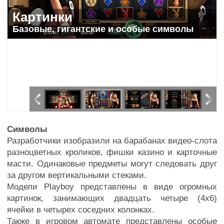
Картинки
Базовые, гигантские и особые символы
Символы
Разработчики изобразили на барабанах видео-слота
разноцветных кроликов, фишки казино и карточные
масти. Одинаковые предметы могут следовать друг
за другом вертикальными стеками.
Модели Playboy представлены в виде огромных
картинок, занимающих двадцать четыре (4х6)
ячейки в четырех соседних колонках.
Также в игровом автомате представлены особые