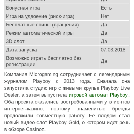
Бонусная игра
Есть
Игра на удвоение (риск-игра)
Нет
Бесплатные спины (вращения)
Да
Режим автоматической игры
Да
3D слот
Да
Дата запуска
07.03.2018
Возможно играть бесплатно без
Да
регистрации
Компания Microgaming сотрудничает с легендарным
журналом Playboy с 2013 года. Сначала она
запустила студию игр с живыми крупье Playboy Live
Dealer, а затем выпустила
игровой автомат Playboy
.
Оба проекта оказались востребованными у клиентов
интернет-казино, поэтому знаменитые бренды
продолжили совместную работу. Ее плодом стал
новый видео-слот Playboy Gold, о котором идет речь
в обзоре Casinoz.