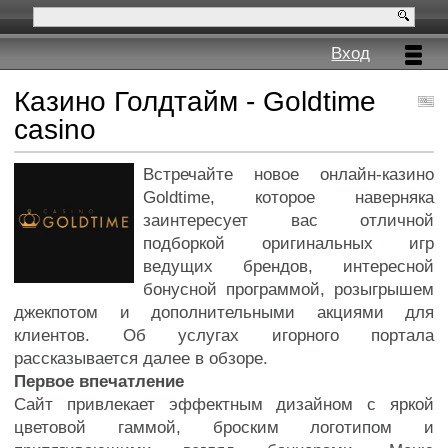
Вход
Казино Голдтайм - Goldtime
casino
Встречайте новое онлайн-казино
Goldtime, которое наверняка
заинтересует вас отличной
подборкой оригинальных игр
ведущих брендов, интересной
бонусной программой, розыгрышем
джекпотом и дополнительными акциями для
клиентов. Об услугах игорного портала
рассказывается далее в обзоре.
Первое впечатление
Сайт привлекает эффектным дизайном с яркой
цветовой гаммой, броским логотипом и