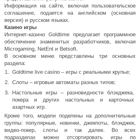
Информация на сайте, включая пользовательское
соглашение, подается на английском (основная
версия) и русском языках.
Казино игры
Интернет-казино Goldtime предлагает программное
обеспечение знаменитых разработчиков, включая
Microgaming, NetEnt и Betsoft.
В основном меню представлены три основных
раздела:
Goldtime live casino – игры с реальными крупье;
Слоты – игровые автоматы разных типов;
Настольные игры – разновидности блэкджека,
покера и других настольных и карточных
азартных игр.
Кроме того, модели поделены на дополнительные
группы: популярные, новинки, джекпоты, блэкджек,
видео-покер, слоты и так далее. Во всех
подразделах можно отсортировать игры по