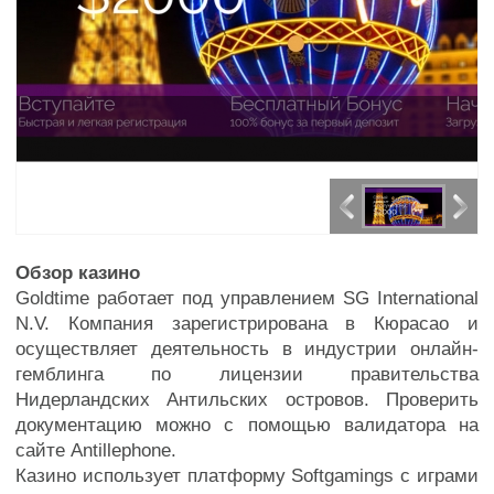
Обзор казино
Goldtime работает под управлением SG International
N.V. Компания зарегистрирована в Кюрасао и
осуществляет деятельность в индустрии онлайн-
гемблинга по лицензии правительства
Нидерландских Антильских островов. Проверить
документацию можно с помощью валидатора на
сайте Antillephone.
Казино использует платформу Softgamings с играми