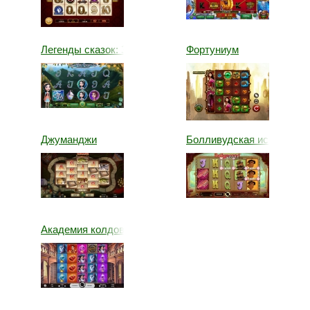
Легенды сказок: Зеркало, зеркало
Фортуниум
Джуманджи
Болливудская история
Академия колдовства