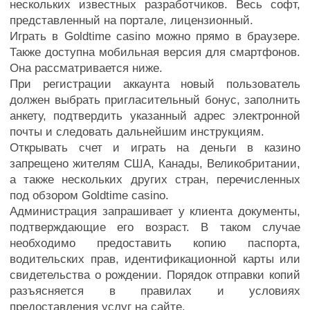
нескольких известных разработчиков. Весь софт,
представленный на портале, лицензионный.
Играть в Goldtime casino можно прямо в браузере.
Также доступна мобильная версия для смартфонов.
Она рассматривается ниже.
При регистрации аккаунта новый пользователь
должен выбрать пригласительный бонус, заполнить
анкету, подтвердить указанный адрес электронной
почты и следовать дальнейшим инструкциям.
Открывать счет и играть на деньги в казино
запрещено жителям США, Канады, Великобритании,
а также нескольких других стран, перечисленных
под обзором Goldtime casino.
Администрация запрашивает у клиента документы,
подтверждающие его возраст. В таком случае
необходимо предоставить копию паспорта,
водительских прав, идентификационной карты или
свидетельства о рождении. Порядок отправки копий
разъясняется в правилах и условиях
предоставления услуг на сайте.