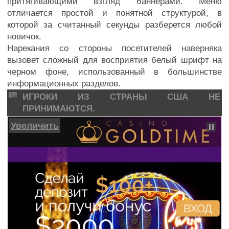
притягивающими взгляд баннерами. Меню
отличается простой и понятной структурой, в
которой за считанный секунды разберется любой
новичок.
Нарекания со стороны посетителей наверняка
вызовет сложный для восприятия белый шрифт на
черном фоне, использованный в большинстве
информационных разделов.
ИГРОКИ ИЗ СТРАНЫ США НЕ
ПРИНИМАЮТСЯ.
Увеличить