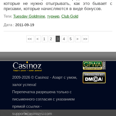
которые не нужно отыгрывать, как это бывает с
призами, которые начисляются в виде бонусов.
Теги
Tuesday Goldmine
турнир
Club Gold
:
,
,
Дата
: 2011-09-19
<<
<
1
2
3
4
5
>
>>
2009-2026 © Casinoz - Азарт с умом,
залог успеха!
Перепечатка разрешена только с
письменного согласия с указанием
прямой ссылки -
support♠casinozru.com