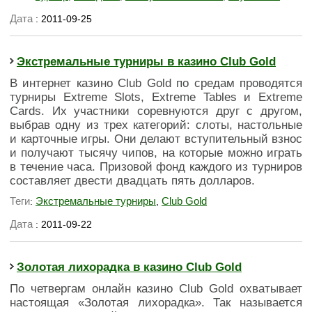
Дата
: 2011-09-25
Экстремальные турниры в казино Club Gold
В интернет казино Club Gold по средам проводятся
турниры Extreme Slots, Extreme Tables и Extreme
Cards. Их участники соревнуются друг с другом,
выбрав одну из трех категорий: слоты, настольные
и карточные игры. Они делают вступительный взнос
и получают тысячу чипов, на которые можно играть
в течение часа. Призовой фонд каждого из турниров
составляет двести двадцать пять долларов.
Теги
Экстремальные турниры
Club Gold
:
,
Дата
: 2011-09-22
Золотая лихорадка в казино Club Gold
По четвергам онлайн казино Club Gold охватывает
настоящая «Золотая лихорадка». Так называется