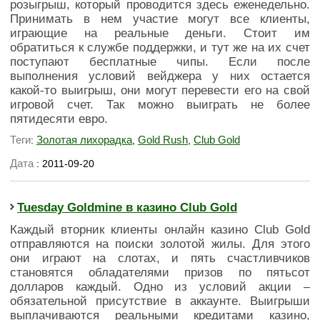
розыгрыш, который проводится здесь еженедельно.
Принимать в нем участие могут все клиенты,
играющие на реальные деньги. Стоит им
обратиться к службе поддержки, и тут же на их счет
поступают бесплатные чипы. Если после
выполнения условий вейджера у них остается
какой-то выигрыш, они могут перевести его на свой
игровой счет. Так можно выиграть не более
пятидесяти евро.
Теги
Золотая лихорадка
Gold Rush
Club Gold
:
,
,
Дата
: 2011-09-20
Tuesday Goldmine в казино Club Gold
Каждый вторник клиенты онлайн казино Club Gold
отправляются на поиски золотой жилы. Для этого
они играют на слотах, и пять счастливчиков
становятся обладателями призов по пятьсот
долларов каждый. Одно из условий акции –
обязательной присутствие в аккаунте. Выигрыши
выплачиваются реальными кредитами казино,