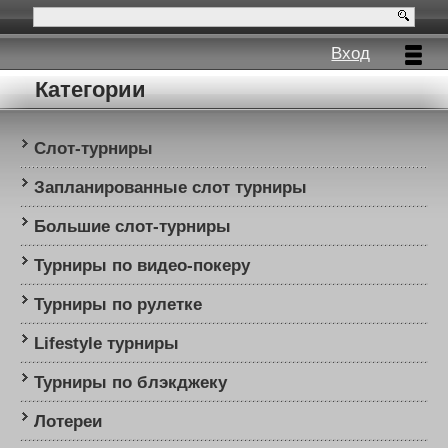
Вход
Категории
Слот-турниры
Запланированные слот турниры
Большие слот-турниры
Турниры по видео-покеру
Турниры по рулетке
Lifestyle турниры
Турниры по блэкджеку
Лотереи