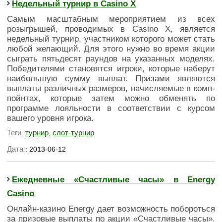
Недельный турнир в Casino X
Самым масштабным мероприятием из всех
розыгрышей, проводимых в Casino X, является
недельный турнир, участником которого может стать
любой желающий. Для этого нужно во время акции
сыграть пятьдесят раундов на указанных моделях.
Победителями становятся игроки, которые наберут
наибольшую сумму выплат. Призами являются
выплаты различных размеров, начисляемые в комп-
пойнтах, которые затем можно обменять по
программе лояльности в соответствии с курсом
вашего уровня игрока.
Теги
турнир
слот-турнир
:
,
Дата
: 2013-06-12
Ежедневные «Счастливые часы» в Energy
Casino
Онлайн-казино Energy дает возможность побороться
за призовые выплаты по акции «Счастливые часы».