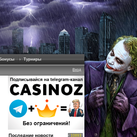
Бонусы
Турниры
Вход
Последние новости
10893