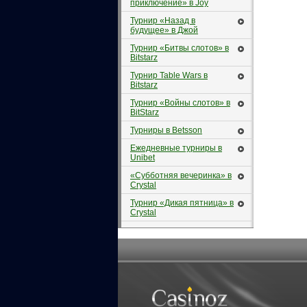
приключение» в Joy
Турнир «Назад в
будущее» в Джой
Турнир «Битвы слотов» в
Bitstarz
Турнир Table Wars в
Bitstarz
Турнир «Войны слотов» в
BitStarz
Турниры в Betsson
Ежедневные турниры в
Unibet
«Субботняя вечеринка» в
Crystal
Турнир «Дикая пятница» в
Crystal