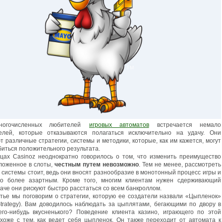
ногочисленных любителей
игровых автоматов
встречается немало
елей, которые отказываются полагаться исключительно на удачу. Они
 различные стратегии, системы и методики, которые, как им кажется, могут
биться положительного результата.
цах Casinoz неоднократно говорилось о том, что изменить преимущество
аложенное в слоты,
честным путем невозможно
. Тем не менее, рассмотреть
 системы стоит, ведь они вносят разнообразие в монотонный процесс игры и
го более азартным. Кроме того, многим клиентам нужен сдерживающий
аче они рискуют быстро расстаться со всем банкроллом.
атье мы поговорим о стратегии, которую ее создатели назвали «Цыпленок»
Strategy). Вам доводилось наблюдать за цыплятами, бегающими по двору в
его-нибудь вкусненького? Поведение клиента казино, играющего по этой
схоже с тем, как ведет себя цыпленок. Он также переходит от автомата к