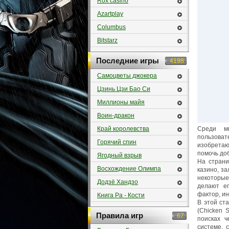
Rox casino
Azartplay
Columbus
Bitstarz
Последние игры
4198
Самоцветы джокера
Цзинь Цзи Бао Си
Миллионы майя
Воин-дракон
Край королевства
Среди м
пользоват
Горячий спин
изобретают
помочь до
Ягодный взрыв
На страни
Восхождение Олимпа
казино, з
некоторые
Додзё Хандзо
делают е
фактор, ин
Книга Ра - Кости
В этой ст
(Chicken 
Правила игр
67
поисках ч
системе, 