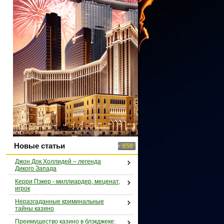
Новые статьи
658
Джон Док Холлидей – легенда
Дикого Запада
Керри Пэкер - миллиардер, меценат,
игрок
Неразгаданные криминальные
тайны казино
Преимущество казино в блэкджеке: