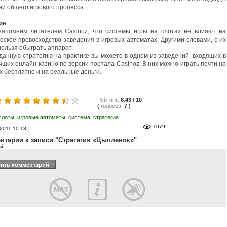
ии общего игрового процесса.
ие
апомним читателям Casinoz, что системы игры на слотах не влияют на
еское превосходство заведения в игровых автоматах. Другими словами, с их
ельзя обыграть аппарат.
данную стратегию на практике вы можете в одном из заведений, входящих в
чших онлайн казино по версии портала Casinoz. В них можно играть почти на
х бесплатно и на реальные деньги.
Рейтинг:
8.43
/
10
(
голосов:
7
)
слоты
игровые автоматы
система
стратегия
,
,
,
1079
 2011-10-13
нтарии к записи "Стратегия «Цыпленок»"
ой