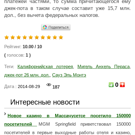
платежей частями, то сумма причитающегося ему
джек-пота в таком случае составит уже 15,7 млн.
дол., без вычета федеральных налогов.
Рейтинг:
10.00
/
10
(
голосов:
1
)
Теги
Калифорнийская лотерея
Мигель Анхель Пераса
:
,
,
джек-пот 26 млн. дол.
Сауз Эль Монтэ
,
0
Дата
: 2014-08-29
187
Интересные новости
Новое казино в Массачусетсе посетило 150000
посетителей
MGM Springfield приветствовал 150000
посетителей в первые выходные работы отеля и казино,