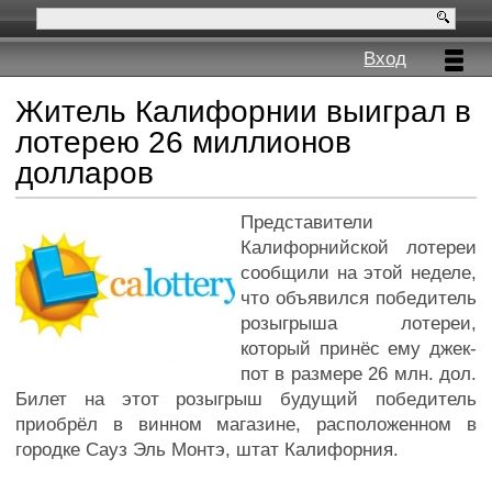
Вход
Житель Калифорнии выиграл в
лотерею 26 миллионов
долларов
Представители
Калифорнийской лотереи
сообщили на этой неделе,
что объявился победитель
розыгрыша лотереи,
который принёс ему джек-
пот в размере 26 млн. дол.
Билет на этот розыгрыш будущий победитель
приобрёл в винном магазине, расположенном в
городке Сауз Эль Монтэ, штат Калифорния.