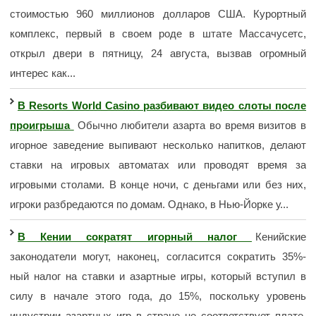
стоимостью 960 миллионов долларов США. Курортный
комплекс, первый в своем роде в штате Массачусетс,
открыл двери в пятницу, 24 августа, вызвав огромный
интерес как...
В Resorts World Casino разбивают видео слоты после
проигрыша
Обычно любители азарта во время визитов в
игорное заведение выпивают несколько напитков, делают
ставки на игровых автоматах или проводят время за
игровыми столами. В конце ночи, с деньгами или без них,
игроки разбредаются по домам. Однако, в Нью-Йорке у...
В Кении сократят игорный налог
Кенийские
законодатели могут, наконец, согласится сократить 35%-
ный налог на ставки и азартные игры, который вступил в
силу в начале этого года, до 15%, поскольку уровень
индустрии азартных игр в стране не соответствует плате,