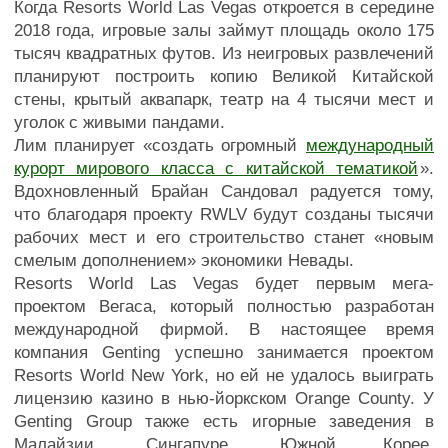
Когда Resorts World Las Vegas откроется в середине
2018 года, игровые залы займут площадь около 175
тысяч квадратных футов. Из неигровых развлечений
планируют построить копию Великой Китайской
стены, крытый аквапарк, театр на 4 тысячи мест и
уголок с живыми пандами.
Лим планирует «создать огромный
международный
курорт мирового класса с китайской тематикой
».
Вдохновленный Брайан Сандовал радуется тому,
что благодаря проекту RWLV будут созданы тысячи
рабочих мест и его строительство станет «новым
смелым дополнением» экономики Невады.
Resorts World Las Vegas будет первым мега-
проектом Вегаса, который полностью разработан
международной фирмой. В настоящее время
компания Genting успешно занимается проектом
Resorts World New York, но ей не удалось выиграть
лицензию казино в нью-йоркском Orange County. У
Genting Group также есть игорные заведения в
Малайзии, Сингапуре, Южной Корее,