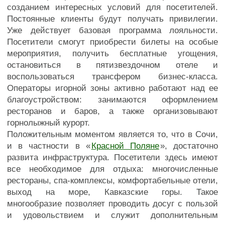
созданием интересных условий для посетителей.
Постоянные клиенты будут получать привилегии.
Уже действует базовая программа лояльности.
Посетители смогут приобрести билеты на особые
мероприятия, получить бесплатные угощения,
остановиться в пятизвездочном отеле и
воспользоваться трансфером бизнес-класса.
Операторы игорной зоны активно работают над ее
благоустройством: занимаются оформлением
ресторанов и баров, а также организовывают
горнолыжный курорт.
Положительным моментом является то, что в Сочи,
и в частности в «
Красной Поляне
», достаточно
развита инфраструктура. Посетители здесь имеют
все необходимое для отдыха: многочисленные
рестораны, спа-комплексы, комфортабельные отели,
выход на море, Кавказские горы. Такое
многообразие позволяет проводить досуг с пользой
и удовольствием и служит дополнительным