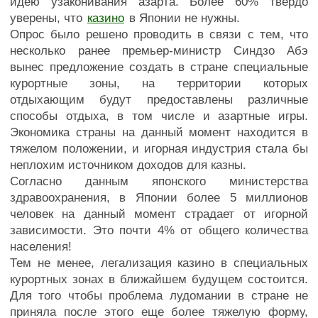
идею узаконивания азарта. Более 60% твердо
уверены, что
казино
в Японии не нужны.
Опрос было решено проводить в связи с тем, что
несколько ранее премьер-министр Синдзо Абэ
вынес предложение создать в стране специальные
курортные зоны, на территории которых
отдыхающим будут предоставлены различные
способы отдыха, в том числе и азартные игры.
Экономика страны на данный момент находится в
тяжелом положении, и игорная индустрия стала бы
неплохим источником доходов для казны.
Согласно данным японского министерства
здравоохранения, в Японии более 5 миллионов
человек на данный момент страдает от игорной
зависимости. Это почти 4% от общего количества
населения!
Тем не менее, легализация казино в специальных
курортных зонах в ближайшем будущем состоится.
Для того чтобы проблема лудомании в стране не
приняла после этого еще более тяжелую форму,