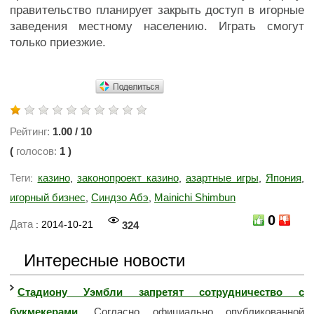
правительство планирует закрыть доступ в игорные
заведения местному населению. Играть смогут
только приезжие.
Рейтинг:
1.00
/
10
(
голосов:
1
)
Теги
казино
законопроект казино
азартные игры
Япония
:
,
,
,
,
игорный бизнес
Синдзо Абэ
Mainichi Shimbun
,
,
0
Дата
: 2014-10-21
324
Интересные новости
Стадиону Уэмбли запретят сотрудничество с
букмекерами
Согласно официально опубликованной