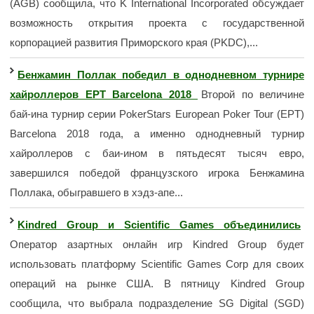
(AGB) сообщила, что K International Incorporated обсуждает
возможность открытия проекта с государственной
корпорацией развития Приморского края (PKDC),...
Бенжамин Поллак победил в однодневном турнире
хайроллеров ЕРТ Barcelona 2018
Второй по величине
бай-ина турнир серии PokerStars European Poker Tour (EPT)
Barcelona 2018 года, а именно однодневный турнир
хайроллеров с баи-ином в пятьдесят тысяч евро,
завершился победой французского игрока Бенжамина
Поллака, обыгравшего в хэдз-апе...
Kindred Group и Scientific Games объединились
Оператор азартных онлайн игр Kindred Group будет
использовать платформу Scientific Games Corp для своих
операций на рынке США. В пятницу Kindred Group
сообщила, что выбрала подразделение SG Digital (SGD)