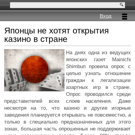
Вход
Японцы не хотят открытия
казино в стране
На днях одна из ведущих
японских газет Mainichi
Shimbun провела опрос с
целью узнать отношение
граждан к легализации
азартных игр в стране.
Опрос проводился среди
представителей всех слоев населения. Даже
несмотря на то, что казино и другие игорные
заведения планируется открывать не повсеместно, а
только в специально предназначенных для этого
зонах, большая часть опрошенных не поддерживает