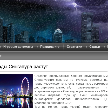
Игровые автоматы
Правила игр
Стратегии
Статьи
ут
ды Сингапура растут
Согласно официальным данным, опубликованным
Сингапурским советом по туризму, расходы на
туристическую деятельность, связанные с осмотром
достопримечательностей, развлечениями и
азартными играми в Сингапуре увеличились на 6% в
первом квартале года до 1,498 миллиардов
сингапурских долларов (приблизительно 1,1
миллиарда долларов США).
Тем не менее, туристический отдел, которому