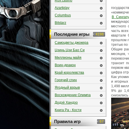
Rox casino
Azartplay
государст
«коммерче
Columbus
В Сингап
междунар
Bitstarz
местного 
часть все
Последние игры
4198
квартале 
прошлом г
Самоцветы джокера
третью по
Общие рас
Цзинь Цзи Бао Си
месяцев, 
Миллионы майя
перевозчик
транзит п
Воин-дракон
первом кв
цифра отр
Край королевства
Как упоми
Горячий спин
и игорных
1,498 мил
Ягодный взрыв
9% до 1,4
Восхождение Олимпа
снизились
Додзё Хандзо
Книга Ра - Кости
Правила игр
67