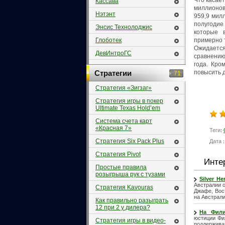
Кассава
миллионов 
Нэтэнт
959,9 милл
полугодие
Энсис Технолоджис
которые 
примерно т
Глоботек
Ожидается,
ДевИнтроГС
сравнению
года. Кро
повысить д
Cтратегии
71
Стратегия «Зигзаг»
Стратегия игры в покер
Ultimate Texas Hold’em
Система счета карт
«Красная 7»
Теги
:
Стратегия Six Pack Plus
Дата
:
Стратегия Pivot
Инте
Простые правила
розыгрыша рук с тузами
Silver H
Австралии о
Стратегия Kavouras
Джафе, Вос
на Австрали
Как правильно разыграть
12 при 2 у дилера?
На Фили
юстиции Фил
Стратегия игры в видео-
поддерживая