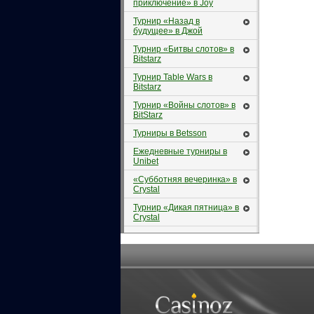
приключение» в Joy
Турнир «Назад в
будущее» в Джой
Турнир «Битвы слотов» в
Bitstarz
Турнир Table Wars в
Bitstarz
Турнир «Войны слотов» в
BitStarz
Турниры в Betsson
Ежедневные турниры в
Unibet
«Субботняя вечеринка» в
Crystal
Турнир «Дикая пятница» в
Crystal