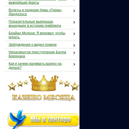
важнейшие факты
Взлеты и падения Ника «Грека»
Дандолоса
Поразительные выигрыши,
вошедшие в историю гемблинга
Брайан Молони: Я воровал, чтобы
играть.
Заблуждения о видео-покере
Нераскрытое преступление Билла
Бреннана
Как и зачем скачивать казино на
деньги?