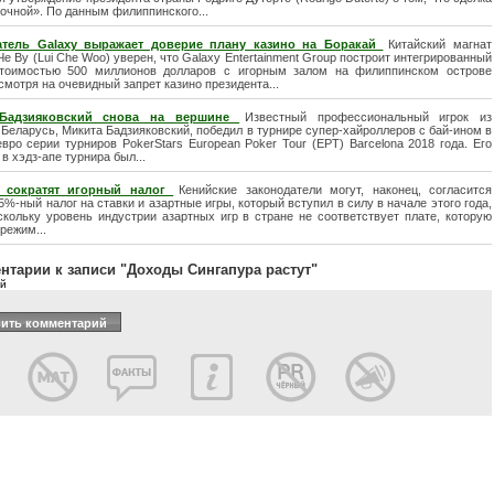
очной». По данным филиппинского...
атель Galaxy выражает доверие плану казино на Боракай
Китайский магнат
Че Ву (Lui Che Woo) уверен, что Galaxy Entertainment Group построит интегрированный
тоимостью 500 миллионов долларов с игорным залом на филиппинском острове
смотря на очевидный запрет казино президента...
Бадзияковский снова на вершине
Известный профессиональный игрок из
Беларусь, Микита Бадзияковский, победил в турнире супер-хайроллеров с бай-ином в
вро серии турниров PokerStars European Poker Tour (ЕРТ) Barcelona 2018 года. Его
в хэдз-апе турнира был...
 сократят игорный налог
Кенийские законодатели могут, наконец, согласится
5%-ный налог на ставки и азартные игры, который вступил в силу в начале этого года,
скольку уровень индустрии азартных игр в стране не соответствует плате, которую
режим...
нтарии к записи "Доходы Сингапура растут"
ой