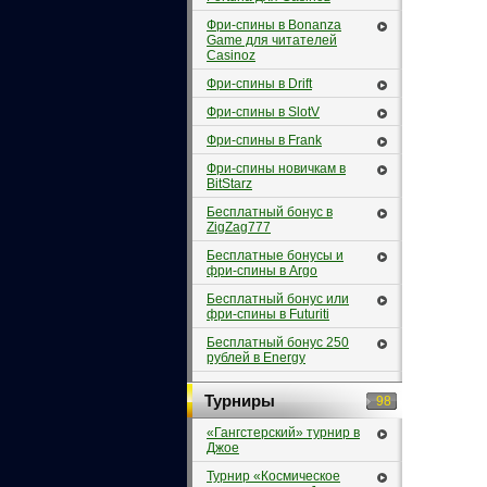
Фри-спины в Bonanza
Game для читателей
Casinoz
Фри-спины в Drift
Фри-спины в SlotV
Фри-спины в Frank
Фри-спины новичкам в
BitStarz
Бесплатный бонус в
ZigZag777
Бесплатные бонусы и
фри-спины в Argo
Бесплатный бонус или
фри-спины в Futuriti
Бесплатный бонус 250
рублей в Energy
Турниры
98
«Гангстерский» турнир в
Джое
Турнир «Космическое