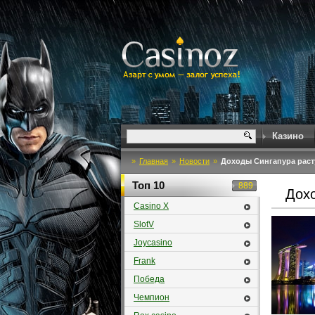
Казино
»
Главная
»
Новости
»
Доходы Сингапура раст
Топ 10
889
Дохо
Casino X
SlotV
Joycasino
Frank
Победа
Чемпион