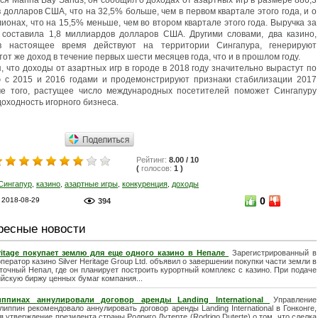
долларов США, что на 32,5% больше, чем в первом квартале этого года, и о
ионах, что на 15,5% меньше, чем во втором квартале этого года. Выручка за
 составила 1,8 миллиардов долларов США. Другими словами, два казино,
в настоящее время действуют на территории Сингапура, генерируют
от же доход в течение первых шести месяцев года, что и в прошлом году.
 что доходы от азартных игр в городе в 2018 году значительно вырастут по
 с 2015 и 2016 годами и продемонстрируют признаки стабилизации 2017
ме того, растущее число международных посетителей поможет Сингапуру
оходность игорного бизнеса.
Рейтинг:
8.00
/
10
(
голосов:
1
)
Сингапур
казино
азартные игры
конкуренция
доходы
,
,
,
,
0
 2018-08-29
394
ресные новости
eritage покупает землю для еще одного казино в Непале
Зарегистрированный в
ператор казино Silver Heritage Group Ltd. объявил о завершении покупки части земли в
точный Непал, где он планирует построить курортный комплекс с казино. При подаче
йскую биржу ценных бумаг компания...
ппинах аннулировали договор аренды Landing International
Управление
иппин рекомендовало аннулировать договор аренды Landing International в Гонконге,
 утверждение президента страны Родриго Дутерте (Rodrigo Duterte) о том, что сделка