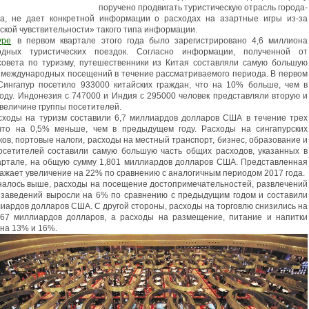
поручено продвигать туристическую отрасль города-
ва, не дает конкретной информации о расходах на азартные игры из-за
ской чувствительности» такого типа информации.
уре
в первом квартале этого года было зарегистрировано 4,6 миллиона
одных туристических поездок. Согласно информации, полученной от
совета по туризму, путешественники из Китая составляли самую большую
х международных посещений в течение рассматриваемого периода. В первом
Сингапур посетило 933000 китайских граждан, что на 10% больше, чем в
оду. Индонезия с 747000 и Индия с 295000 человек представляли вторую и
 величине группы посетителей.
ходы на туризм составили 6,7 миллиардов долларов США в течение трех
что на 0,5% меньше, чем в предыдущем году. Расходы на сингапурских
ов, портовые налоги, расходы на местный транспорт, бизнес, образование и
осетителей составили самую большую часть общих расходов, указанных в
артале, на общую сумму 1,801 миллиардов долларов США. Представленная
ажает увеличение на 22% по сравнению с аналогичным периодом 2017 года.
налось выше, расходы на посещение достопримечательностей, развлечений
 заведений выросли на 6% по сравнению с предыдущим годом и составили
лиардов долларов США. С другой стороны, расходы на торговлю снизились на
67 миллиардов долларов, а расходы на размещение, питание и напитки
 на 13% и 16%.