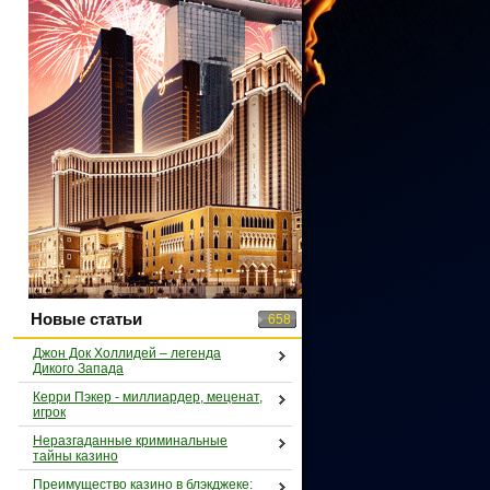
Новые статьи
658
Джон Док Холлидей – легенда
Дикого Запада
Керри Пэкер - миллиардер, меценат,
игрок
Неразгаданные криминальные
тайны казино
Преимущество казино в блэкджеке: