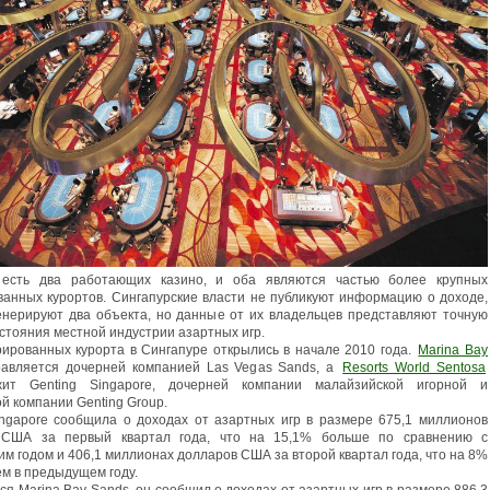
 есть два работающих казино, и оба являются частью более крупных
ванных курортов. Сингапурские власти не публикуют информацию о доходе,
енерируют два объекта, но данные от их владельцев представляют точную
остояния местной индустрии азартных игр.
рированных курорта в Сингапуре открылись в начале 2010 года.
Marina Bay
авляется дочерней компанией Las Vegas Sands, а
Resorts World Sentosa
жит Genting Singapore, дочерней компании малайзийской игорной и
й компании Genting Group.
ingapore сообщила о доходах от азартных игр в размере 675,1 миллионов
 США за первый квартал года, что на 15,1% больше по сравнению с
м годом и 406,1 миллионах долларов США за второй квартал года, что на 8%
ем в предыдущем году.
ся Marina Bay Sands, он сообщил о доходах от азартных игр в размере 886,3