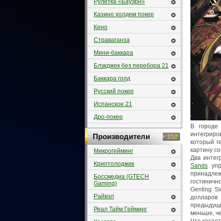
Рулетка «Бауэрн»
Казино холдем покер
Кено
Страваганза
Мини-баккара
Блэкджек без перебора 21
Баккара голд
Русский покер
Испанское 21
Дро-покер
В городе
интегриро
Производители
152
который г
картину с
Микрогейминг
Два интег
Криптолоджик
Sands
упр
принадле
Боссмедиа (GTECH
гостинично
Gaming)
Genting S
Райвэл
долларов
предыдущи
Реал Тайм Гейминг
меньше, ч
Что касает