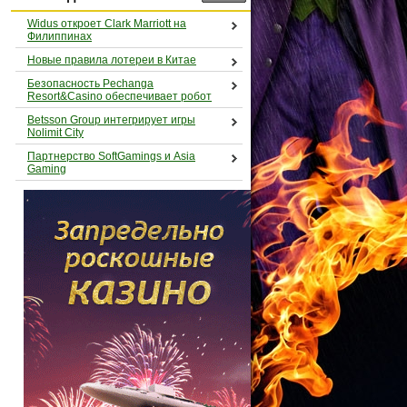
Widus откроет Clark Marriott на
Филиппинах
Новые правила лотереи в Китае
Безопасность Pechanga
Resort&Casino обеспечивает робот
Betsson Group интегрирует игры
Nolimit City
Партнерство SoftGamings и Asia
Gaming