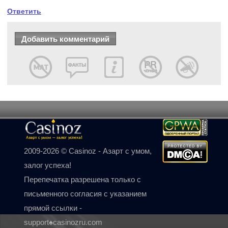
Ответить
2009-2026 © Casinoz - Азарт с умом,
залог успеха!
Перепечатка разрешена только с
письменного согласия с указанием
прямой ссылки -
support♠casinozru.com