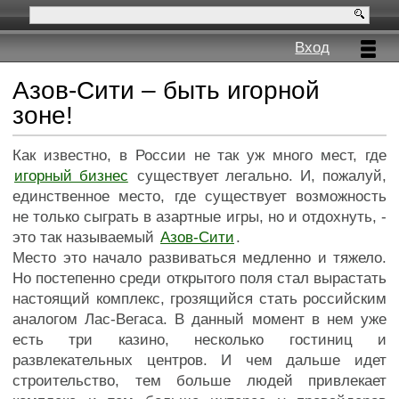
Вход
Азов-Сити – быть игорной
зоне!
Как известно, в России не так уж много мест, где
игорный бизнес
существует легально. И, пожалуй,
единственное место, где существует возможность
не только сыграть в азартные игры, но и отдохнуть, -
это так называемый
Азов-Сити
.
Место это начало развиваться медленно и тяжело.
Но постепенно среди открытого поля стал вырастать
настоящий комплекс, грозящийся стать российским
аналогом Лас-Вегаса. В данный момент в нем уже
есть три казино, несколько гостиниц и
развлекательных центров. И чем дальше идет
строительство, тем больше людей привлекает