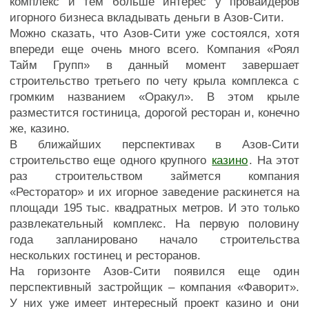
комплекс и тем больше интерес у провайдеров
игорного бизнеса вкладывать деньги в Азов-Сити.
Можно сказать, что Азов-Сити уже состоялся, хотя
впереди еще очень много всего. Компания «Роял
Тайм Групп» в данный момент завершает
строительство третьего по чету крыла комплекса с
громким названием «Оракул». В этом крыле
разместится гостиница, дорогой ресторан и, конечно
же, казино.
В ближайших перспективах в Азов-Сити
строительство еще одного крупного
казино
. На этот
раз строительством займется компания
«Ресторатор» и их игорное заведение раскинется на
площади 195 тыс. квадратных метров. И это только
развлекательный комплекс. На первую половину
года запланировано начало строительства
нескольких гостинец и ресторанов.
На горизонте Азов-Сити появился еще один
перспективный застройщик – компания «Фаворит».
У них уже имеет интересный проект казино и они