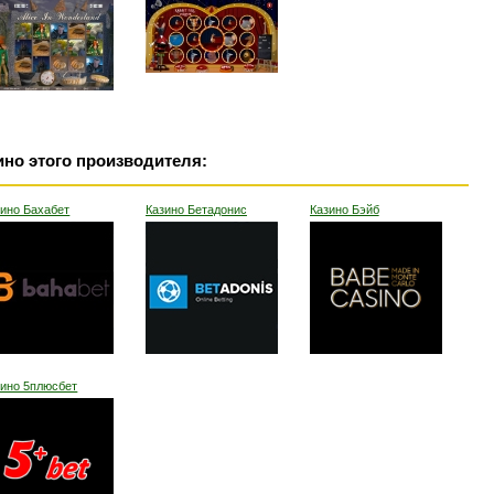
ино этого производителя:
зино Бахабет
Казино Бетадонис
Казино Бэйб
зино 5плюсбет