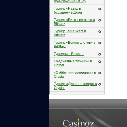
приключение» в Joy
Турнир «Назад в
будущее» в Джой
Турнир «Битвы слотов» в
Bitstarz
Турнир Table Wars в
Bitstarz
Турнир «Войны слотов» в
BitStarz
Турниры в Betsson
Ежедневные турниры в
Unibet
«Субботняя вечеринка» в
Crystal
Турнир «Дикая пятница» в
Crystal