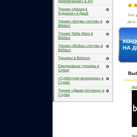
приключение» в Joy
Турнир «Назад в
будущее» в Джой
Теги
:
Турнир «Битвы слотов» в
Дата
:
Bitstarz
Турнир Table Wars в
Bitstarz
ХОЧУ
Турнир «Войны слотов» в
НА Д
BitStarz
Турниры в Betsson
Ежедневные турниры в
Unibet
Выб
«Субботняя вечеринка» в
Crystal
Ка
Турнир «Дикая пятница» в
Crystal
Ка