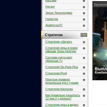
Кассава
Увеличи
Нэтэнт
Энсис Технолоджис
Глоботек
ДевИнтроГС
Cтратегии
71
Стратегия «Зигзаг»
Стратегия игры в покер
Ultimate Texas Hold’em
Система счета карт
«Красная 7»
Стратегия Six Pack Plus
Выпл
т превосходной трехмерной графикой
Комбина
Стратегия Pivot
Простые правила
розыгрыша рук с тузами
Стратегия Kavouras
Как правильно разыграть
12 при 2 у дилера?
Стратегия игры в видео-