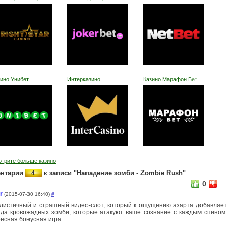
зино Унибет
Интерказино
Казино Марафон Бет
трите больше казино
нтарии
к записи "Нападение зомби - Zombie Rush"
4
0
ar
(2015-07-30 16:40)
#
листичный и страшный видео-слот, который к ощущению азарта добавляет
ида кровожадных зомби, которые атакуют ваше сознание с каждым спином.
есная бонусная игра.