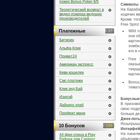
покер Bonus Poker 8/5
Символы
На бараба
Теоретический возврат в
видео-покерах ведущих
ходячих ме
производителей
Кроме тог
Free Spinz
Платежные
37
Wild 
они о
Биткоин
системы
карти
зомби
Альфа-Клик
его в 
Приват24
Free 
оказы
Американ экспресс
текущ
Киви кошелек
картин
Смс платежи
Bonus
темати
Клик энд Бай
Изипэй
Бонусные
В призово
Дайнерс клаб
свою подр
Перфект мани
больше де
Джек-пот
Розыгрыша
10 Бонусов
169
Интерфей
На панели
44 фри-спина в Play
объясним 
Fortuna для Casinoz