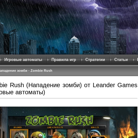
Игровые автоматы
Правила игр
Стратегии
Статьи
ападение зомби - Zombie Rush
bie Rush (Нападение зомби) от Leander Games
овые автоматы)