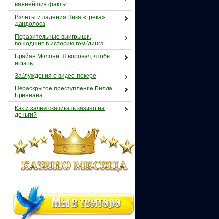
важнейшие факты
Увеличить
Взлеты и падения Ника «Грека»
Дандолоса
Поразительные выигрыши,
вошедшие в историю гемблинга
Брайан Молони: Я воровал, чтобы
играть.
Заблуждения о видео-покере
Нераскрытое преступление Билла
Бреннана
Как и зачем скачивать казино на
деньги?
Символы
Есть несколько особых картинок с расширенными возможностям