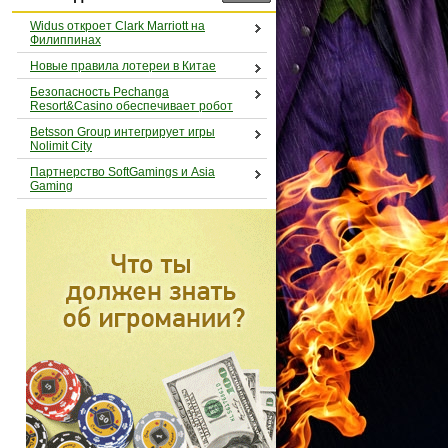
Widus откроет Clark Marriott на
Филиппинах
Новые правила лотереи в Китае
Безопасность Pechanga
Resort&Casino обеспечивает робот
Betsson Group интегрирует игры
Nolimit City
Партнерство SoftGamings и Asia
Gaming