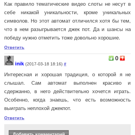
Как правило тематические видео слоты не несут в
себе никакой уникальности, кроме уникальных
символов. Но этот автомат отличился хотя бы тем,
что в нем разыгрывается джек пот. Да и шансы на
победу нужно отметить тоже довольно хорошие.
Ответить
0
inik
(2017-03-18 18:16)
#
Интересная и хорошая традиция, о которой я не
слышал. Сам автомат выполнен красиво и
сдержанно, в него действительно хочется играть.
Особенно, когда знаешь, что есть возможность
выиграть неплохой джекпот.
Ответить