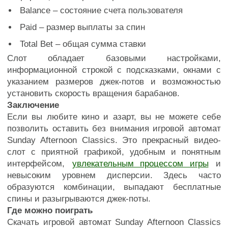
Balance – состояние счета пользователя
Paid – размер выплаты за спин
Total Bet – общая сумма ставки
Слот обладает базовыми настройками,
информационной строкой с подсказками, окнами с
указанием размеров джек-потов и возможностью
установить скорость вращения барабанов.
Заключение
Если вы любите кино и азарт, вы не можете себе
позволить оставить без внимания игровой автомат
Sunday Afternoon Classics. Это прекрасный видео-
слот с приятной графикой, удобным и понятным
интерфейсом,
увлекательным процессом игры
и
невысоким уровнем дисперсии. Здесь часто
образуются комбинации, выпадают бесплатные
спины и разыгрываются джек-поты.
Где можно поиграть
Скачать игровой автомат Sunday Afternoon Classics