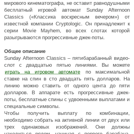
мирового кинематографа, не оставит равнодушными
бесплатный игровой автомат Sunday Afternoon
Classics («Классика воскресным вечером») от
известной компании Cryptologic. Он принадлежит к
серии Movie Mayhem, во всех слотах которой
разыгрываются прогрессивные джек-поты.
Общее описание
Sunday Afternoon Classics – пятибарабанный видео-
слот с двадцатью пятью линиями. Вы можете
играть на игровом автомате
по максимальной
ставке на спин в сто двадцать пять долларов. На
линию можно ставить от одного цента до пяти
долларов. В аппарате есть прогрессивные джек-
поты, бесплатные спины с удвоенными выплатами и
специальные символы.
Чтобы получить выплату по комбинации,
необходимо собрать на активной линии от двух или
трех одинаковых изображений. Они должны
находиться рядом, начиная с первого барабана.