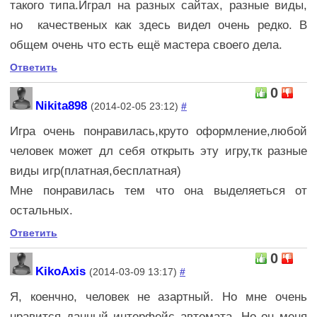
такого типа.Играл на разных сайтах, разные виды,
но качественых как здесь видел очень редко. В
общем очень что есть ещё мастера своего дела.
Ответить
0
Nikita898
(2014-02-05 23:12)
#
Игра очень понравилась,круто оформление,любой
человек может дл себя открыть эту игру,тк разные
виды игр(платная,бесплатная)
Мне понравилась тем что она выделяеться от
остальных.
Ответить
0
KikoAxis
(2014-03-09 13:17)
#
Я, коенчно, человек не азартный. Но мне очень
нравится данный интерфейс автомата. Но он меня