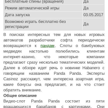
Бесплатные спины (вращения)
Да
Режим автоматической игры
Да
Дата запуска
03.05.2017
Возможно играть бесплатно без
Да
регистрации
В поисках интересных тем для новых игровых
автоматов разработчики софта периодически
возвращаются к
пандам
. Слоты о бамбуковых
медведях настолько полюбились клиентам
интернет-казино, что некоторые компании
предлагают сразу несколько тематических моделей.
Далее в обзоре идет речь о новинке Habanero с
говорящим названием Panda Panda. Эксперты
Casinoz расскажут, чем интересна азартная игра,
какие бонусы она предлагает, и на что стоит
обратить внимание.
Общее описание
Видео-слот Panda Panda состоит из пяти
вращающихся барабанов с картинками. Они