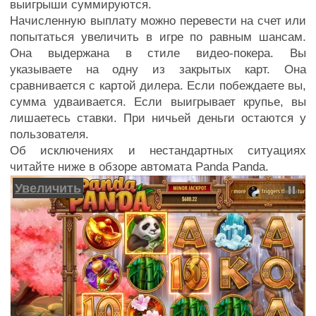
выигрыши суммируются.
Начисленную выплату можно перевести на счет или
попытаться увеличить в игре по равным шансам.
Она выдержана в стиле видео-покера. Вы
указываете на одну из закрытых карт. Она
сравнивается с картой дилера. Если побеждаете вы,
сумма удваивается. Если выигрывает крупье, вы
лишаетесь ставки. При ничьей деньги остаются у
пользователя.
Об исключениях и нестандартных ситуациях
читайте ниже в обзоре автомата Panda Panda.
Увеличить