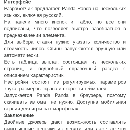
Интерфейс
Разработчик предлагает Panda Panda на нескольких
языках, включая русский.
На панели много кнопок и табло, но все они
подписаны, что позволяет быстро разобраться в
предназначении элемента.
Для выбора ставки нужно указать количество и
стоимость чипов. Спины запускаются вручную или
автоматически.
Есть таблица выплат, состоящая из нескольких
страниц, и подробный справочный раздел с
описанием характеристик.
Настройки состоят из регулируемых параметров
звука, размеров экрана и скорости геймплея.
Запускается Panda Panda в браузере, поэтому
скачивать автомат не нужно. Доступна мобильная
версия для игры на смартфонах.
Заключение
Двойные джокеры дают возможность составлять
выигрышные цепочки из девяти или даже десяти