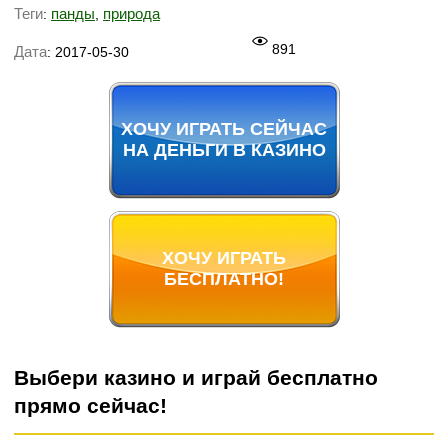
Теги
панды
природа
:
,
891
Дата
: 2017-05-30
ХОЧУ ИГРАТЬ СЕЙЧАС
НА ДЕНЬГИ В КАЗИНО
ХОЧУ ИГРАТЬ
БЕСПЛАТНО!
Выбери казино и играй бесплатно
прямо сейчас!