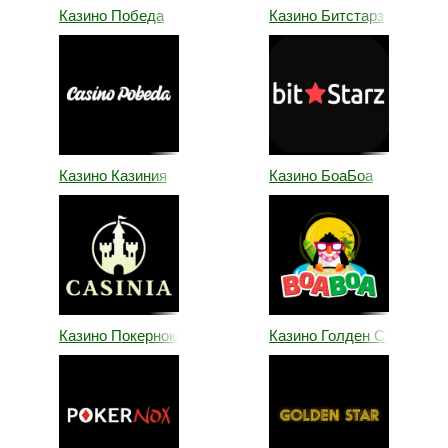
Казино Победа
Казино Битстарз
Казино Казиния
Казино БоаБоа
Казино Покернокс
Казино Голден Стар