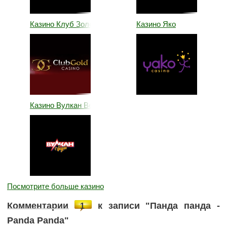
Казино Клуб Золота
Казино Яко
Казино Вулкан Вегас
Посмотрите больше казино
Комментарии
к записи "Панда панда -
1
Panda Panda"