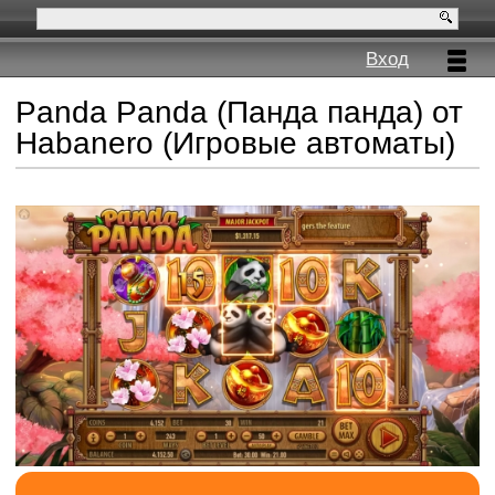
Вход
Panda Panda (Панда панда) от
Habanero (Игровые автоматы)