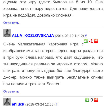
оценыл эту игру где-то быллов на 8 из 10. Она
хороша, но есть пару недостатков. Для новичков эта
игра не подойдет, довольно сложная.
Ответить
ALLA_KOZLOVSKAJA
(2014-09-10 11:12)
#
-1
Очень увлекательная карточная игра с
изображениями гангстеров, здесь карты раздаются
в три руки слева направо, что дает ощущение, что
ты находишься реально за игровым столом. Можно
выиграть и получить вдвое больше благодаря карте
джокер, можно также выиграть бесплатные спины
при наличии трех карт
Scatter.
Ответить
0
anluck
(2015-03-24 12:35)
#