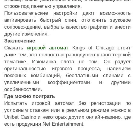
строке под панелью управления.
Пользовательские настройки дают возможность
активировать быстрый спин, отключить звуковое
сопровождение, выбрать качество графики и внести
другие изменения.
Заключение
Скачать
игровой автомат
Kings of Chicago стоит
даже тем, кто полностью равнодушен к гангстерской
тематике. Изюминка слота не том. Он радует
оригинальностью игрового процесса, наличием
покерных комбинаций, бесплатными спинами с
увеличенными коэффициентами и другими
особенностями.
Где можно поиграть
Испытать игровой автомат без регистрации по
условным ставкам или в реальном режиме можно в
Unibet Casino и некоторых других онлайн-казино, где
есть продукция Net Entertainment.