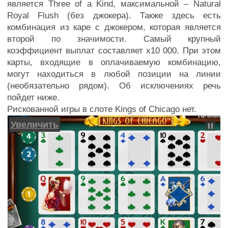
является Three of a Kind, максимальной – Natural
Royal Flush (без джокера). Также здесь есть
комбинация из каре с джокером, которая является
второй по значимости. Самый крупный
коэффициент выплат составляет х10 000. При этом
карты, входящие в оплачиваемую комбинацию,
могут находиться в любой позиции на линии
(необязательно рядом). Об исключениях речь
пойдет ниже.
Рискованной игры в слоте Kings of Chicago нет.
Увеличить