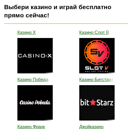
Выбери казино и играй бесплатно
прямо сейчас!
Казино Х
Казино Слот В
Казино Победа
Казино Битстарз
Казино Франк
Джойказино