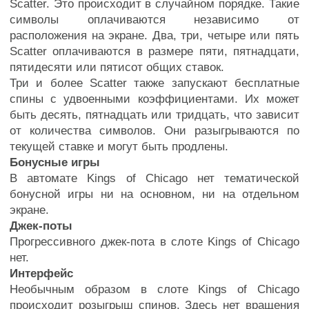
Scatter. Это происходит в случайном порядке. Такие
символы оплачиваются независимо от
расположения на экране. Два, три, четыре или пять
Scatter оплачиваются в размере пяти, пятнадцати,
пятидесяти или пятисот общих ставок.
Три и более Scatter также запускают бесплатные
спины с удвоенными коэффициентами. Их может
быть десять, пятнадцать или тридцать, что зависит
от количества символов. Они разыгрываются по
текущей ставке и могут быть продлены.
Бонусные игры
В автомате Kings of Chicago нет тематической
бонусной игры ни на основном, ни на отдельном
экране.
Джек-поты
Прогрессивного джек-пота в слоте Kings of Chicago
нет.
Интерфейс
Необычным образом в слоте Kings of Chicago
происходит розыгрыш спинов. Здесь нет вращения