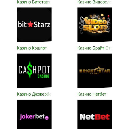
Казино Битстарз
Казино Видеослотс
Казино Кэшпот
Казино Брайт Стар
Казино Джокербет
Казино Нетбет