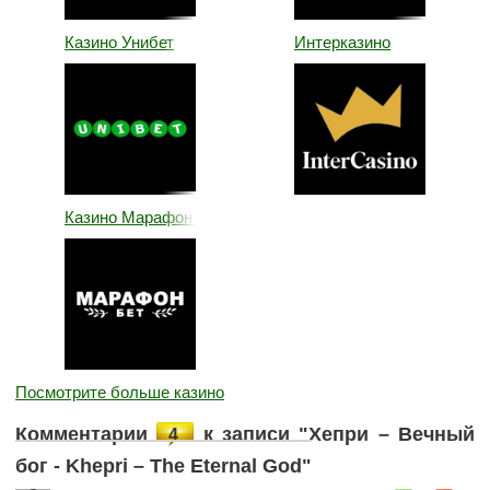
Казино Унибет
Интерказино
Казино Марафон Бет
Посмотрите больше казино
Комментарии
к записи "Хепри – Вечный
4
бог - Khepri – The Eternal God"