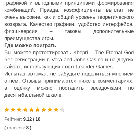
графикой и выгодными принципами формирования
комбинаций. Правда, коэффициенты выплат не
очень высокие, как и общий уровень теоретического
возврата. Качество графики, удобство интерфейса,
флэш-версия – таковы дополнительные
преимущества игры.
Где можно поиграть
Вы можете протестировать Khepri – The Eternal God
без регистрации в Vera and John Casino и на других
сайтах, использующих софт Leander Games.
Испытав автомат, не забудьте поделиться мнением
о нем. Отзывы принимаются ниже в комментариях,
а оценку можно поставить звездочками по
десятибалльной шкале.
Рейтинг:
9.12
/
10
(
голосов:
8
)