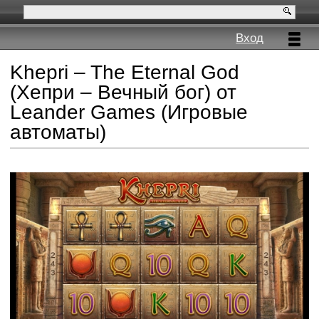
Вход
Khepri – The Eternal God
(Хепри – Вечный бог) от
Leander Games (Игровые
автоматы)